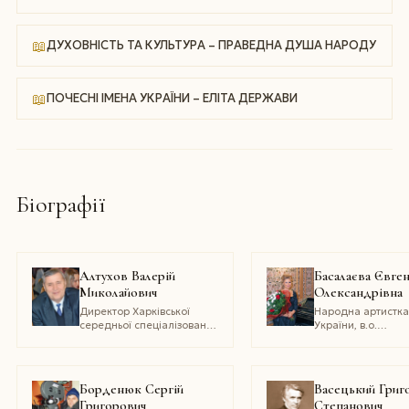
📖
ДУХОВНІСТЬ ТА КУЛЬТУРА – ПРАВЕДНА ДУША НАРОДУ
📖
ПОЧЕСНІ ІМЕНА УКРАЇНИ – ЕЛІТА ДЕРЖАВИ
Біографії
Алтухов Валерій
Басалаєва Євген
Миколайович
Олександрівна
Директор Харківської
Народна артистк
середньої спеціалізованої
України, в.о.
музичної школи-інтернату
Професора
Національної музи
академії України і
І. Чайковського,
Борденюк Сергій
Васецький Григ
доцент, доктор
Григорович
Степанович
філософії, Презид