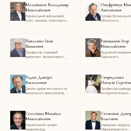
Мельников Володимир
Онуфрійчук Ми
Миколайович
Антонович
Український військовий,
Голова Волинсько
поет, прозаїк, композитор,
обласного
кандидат технічних наук,
ветеранського
полковник
громадсько-
культурного
товариства
Павленко Іван
Равицький Ігор
«Холмщина»
Якимович
Миколайович
Професор, хоровий
Художній керівни
диригент, фольклорист,
Одеського
викладач хорових та
академічного
музично-
українського музи
фольклористичних
драматичного теа
дисциплін, громадський
імені В. Василька
Радик Дмитро
Свириденко
діяч
Васильович
Наталія Сергіїв
Декан диригентського та
Професор кафедр
вокального факультетів,
інструментально-
професор Національної
виконавської
музичної академії України
майстерності Інст
імені П. І. Чайковського
мистецтв Київсько
університету імені
Селезінка Михайло
Степовик Дмит
Бориса Грінченка,
Миколайович
Власович
кандидат
мистецтвознавств
Український графік-
Завідувач відділу
живописець
образотворчого