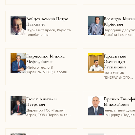
медичних наук
«Діабетик», віце-
президент
Міжнародної
діабетичної асоціа
Войцехівський Петро
Волощук Михай
України
Павлович
Юрійович
Журналіст преси, Радіо та
Народний депута
телебачення
України I скликанн
кандидат
економічних наук
почесний доктор
Ужгородського
Гавриленко Микола
Гардецький
національного
Мефодійович
Олександр
університету
Степанович
Міністр геології
Української РСР, народний
ЗАСТУПНИК
депутат України?І
ГЕНЕРАЛЬНОГО
скликання, голова
ПРОКУРОРА УКРАЇ
Державного Комітету
ПРОКУРОР
з геології та використання
КІРОВОГРАДСЬКОЇ
надр України (1991–1998),
ОБЛАСТІ, Прокур
Гасюк Анатолій
Гіренко Тимофі
кандидат технічних наук,
Київської області
Петрович
Миколайович
професор, лауреат
(2005–2010)
державної премії України
Директор ТОВ «Гарант
Генеральний дире
в галузі науки і техніки
Агро», ТОВ «Поріччя» та
концерну «Поділл
фермерського
господарства «Агро
Інвест» Веселинівського
району Миколаївської