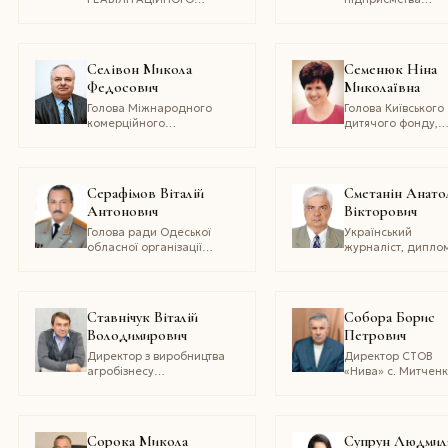
ЦЕНТРУ «ЛЕВЕНЯ»,
«Шепетівське лісо
КАНДИДАТ ПЕДАГОГІЧНИХ
господарство»
НАУК, ДОЦЕНТ
Селівон Микола
Семенюк Ніна
Федосович
Миколаївна
Голова Міжнародного
Голова Київського
комерційного
дитячого фонду,
арбітражного суду, голова
кандидат історич
Морської арбітражної
наук
комісії при Торгово-
промисловій палаті
Серафімов Віталій
Сметанін Анато
України, Голова
Антонович
Вікторович
Конституційного Суду
України (2002–2005),
Голова ради Одеської
Український
Надзвичайний
обласної організації
журналіст, диплом
і Повноважний Посол
Союзу юристів України
полковник у відста
України в Республіці
член-кореспонде
Казахстан (2006–2010), а
Української акаде
наук
Ставнічук Віталій
Собора Борис
Володимирович
Петрович
Директор з виробництва
Директор СТОВ
агробізнесу
«Нива» с. Митчен
агропромислового
Бахмацького райо
холдингу «Кернел»
Чернігівської обла
Сорока Микола
Супрун Людмил