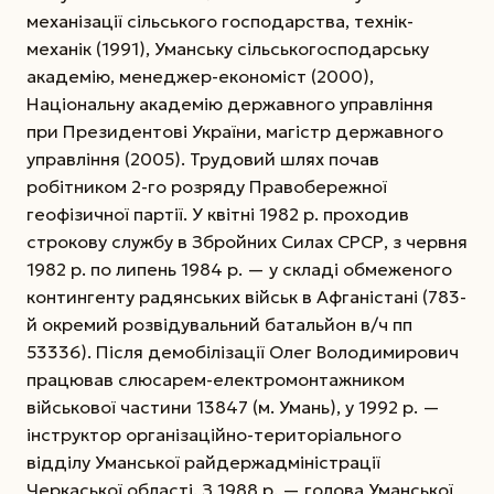
механізації сільського господарства, технік-
механік (1991), Уманську сільськогосподарську
академію, менеджер-економіст (2000),
Національну академію державного управління
при Президентові України, магістр державного
управління (2005). Трудовий шлях почав
робітником 2-го розряду Правобережної
геофізичної партії. У квітні 1982 р. проходив
строкову службу в Збройних Силах СРСР,
з червня
1982 р. по липень 1984 р. — у складі обмеженого
контингенту радянських військ в Афганістані (783-
й окремий розвідувальний батальйон в/ч пп
53336). Після демобілізації Олег Володимирович
працював слюсарем-електромонтажником
військової частини 13847 (м. Умань), у 1992 р. —
інструктор організаційно-територіального
відділу Уманської райдержадміністрації
Черкаської області. З 1988 р. — голова Уманської