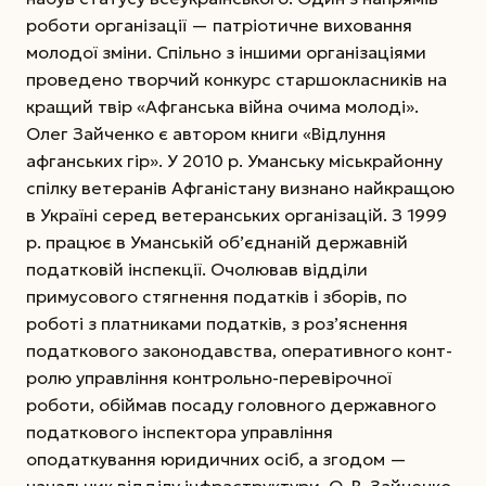
роботи організації — патріотичне виховання
молодої зміни. Спільно з іншими організаціями
проведено творчий конкурс старшокласників на
кращий твір «Афганська війна очима молоді».
Олег Зайченко є автором книги «Відлуння
афганських гір». У 2010 р. Уманську міськрайонну
спілку ветеранів Афганістану визнано найкращою
в Україні серед ветеранських організацій. З 1999
р. працює в Уманській об’єднаній державній
податковій інспекції. Очолював відділи
примусового стягнення податків і зборів, по
роботі з платниками податків, з роз’яснення
податкового законодавства, оперативного конт­
ролю управління контрольно-перевірочної
роботи, обіймав посаду головного державного
податкового інспектора управління
оподаткування юридичних осіб, а згодом —
начальник відділу інфраструктури. О. В. Зайченко