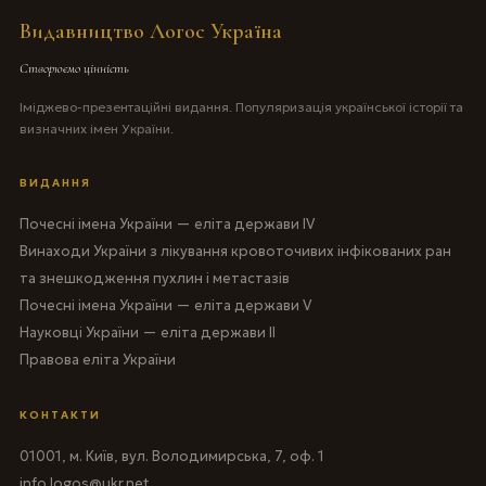
Видавництво Логос Україна
Створюємо цінність
Іміджево-презентаційні видання. Популяризація української історії та
визначних імен України.
ВИДАННЯ
Почесні імена України — еліта держави IV
Винаходи України з лікування кровоточивих інфікованих ран
та знешкодження пухлин і метастазів
Почесні імена України — еліта держави V
Науковці України — еліта держави II
Правова еліта України
КОНТАКТИ
01001, м. Київ, вул. Володимирська, 7, оф. 1
info.logos@ukr.net