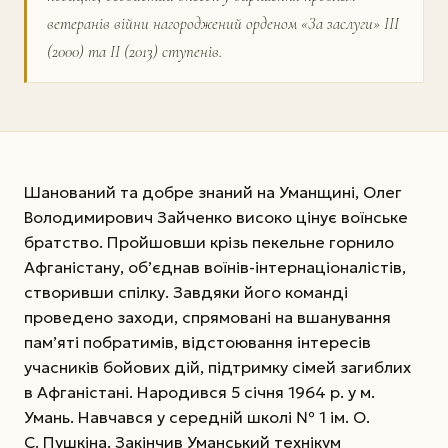
ветеранів війни нагороджений орденом «За заслуги» III
(2000) та II (2013) ступенів.
Шанований та добре знаний на Уманщині, Олег
Володимирович Зайченко високо цінує воїнське
братство. Пройшовши крізь пекельне горнило
Афганістану, об’єднав воїнів-інтернаціоналістів,
створивши спілку. Завдяки його команді
проведено заходи, спрямовані на вшанування
пам’яті побратимів, відстоювання інтересів
учасників бойових дій, підтримку сімей загиблих
в Афганістані. Народився 5 січня 1964 р. у м.
Умань. Навчався у середній школі № 1 ім. О.
С. Пушкіна. Закінчив Уманський технікум