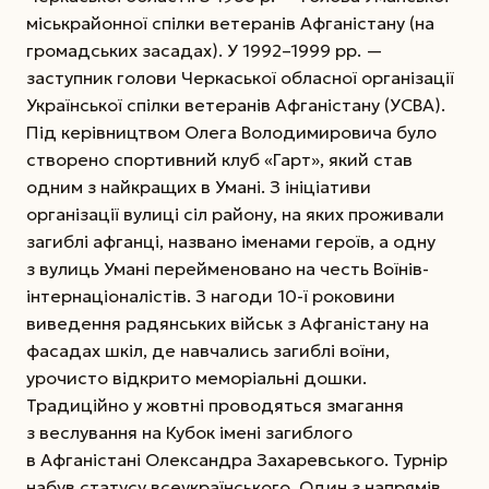
міськрайонної спілки ветеранів Афганістану (на
громадських засадах). У 1992–1999 рр. —
заступник голови Черкаської обласної організації
Української спілки ветеранів Афганістану (УСВА).
Під керівництвом Олега Володимировича було
створено спортивний клуб «Гарт», який став
одним з найкращих в Умані. З ініціативи
організації вулиці сіл району, на яких проживали
загиблі афганці, названо іменами героїв, а одну
з вулиць Умані перейменовано на честь Воїнів-
інтернаціоналістів. З нагоди 10-ї роковини
виведення радянських військ з Афганістану на
фасадах шкіл, де навчались загиблі воїни,
урочисто відкрито меморіальні дошки.
Традиційно у жовтні проводяться змагання
з веслування на Кубок імені загиблого
в Афганістані Олександра Захаревського. Турнір
набув статусу всеукраїнського. Один з напрямів