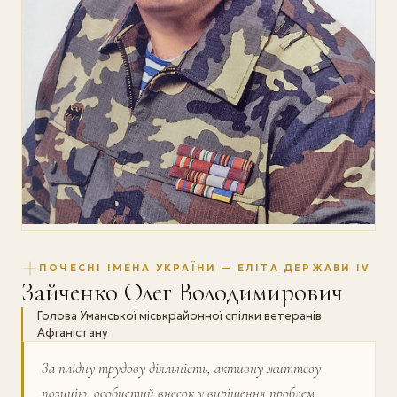
ПОЧЕСНІ ІМЕНА УКРАЇНИ — ЕЛІТА ДЕРЖАВИ IV
Зайченко Олег Володимирович
Голова Уманської міськрайонної спілки ветеранів
Афганістану
За плідну трудову діяльність, активну життєву
позицію, особистий внесок у вирішення проблем