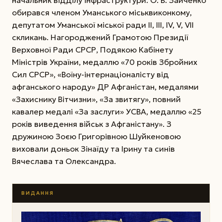
обирався членом Уманського міськвиконкому,
депутатом Уманської міської ради II, III, IV, V, VII
скликань. Нагороджений Грамотою Президії
Верховної Ради СРСР, Подякою Кабінету
Міністрів України, медаллю «70 років Збройних
Сил СРСР», «Воїну-інтернаціоналісту від
афганського народу» ДР Афганістан, медалями
«Захиснику Вітчизни», «За звитягу», повний
кавалер медалі «За заслуги» УСВА, медаллю «25
років виведення військ з Афганістану». З
дружиною Зоєю Григорівною Шуйкеновою
виховали доньок Зінаїду та Ірину та синів
Вячеслава та Олександра.
ВИДАННЯ