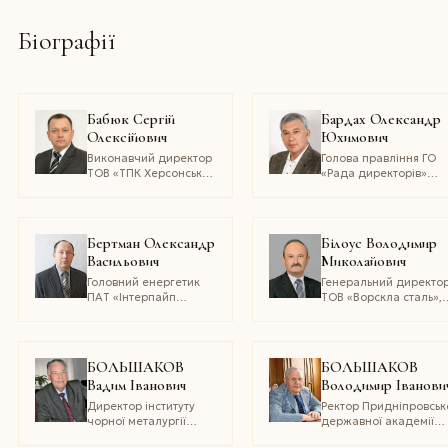
Біографії
Бабюк Сергій
Бардах Олександр
Олексійович
Юхимович
Виконавчий директор
Голова правління ГО
ТОВ «ТПК Херсонський
«Рада директорів»
ливарний завод»
Ленінського району т
керівник громадськог
об’єднання Ленінсько
району м.
Бертман Олександр
Білоус Володимир
Дніпропетровськ
Васильович
Миколайович
Головний енергетик
Генеральний директо
ПАТ «Інтерпайп
ТОВ «Ворскла сталь»,
Новомосковський
кандидат технічних н
трубний завод»
БОЛЬШАКОВ
БОЛЬШАКОВ
Вадим Іванович
Володимир Іванови
Директор інституту
Ректор Придніпровськ
чорної металургії
державної академії
імені З. І. Некрасова
будівництва та