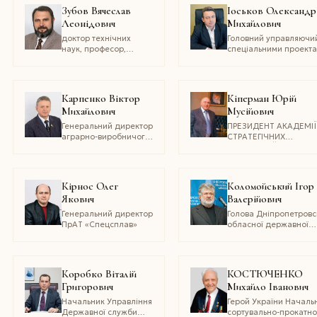
наук вищої школи
Зубов Вячеслав
Іоськов Олександр
Леонідович
Михайлович
доктор технічних
Головний управляючи
наук, професор,
спеціальними проект
Провідний науковий
ПАТ «АрселорМіттал
співробітник кафедри
Кривий Ріг»
електрометалургії
Національної
Карпенко Віктор
Кіперман Юрій
металургійної
Михайлович
Мусійович
академії України
Генеральний директор
ПРЕЗИДЕНТ АКАДЕМІЇ
аграрно-виробничого
СТРАТЕГІЧНИХ
товариства з
ТЕХНОЛОГІЙ ІМЕНІ С. 
обмеженою
КОНЮХОВА, ПЕРШИЙ
відповідальністю
ЗАСТУПНИК
«Агроцентр К»
ГЕНЕРАЛЬНОГО
Кірнос Олег
Коломойський Ігор
СЕКРЕТАРЯ, ПОСОЛ З
Якович
Валерійович
ШИРОКИМИ
ПОВНОВАЖЕННЯМИ
Генеральний директор
Голова Дніпропетровс
МІЖНАРОДНОЇ
ПрАТ «Спецсплав»
обласної державної
МІЖУРЯДОВОЇ КОМІСІЇ
адміністрації
ПИТАНЬ ПРАВ ЛЮДИН
ЄВРОПІ та Україні,
ЗАРЕЄСТРОВАНОЇ В О
Коробко Віталій
КОСТЮЧЕНКО
ТА ЄВРОСОЮЗІ, ЧЛЕН
КОР
Григорович
Михайло Іванович
Начальник Управління
Герой України Началь
Державної служби
сортувально-прокатно