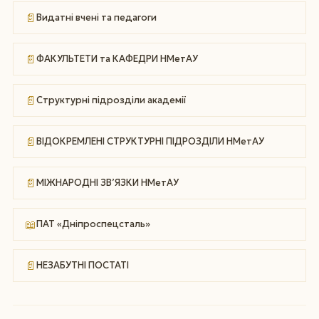
📄
Видатні вчені та педагоги
📄
ФАКУЛЬТЕТИ та КАФЕДРИ НМетАУ
📄
Структурні підрозділи академії
📄
ВІДОКРЕМЛЕНІ СТРУКТУРНІ ПІДРОЗДІЛИ НМетАУ
📄
МІЖНАРОДНІ ЗВ’ЯЗКИ НМетАУ
📖
ПАТ «Дніпроспецсталь»
📄
НЕЗАБУТНІ ПОСТАТІ