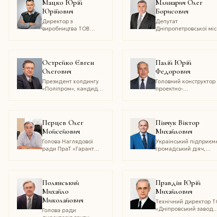
Мацко Юрій
Млинарич Олег
Національної академії
Юрійович
Борисович
наук України, доктор
технічних наук,
Директор з
Депутат
професор,
виробництва ТОВ
Дніпропетровської міс
заслужений діяч
«НВП Нікопольський
ради (2010–2015)
науки і техніки
трубний завод»
України,
лауреат Державної
Острейко Євген
Палій Юрій
премії України
Олегович
Федорович
Президент холдингу
Головний конструктор
«Поліпром», кандидат
проектно-
технічних наук
конструкторського
технологічного бюро 
проектування та
модернізації рухомог
Перцев Олег
Пінчук Віктор
складу, колії та штучн
Мойсейович
Михайлович
споруд
Дніпропетровського
Голова Наглядової
Український підприєм
національного
ради ПраТ «Гарант
громадський діяч,
університету
Метиз Інвест»
благодійник, Засновн
залізничного транспо
компанії EastOne та
благодійної організаці
«Фонд Віктора Пінчук
Полянський
Правдін Юрій
Народний депутат
Михайло
Михайлович
України III–IV скликань
Миколайович
кандидат технічних на
Технічний директор 
лауреат Державної
«Дніпровський завод
Голова ради
премії України в галуз
спеціальних труб»,