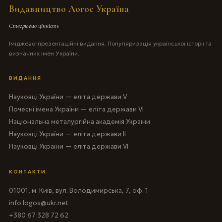
Видавництво Логос Україна
Створюємо цінність
Іміджево-презентаційні видання. Популяризація української історії та
визначних імен України.
ВИДАННЯ
Науковці України — еліта держави V
Почесні імена України — еліта держави VI
Національна металургійна академія України
Науковці України — еліта держави II
Науковці України — еліта держави VI
КОНТАКТИ
01001, м. Київ, вул. Володимирська, 7, оф. 1
info.logos@ukr.net
+380 67 328 72 62