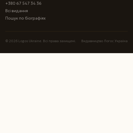
+380 67 547 34 36
Всі видання
Пошук по біографіях
© 2026 Logos Ukraine. Всі права захищені.
Видавництво Логос Україна