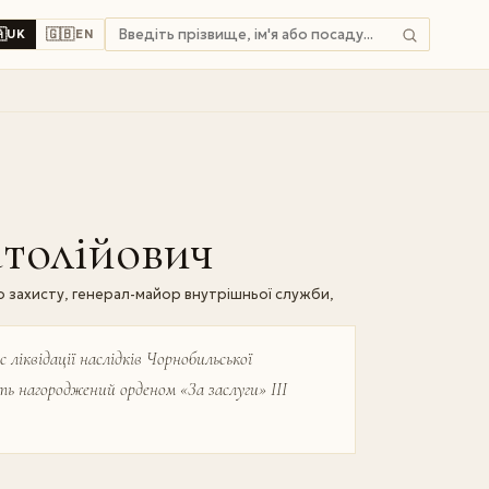

🇬🇧
UK
EN
толійович
го захисту, генерал-майор внутрішньої служби,
 ліквідації наслідків Чорнобильської
ть нагороджений орденом «За заслуги» III