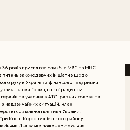
 36 років присвятив службі в МВС та МНС
 з питань законодавчих ініціатив щодо
го руху в Україні та фінансової підтримки
тупник голови Громадської ради при
теранів та учасників АТО, радник голови та
 з надзвичайних ситуацій, член
ерстві соціальної політики України.
. Три Копці Коростишівського району
 закінчив Львівське пожежно-технічне