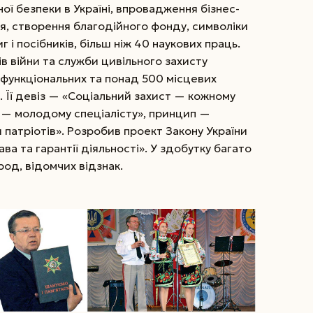
ї безпеки в Україні, впровадження бізнес-
, створення благодійного фонду, символіки
г і посібників, більш ніж 40 наукових праць.
ів війни та служби цивільного захисту
 функціональних та понад 500 місцевих
). Її девіз — «Соціальний захист — кожному
 — молодому спеціалісту», принцип —
 патріотів». Розробив проект Закону України
ава та гарантії діяльності». У здобутку багато
од, відомчих відзнак.