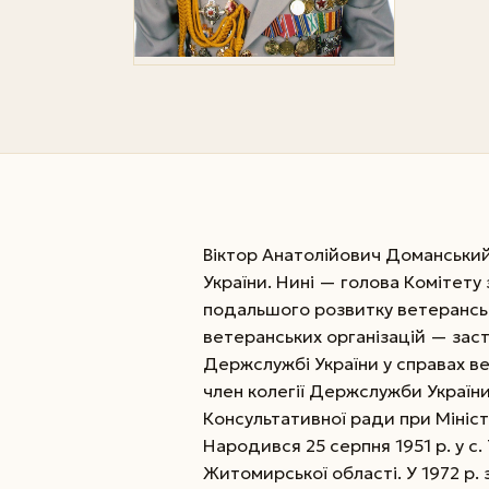
Віктор Анатолійович Доманський
України. Нині — голова Комітету
подальшого розвитку ветерансько
ветеранських організацій — зас
Держслужбі України у справах ве
член колегії Держслужби України
Консультативної
ради при Мініст
Народився 25 серпня 1951 р. у с
Житомирської області. У 1972 р.