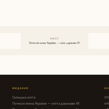
ЗМІСТ
Почесні імена України — еліта держави IV
ВИДАННЯ
КО
Галицька еліта
010
Почесні імена України — еліта держави VII
in