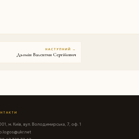
НАСТУПНИЙ →
Дьомін Валентин Сергійович
НТАКТИ
01, м. Київ, вул. Володимирська, 7, оф. 1
fo.logos@ukr.net