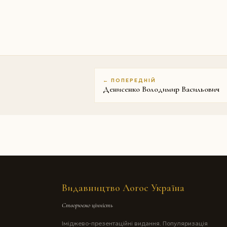
← ПОПЕРЕДНІЙ
Денисенко Володимир Васильович
Видавництво Логос Україна
Створюємо цінність
Іміджево-презентаційні видання. Популяризація