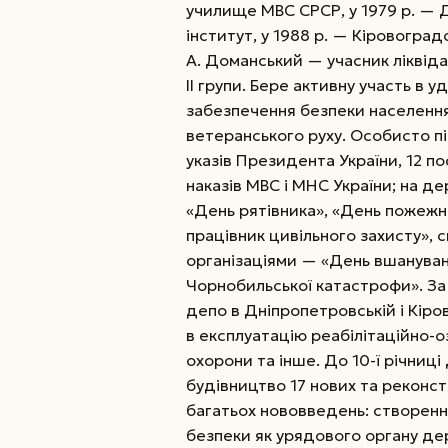
училище МВС СРСР, у 1979 р. —
інститут, у 1988 р. — Кіровоград
А. Доманський — учасник ліквідаці
ІІ групи. Бере активну участь в 
забезпечення безпеки населення
ветеранського руху. Особисто пі
указів Президента України, 12 по
наказів МВС і МНС України; на д
«День рятівника», «День пожежн
працівник цивільного захисту», 
організаціями — «День вшануванн
Чорнобильської катастрофи». За
депо в Дніпропетровській і Кіро
в експлуатацію реабілітаційно-
охорони та інше. До 10-ї річниц
будівництво 17 нових та реконст
багатьох нововве­день: створе
безпеки як урядового органу де