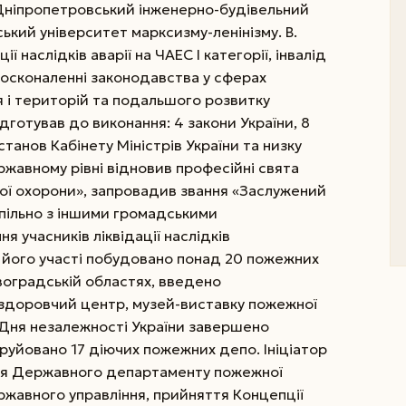
 Дніпропетровський інженерно-будівельний
ський університет марксизму-ленінізму. В.
ї наслідків аварії на ЧАЕС І категорії, інвалід
удосконаленні законодавства у сферах
 і територій та подальшого розвитку
дготував до виконання: 4 закони України, 8
станов Кабінету Міністрів України та низку
ержавному рівні відновив професійні свята
ої охорони», запровадив звання «Заслужений
спільно з іншими громадськими
я учасників ліквідації наслідків
 його участі побудовано понад 20 пожежних
воградській областях, введено
оздоровчий центр, музей-виставку пожежної
і Дня незалежності України завершено
руйовано 17 діючих пожежних депо. Ініціатор
ння Державного департаменту пожежної
ржавного управління, прийняття Концепції