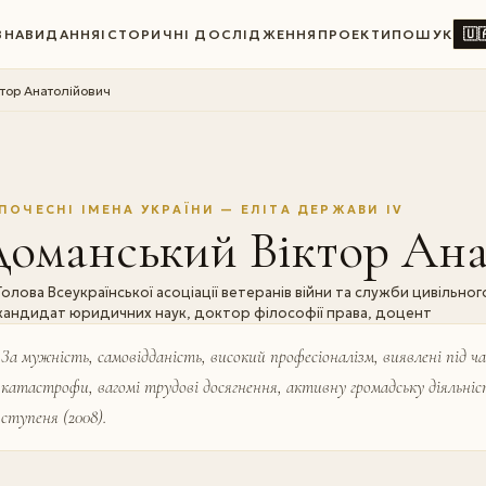
🇺
ВНА
ВИДАННЯ
ІСТОРИЧНІ ДОСЛІДЖЕННЯ
ПРОЕКТИ
ПОШУК
тор Анатолійович
ПОЧЕСНІ ІМЕНА УКРАЇНИ — ЕЛІТА ДЕРЖАВИ IV
Доманський Віктор Ана
Голова Всеукраїнської асоціації ветеранів війни та служби цивільно
кандидат юридичних наук, доктор філософії права, доцент
За мужність, самовідданість, високий професіоналізм, виявлені під час
катастрофи, вагомі трудові досягнення, активну громадську діяльніс
ступеня (2008).