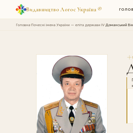
Видавництво Логос Україна
®
ГОЛО
Головна
Почесні імена України — еліта держави IV
Доманський Вік
›
›