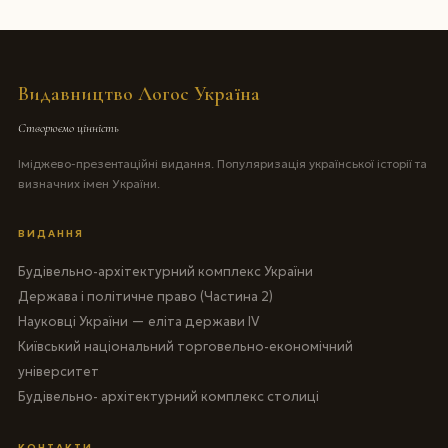
Видавництво Логос Україна
Створюємо цінність
Іміджево-презентаційні видання. Популяризація української історії та
визначних імен України.
ВИДАННЯ
Будівельно-архітектурний комплекс України
Держава і політичне право (Частина 2)
Науковці України — еліта держави IV
Київський національний торговельно-економічний
університет
Будівельно- архітектурний комплекс столиці
КОНТАКТИ