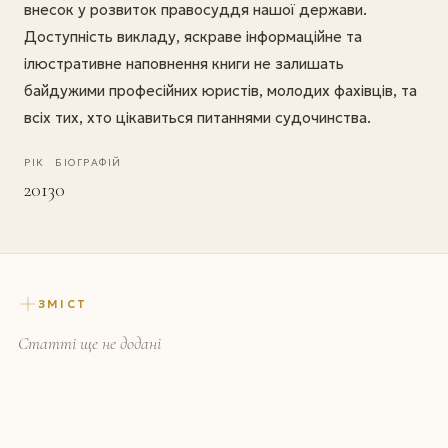
внесок у розвиток правосуддя нашої держави.
Доступність викладу, яскраве інформаційне та
ілюстративне наповнення книги не залишать
байдужими професійних юристів, молодих фахівців, та
всіх тих, хто цікавиться питаннями судочинства.
РІК
БІОГРАФІЙ
2013
0
ЗМІСТ
Статті ще не додані