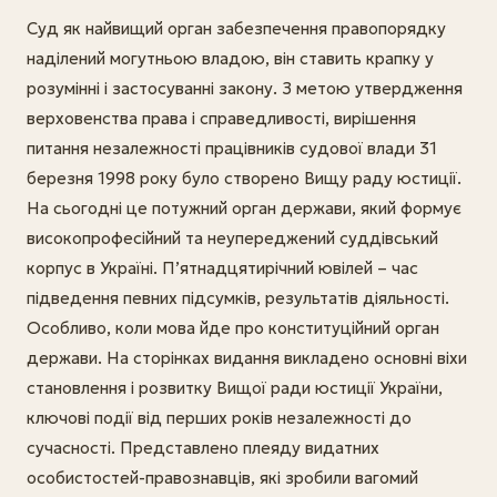
Суд як найвищий орган забезпечення правопорядку
наділений могутньою владою, він ставить крапку у
розумінні і застосуванні закону. З метою утвердження
верховенства права і справедливості, вирішення
питання незалежності працівників судової влади 31
березня 1998 року було створено Вищу раду юстиції.
На сьогодні це потужний орган держави, який формує
високопрофесійний та неупереджений суддівський
корпус в Україні. П’ятнадцятирічний ювілей – час
підведення певних підсумків, результатів діяльності.
Особливо, коли мова йде про конституційний орган
держави. На сторінках видання викладено основні віхи
становлення і розвитку Вищої ради юстиції України,
ключові події від перших років незалежності до
сучасності. Представлено плеяду видатних
особистостей-правознавців, які зробили вагомий