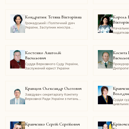
ВищоЇ ради юстицІЇ, Заслужений
юрист України, член Спілки
юристів України, член Спілки
адвокатів України, член
Кондратюк Тетяна Вікторівна
Король 
Міжнародного союзу адвокатів.
Вікторі
Громадський і Політичний діяч
України, Заступник міністра
Начальни
України у справах сім'ї, молоді та
податково
спорту, голова Всеукраїнської
Біляївськ
громадської організації "Дія",
співголова Всеукраїнської
громадської організації "Служба
Костенко Анатолій
Косюта 
захисту дітей", голова Київської
Васильович
Васильо
міської ор
Суддя Верховного Суду України,
Прокурор
Заслужений юрист України
Дніпропе
області,
радник юс
доктор ю
професор
Кравцов Олександр Олегович
Кравчен
юрист Укр
Володим
почесний
Завідувач секретаріату Комітету
прокурату
Верховної Ради України з питань
Суддя суд
кавалер 
аграрної політики та земельних
цивільних
заслуги" І
відносин
Апеляційн
нагород
Лугансько
Почесною
Заслужен
Верховно
України
Кравченко Сергій Сергійович
Крівоче