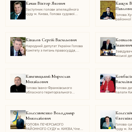
Почесний
Качан Віктор Якович
Кащук В
Державно
Павлови
служби
Заступник голови апеляційного
суду м. Києва, Голова судової
Голова Ху
палати у цивільних справах,
районноЇ
заслужений юрист України
адмІнІстр
Закарпатс
Заслужен
України
Ківалов Сергій Васильович
Копилов 
Іванови
Народний депутат України Голова
Комітету з питань правосуддя,
Завідувач
Президент ОдеськоЇ нацІональноЇ
міської д
юридичної академії, Доктор
нотаріаль
юридичних наук, професор,
академік Академії педагогічних
наук України
Книгницький Мирослав
Ковбасін
Михайлович
Василівн
Голова Івано-Франківського
Голова д
обласного територіального
палати Ки
відділення Антимонопольного
Заслужен
комітету України
України, 
юристів У
спілки ад
Колесниченко Володимир
Колесні
України, 
Миколайович
Євгенів
Міжнарод
адвокатів
ГОЛОВА ПЕЧЕРСЬКОГО
Голова су
РАЙОННОГО СУДУ м. КИЄВА,Член
суду м. Х