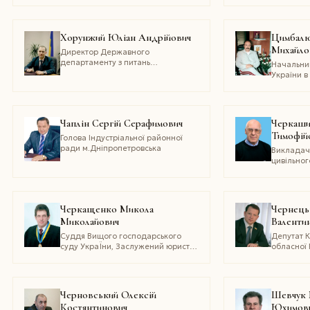
Хорунжий Юліан Андрійович
Цимбалю
Михайло
Директор Державного
департаменту з питань
Начальни
банкрутства
України в
області, 
юрист Укр
кандидат
наук, доц
Чаплін Сергій Серафимович
Черкаши
Тимофій
Голова Індустріальної районної
ради м.Дніпропетровська
Викладач
цивільног
цивільног
Кримсько
Інституту
державн
Черкащенко Микола
Чернець
університ
Миколайович
Валенти
справ
Суддя Вищого господарського
Депутат К
суду УкраЇни, Заслужений юрист
обласної 
України, член Ради суддів
скликання
господарських судів України
Ірпінської
організац
Україна-
Черновський Олексiй
Шевчук 
Самообо
Костянтинович
Юхимов