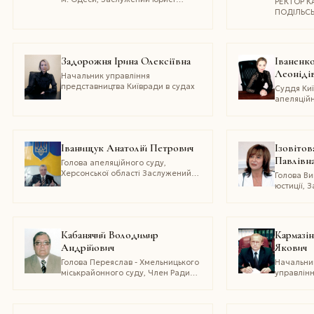
РЕКТОР К
України, 
України
ПОДІЛЬС
юрист Укр
НАЦІОНА
президент
УНІВЕРСИ
ІВАНА ОГ
Професор
Задорожня Ірина Олексіївна
Iваненк
Академії 
Леоніді
освіти
Начальник управління
України,
представництва Київради в судах
Суддя Киї
працівник
апеляцій
господар
Iванищук Анатолій Петрович
Ізовітов
Павлівн
Голова апеляційного суду,
Херсонської області Заслужений
Голова В
юрист України, Член Ради суддів
юстиції, 
України
юрист Ук
Кабанячий Володимир
Кармазін
Андрійович
Якович
Голова Переяслав - Хмельницького
Начальни
міськрайонного суду, Член Ради
управлінн
суддів Київської області
Дніпропе
області 
економіст