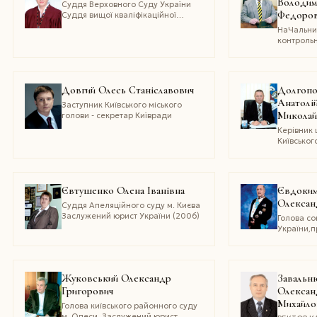
Володим
Суддя Верховного Суду України
Федоро
Суддя вищої кваліфікаційної
категорії (1995), заслужений юрист
НаЧальни
України (2002)
контроль
управлІнн
мІськоЇ д
адмІнІстр
Довгий Олесь Станіславович
Долгоп
Анатолі
Заступник Київського міського
Миколай
голови - секретар Київради
Керівник
Київськог
громадсь
формуван
громадськ
державно
Євтушенко Олена Iванівна
Євдоким
кандидат
Олексан
наук
Суддя Апеляційного суду м. Києва
Заслужений юрист України (2006)
Голова со
України,
світового
українськ
президент
асоціації
Жуковський Олександр
Завальн
Кандидат
Григорович
Олексан
наук, про
Михайло
академік 
Голова київського районного суду
економіч
м. Одеси, Заслужений юрист