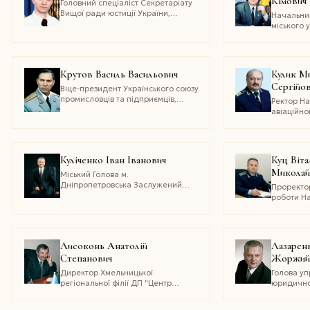
Кімович
Головний спеціаліст Секретаріату
Вищої ради юстиції України,
Начальник
Кандидат юридичних наук, доцент
міського 
Відкритого міжнародного
юстиції
університету розвитку людини
"Україна".Засновник громадської
організації "Сила Києва"
Крутов Василь Васильович
Кулик М
Сергійо
Віце-президент Українського союзу
промисловців та підприємців,
Ректор Н
Доктор юридичних наук,
авіаційно
професор, генерал­лейтенант
університ
Служби безпеки України
технічних
професор
діяч науки
Кулiченко Iван Iванович
Куц Віта
України,л
Миколай
Державно
Міський Голова м.
України
Дніпропетровська Заслужений
Проректор
будівельник України
роботи На
академії 
України,
юридични
професо
Лисоконь Анатолій
Лазарен
Степанович
Жоржий
Директор Хмельницької
Голова уп
регіональної філії ДП "Центр
юридичн
Державного земельного кадастру"
забезпеч
при Держкомземі України,Голова
Міністерс