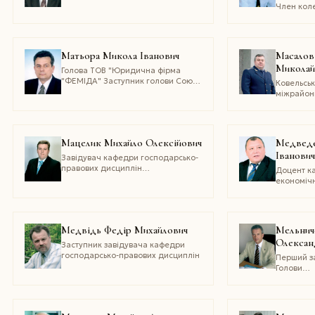
Одеської області
Член коле
прокурат
області, 
юридични
Матьора Микола Iванович
Масалов
Миколай
Голова ТОВ "Юридична фірма
"ФЕМІДА" Заступник голови Союзу
Ковельсь
юристів України, голова Київської
міжрайон
обласної організації Союзу юристів
Старший 
України
Мацелик Михайло Олексійович
Медведє
Іванови
Завідувач кафедри господарсько-
правових дисциплін
Доцент к
Національного університету
економічн
Державно-податкової служби
конкурент
України, кандидат юридичних
Київськог
наук, доцент
націонал
торговел
Медвідь Федір Михайлович
Мельнич
економіч
Олексан
університ
Заступник завідувача кафедри
Заслужен
господарсько-правових дисциплін
Перший з
України
Голови
Антимоно
комІтету 
Заслужен
України