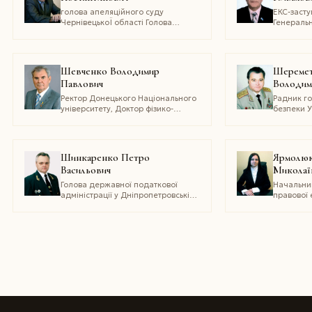
голова апеляційного суду
ЕКС-заст
ЧернівецькоЇ області Голова
Генераль
президії апеляційного суду
УкраЇни,
Чернівецької області, доцент
юрист Укр
кафедри правосуддя юридичного
державни
факультету
юстиції д
Шевченко Володимир
Шеремет
почесний
Павлович
Володим
прокурат
Ректор Донецького Національного
Радник г
університету, Доктор фізико-
безпеки У
математичних наук, професор,
Генерал-
академік Національної академії
учасник л
наук України, заслужений діяч
наслідків 
науки і техніки України, Герой
Чорнобиль
Шинкаренко Петро
Ярмолюк
України
категорії
Васильович
Миколаї
Голова державної податкової
Начальни
адміністрації у Дніпропетровській
правової 
області
проектів 
розпоряд
секретарі