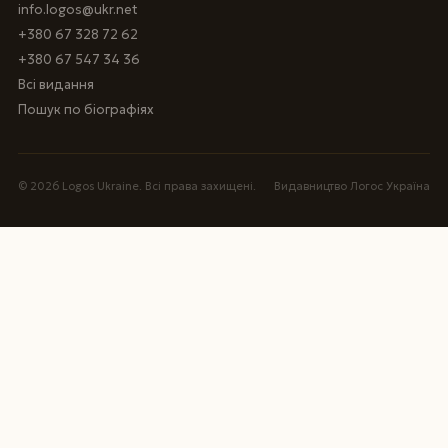
info.logos@ukr.net
+380 67 328 72 62
+380 67 547 34 36
Всі видання
Пошук по біографіях
© 2026 Logos Ukraine. Всі права захищені.
Видавництво Логос Україна