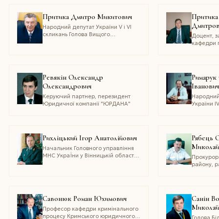
юстиції 2 
Почесний
Притика Дмитро Микитович
Притика
прокурат
Дмитров
Народний депутат України V i VI
скликань Голова Вищого
Доцент, з
господарського суду України у
кафедри 
відставці, доктор юридичних наук,
Київськог
академік Академії правових наук
націонал
України, заслужений юрист
університе
України
Шевченк
Ревякін Олександр
Римарук
Олександрович
Iванови
Керуючий партнер, перезидент
Народний
Юридичної компанії "ЮРДАНА"
України IV
Голова пі
Комітету 
України з
фінансів т
Рихліцький Ігор Анатолійович
Рябець 
діяльності
Миколай
скликань)
Начальник Головного управління
Верховної
МНС УкраЇни у Вінницькій області,
Прокурор
з питань 
Генерал-майор служби цивільного
району, р
скликанн
захисту
заслужен
Савонюк Роман Юхимович
Санін В
Миколай
Професор кафедри кримінального
процесу Кримського юридичного
Голова Бі