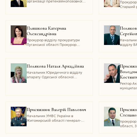
організації претензійно­позовної
Прокурор 
роботи ДП НАЕК "Енергоатом"
Старший р
Почесний
прокурат
Пляшкова Катерина
Поляков
Олександрівна
Сергійо
Прокурор відділу прокуратури
Начальни
Луганської області Прокурор
відділу В
відділу прокуратури Луганської
припорто
області
Полякова Наталя Аркадiївна
Присяж
Володим
Начальник Юридичного відділу
Костянт
апарату Одеської обласної
державної адміністрації,
Ректор Ак
Заслужений юрист України
муніципа
управлін
Присяжнюк Валерій Павлович
Присяжн
Степано
Начальник УМВС України в
Житомирській області генерал-
прокурор
майор міліції заслужений юрист
області, 
України
юрист Укр
Державни