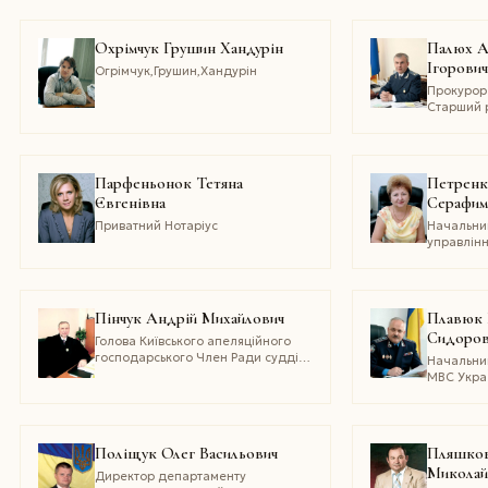
Охрімчук Грушин Хандурін
Палюх А
Iгорови
Огрімчук,Грушин,Хандурін
Прокурор 
Старший 
Парфеньонок Тетяна
Петренк
Євгенівна
Серафим
Приватний Нотаріус
Начальни
управлін
"Маріупо
Металург
ім. Ілліча
Пінчук Андрій Михайлович
Плавюк 
Сидоров
Голова Київського апеляційного
господарського Член Ради суддів
Начальни
України, член Президії та Ради
МВС Укра
суддів господарських судів
КІровогра
України, член ради Союзу юристів
Генерал-м
України,заслужений юрист України
Заслужен
Крим
Поліщук Олег Васильович
Пляшков
Миколай
Директор департаменту