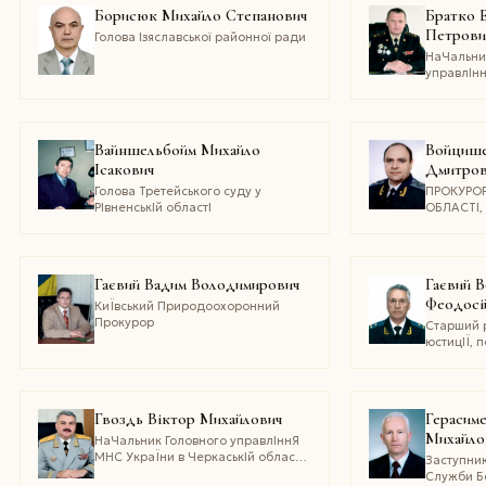
професор
Борисюк Михайло Степанович
Братко 
голови Ки
Петрови
регіональ
Голова Ізяславської районної ради
Спілки юр
НаЧальни
віце-пре
управлІнн
федерації
надзвиЧа
УкраЇни в
областІ. 
служби ц
Вайншельбойм Михайло
Войцише
захисту
Iсакович
Дмитров
Голова Третейського суду у
ПРОКУРО
РІвненськІй областІ
ОБЛАСТІ,
працівни
України 
радник юс
Гаєвий Вадим Володимирович
Гаєвий 
Феодосі
КиЇвський Природоохоронний
Прокурор
Старший 
юстицІЇ, 
працІвни
УкраЇни
Гвоздь Віктор Михайлович
Герасим
Михайло
НаЧальник Головного управлІннЯ
МНС УкраЇни в ЧеркаськІй областІ,
Заступни
Генерал-майор служби цивільного
Служби Б