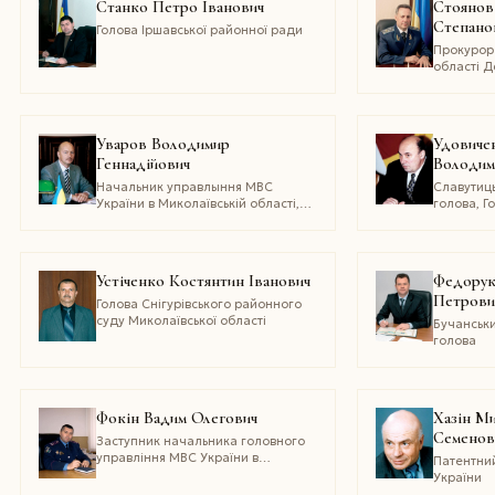
Станко Петро Іванович
Стоянов
науки і техніки (2001 р.)
нотаріус 
Степано
міського 
Голова Іршавської районної ради
округу, 
Прокурор
юрист Укр
області 
Почесний
радник юс
юристів У
Уваров Володимир
Удовиче
Геннадійович
Володим
Начальник управлыння МВС
Славутиць
України в Миколаївській області,
голова, Г
Заслужений юрист України
Координа
Фонду сп
місцевом
самовряд
Устіченко Костянтин Іванович
Федорук
України. 
Петрови
Всеукраїн
Голова Снігурівського районного
громадсь
суду Миколаївської області
Бучанськи
об'єднанн
голова
представн
Конгресі 
регіонал
Європи, 
Фокін Вадим Олегович
Хазін М
Семенов
Заступник начальника головного
управління МВС України в
Патентни
Дніпропетровській області,
України
Заслужений юрист України