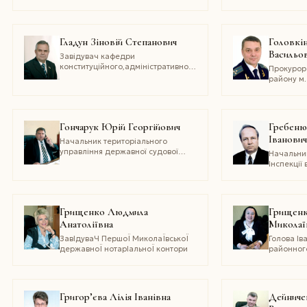
захисту, кандидат технічних наук,
УкраЇни,
доцент
юрист Ук
Гладун Зiновiй Степанович
Головкi
Васильо
Завідувач кафедри
конституційного,адміністративного
Прокурор
і міжнародного права
району м.
Тернопільського Національного
Старший 
Університету
Заслужен
України,
працівни
Гончарук Юрiй Георгійович
Гребеню
України,
Іванови
юридични
Начальник територіального
філософії 
управління державної судової
Начальни
Доцент Н
адміністрації у Чернівецькій
Інспекції
Академії
області
Луч Луган
Україниbr
області.Р
Міжнарод
податково
рангу, до
Грищенко Людмила
Грищенк
Анатоліївна
Миколаї
ЗавІдуваЧ ПершоЇ МиколаЇвськоЇ
Голова Ів
державноЇ нотарІальноЇ контори
районног
Київської 
Григор’єва Лiлiя Іванiвна
Дейниче