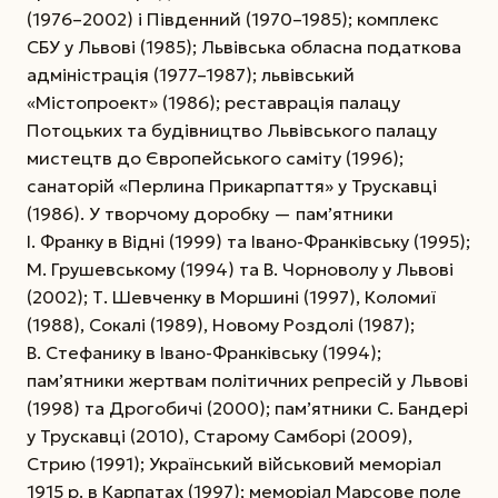
(1976–2002) і Південний (1970–1985); комплекс
СБУ у Львові (1985); Львівська обласна податкова
адміністрація (1977–1987); львівський
«Містопроект» (1986); реставрація палацу
Потоцьких та будівництво Львівського палацу
мистецтв до Європейського саміту (1996);
санаторій «Перлина Прикарпаття» у Трускавці
(1986). У творчому доробку — пам’ятники
І. Франку в Відні (1999) та Івано-Франківську (1995);
М. Грушевському (1994) та В. Чорноволу у Львові
(2002); Т. Шевченку в Моршині (1997), Коломиї
(1988), Сокалі (1989), Новому Роздолі (1987);
В. Стефанику в Івано-Франківську (1994);
пам’ятники жертвам політичних репресій у Львові
(1998) та Дрогобичі (2000); пам’ятники С. Бандері
у Трускавці (2010), Старому Самборі (2009),
Стрию (1991); Український військовий меморіал
1915 р. в Карпатах (1997); меморіал Марсове поле