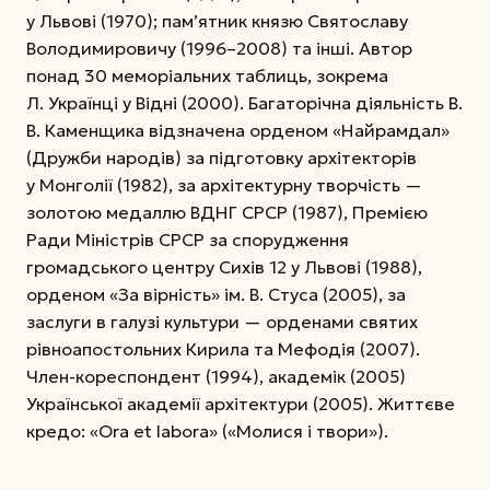
у Львові (1970); пам’ятник князю Святославу
Володимировичу (1996–2008) та інші. Автор
понад 30 меморіальних таблиць, зокрема
Л. Українці у Відні (2000). Багаторічна діяльність В.
В. Каменщика відзначена орденом «Найрамдал»
(Дружби народів) за підготовку архітекторів
у Монголії (1982), за архітектурну творчість —
золотою медаллю ВДНГ СРСР (1987), Премією
Ради Міністрів СРСР за спорудження
громадського центру Сихів 12 у Львові (1988),
орденом «За вірність» ім. В. Стуса (2005), за
заслуги в галузі культури — орденами святих
рівноапостольних Кирила та Мефодія (2007).
Член-кореспондент (1994), академік (2005)
Української академії архітектури (2005). Життєве
кредо: «Оra et labora» («Молися і твори»).