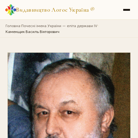
Видавництво Логос Україна
®
Головна
Почесні імена України — еліта держави IV
›
›
Каменщик Василь Вікторович