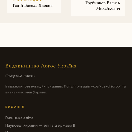
← ПОПЕРЕДНІЙ
Трубников Василь
Тацій Василь Якович
Михайлович
Видавництво Логос Україна
Створюємо цінність
Іміджево-презентаційні видання. Популяризація української історії та
визначних імен України.
ВИДАННЯ
Галицька еліта
Науковці України — еліта держави II