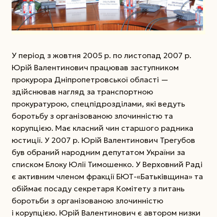
У період з жовтня 2005 р. по листопад 2007 р.
Юрій Валентинович працював заступником
прокурора Дніпропетровської області —
здійснював нагляд за транспортною
прокуратурою, спецпідрозділами, які ведуть
боротьбу з організованою злочинністю та
корупцією. Має класний чин старшого радника
юстиції. У 2007 р. Юрій Валентинович Трегубов
був обраний народним депутатом України за
списком Блоку Юлії Тимошенко. У Верховний Раді
є активним членом фракції БЮТ-«Батьківщина» та
обіймає посаду секретаря Комітету з питань
боротьби з організованою злочинністю
і корупцією. Юрій Валентинович є автором низки