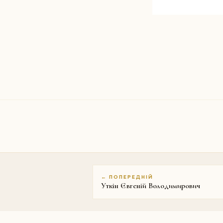
← ПОПЕРЕДНІЙ
Уткін Євгеній Володимирович