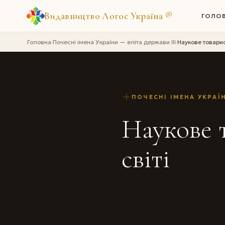
Видавництво Логос Україна
®
ГОЛО
Головна
Почесні імена України — еліта держави III
Наукове товарис
›
›
ПОЧЕСНІ ІМЕНА УКРАЇН
Наукове 
світі