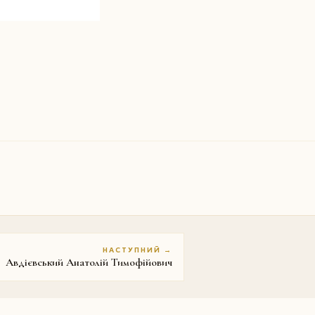
НАСТУПНИЙ →
Авдієвський Анатолій Тимофійович