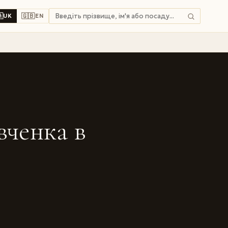

🇬🇧
UK
EN
вченка в