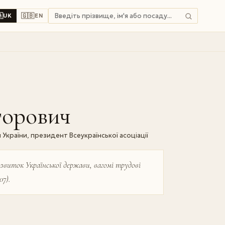

🇬🇧
UK
EN
торович
 України, президент Всеукраїнської асоціації
звиток Української держави, вагомі трудові
7).