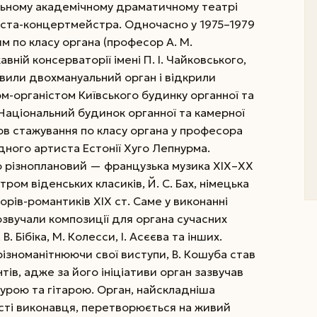
льному академічному драматичному театрі
аніста-концертмейстра.
Одночасно у 1975–1979
ям по класу органа (професор А. М.
вній консерваторії імені П. І. Чайковського,
новили двохмануальний орган і відкрили
том-органістом Київського будинку органної та
 Національний будинок органної та камерної
шов стажування по класу органа у професора
одного артиста Естонії Хуго Лепнурма.
різнопла­новий — французька музика ХІХ–ХХ
тром віденських класиків, Й. С. Бах, німецька
орів-романтиків ХІХ ст. Саме у виконанні
вучали композиції для органа сучасних
. Бібіка, М. Колесси, І. Асєє­ва та інших.
ізноманітнюючи свої виступи, В. Кошуба став
тів, адже за його ініціативи орган зазвучав
ндурою та гітарою. Орган, найскладніша
сті виконавця, перетворюється на живий