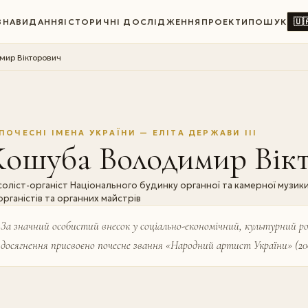
🇺
ВНА
ВИДАННЯ
ІСТОРИЧНІ ДОСЛІДЖЕННЯ
ПРОЕКТИ
ПОШУК
мир Вікторович
ПОЧЕСНІ ІМЕНА УКРАЇНИ — ЕЛІТА ДЕРЖАВИ III
Кошуба Володимир Вік
соліст-органіст Національного будинку органної та камерної музики
органістів та органних майстрів
За значний особистий внесок у соціально-економічний, культурний ро
досягнення присвоє­но почесне звання «Народний артист України» (200