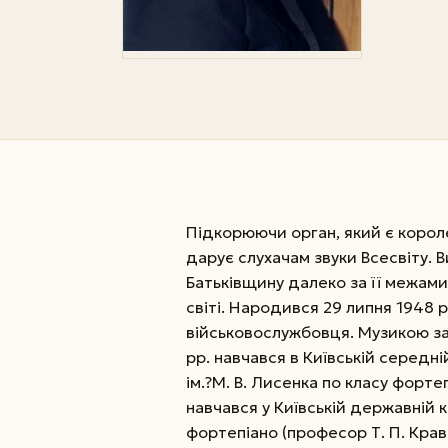
Підкорюючи орган, який є корол
дарує слухачам звуки Всесвіту. 
Батьківщину далеко за її межами
світі. Народився 29 липня 1948 р.
військовослужбовця. Музикою за
рр. навчався в Київській середні
ім.?М. В. Лисенка по класу фортеп
нав­чався у Київській державній к
фортепіано (професор Т. П. Кравч