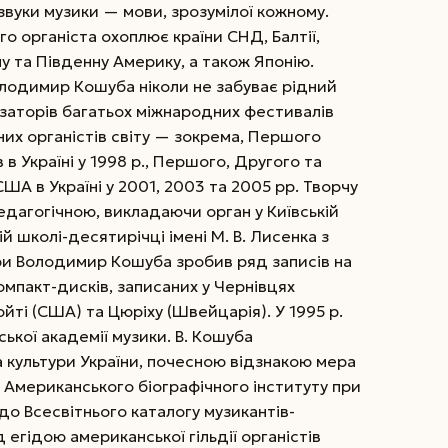
звуки музики — мови, зрозумілої кожному.
о органіста охоплює країни СНД, Балтії,
ну та Південну Америку, а також Японію.
лодимир Кошуба ніколи не забуває рідний
нізаторів багатьох міжнародних фестивалів
дних органістів світу — зокрема, Першого
в Україні у 1998 р., Першого, Другого та
ША в Україні у 2001, 2003 та 2005 рр. Творчу
педагогічною, викладаючи орган у Київській
й школі-десятирічці імені М. В. Лисенка з
єри Володимир Кошуба зробив ряд записів на
компакт-дисків, записаних у Чернівцях
лойті (США) та Цюріху (Швейцарія). У 1995 р.
ької академії музики. В. Кошуба
культури України, почесною відзнакою мера
ям Американського біографічного інституту при
 до Всесвітнього каталогу музикантів-
д егідою американської гільдії органістів