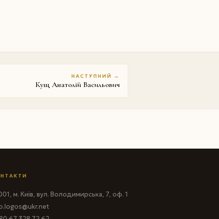
НАСТУПНИЙ →
Кущ Анатолій Васильович
НТАКТИ
01, м. Київ, вул. Володимирська, 7, оф. 1
fo.logos@ukr.net
80 67 328 72 62