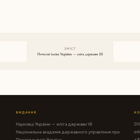
ЗМІСТ
Почесні імена України — еліта держави III
ВИДАННЯ
КО
Науковці України — еліта держави VII
010
Національна академія державного управління при
in
Президентові України
+3