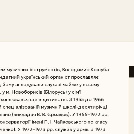
ем музичних інструментів, Володимир Кошуба
Видатний українсь­кий органіст прославляє
, йому аплодували слухачі майже у всьому
 у м. Новоборисів (Білорусь) у сім’ї
хоплювався ще в дитинстві. З 1955 до 1966
й спеціалізованій музичній школі-десятирічці
іано (викладач В. В. Єрмаков). У 1966–1972 рр.
онсерваторії імені П. І. Чайковського по класу
енко). У 1972–1973 рр. служив у армії. З 1973