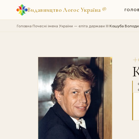
Видавництво Логос Україна
®
ГОЛО
Головна
Почесні імена України — еліта держави III
Кошуба Володи
›
›