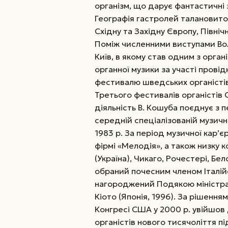
організм, що дарує фантастичні 
Географія гастролей талановитог
Східну та Західну Європу, Північ
Поміж численними виступами Во
Київ, в якому став одним з орга
органної музики за участі прові
фестивалю шведських органістів 
Третього фестивалів органістів С
діяльність В. Кошуба поєднує з 
середній спеціалізованій музичні
1983 р. За період музичної кар’
фірмі «Мелодія», а також низку 
(Україна), Чикаго, Рочестері, Бе
обраний почесним членом Італійс
нагороджений Подякою міністра 
Кіото (Японія, 1996). За рішенн
Конг­ресі США у 2000 р. увійшов
органістів нового тисячоліття пі