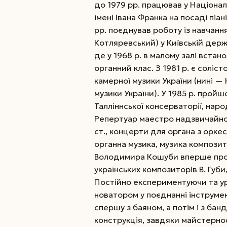
до 1979 рр. працював у Націона
імені Івана Франка на посаді пі
рр. поєднував роботу із навчанн
Котляревський) у Київській держа
де у 1968 р. в малому залі вста
органний клас. З 1981 р. є соліс
камерної музики України (нині —
музики України). У 1985 р. прой
Талліннської консерваторії, нар
Репертуар маестро надзвичайно 
ст., концерти для органа з оркес
органна музика, музика композит
Володимира Кошуби вперше проз
українських композиторів В. Губи, В
Постійно експериментуючи та ур
новатором у поєднанні інструмен
спершу з баяном, а потім і з ба
конструкція, завдяки майстерно