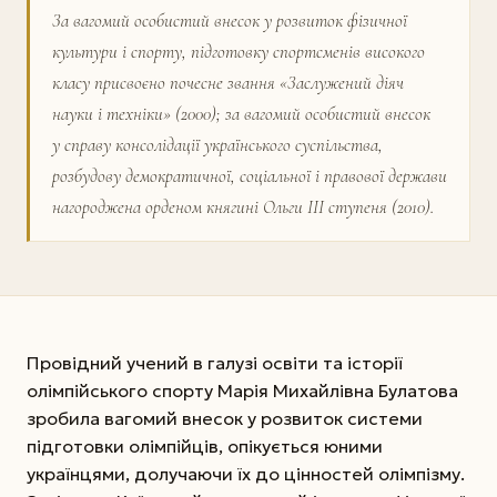
За вагомий особистий внесок у розвиток фізичної
культури і спорту, підготовку спортсменів високого
класу присвоєно почесне звання «Заслужений діяч
науки і техніки» (2000); за вагомий особистий внесок
у справу консолідації українського суспільства,
розбудову демократичної, соціальної і правової держави
нагороджена орденом княгині Ольги III ступеня (2010).
Провідний учений в галузі освіти та історії
олімпійського спорту Марія Михайлівна Булатова
зробила вагомий внесок у розвиток системи
підготовки олімпійців, опікується юними
українцями, долучаючи їх до цінностей олімпізму.