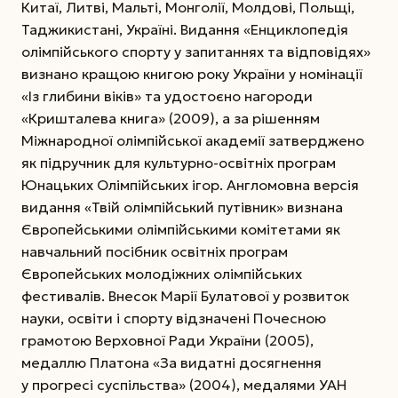
Китаї, Литві, Мальті, Монголії, Молдові, Польщі,
Таджикистані, Україні. Видання «Енциклопедія
олімпійського спорту у запитаннях та відповідях»
визнано кращою книгою року України у номінації
«Із глибини віків» та удостоєно нагороди
«Кришталева книга» (2009), а за рішенням
Міжнародної олімпійської академії затверджено
як підручник для культурно-освітніх програм
Юнацьких Олімпійських ігор. Англомовна версія
видання «Твій олімпійський путівник» визнана
Європейськими олімпійськими комітетами як
навчальний посібник освітніх програм
Європейських молодіжних олімпійських
фестивалів. Внесок Марії Булатової у розвиток
науки, освіти і спорту відзначені Почесною
грамотою Верховної Ради України (2005),
медаллю Платона «За видатні досягнення
у прогресі суспільства» (2004), медалями УАН