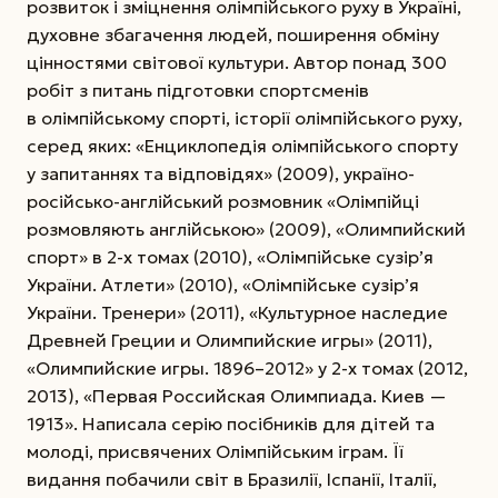
розвиток і зміцнення олімпійського руху в Україні,
духовне збагачення людей, поширення обміну
цінностями світової культури. Автор понад 300
робіт з питань підготовки спортсменів
в олімпійському спорті, історії олімпійського руху,
серед яких: «Енциклопедія олімпійського спорту
у запитаннях та відпові­дях» (2009), україно-
російсько-англійський розмовник «Олімпійці
розмовляють англійською» (2009), «Олимпийский
спорт» в 2-х томах (2010), «Олімпійське сузір’я
України. Атлети» (2010), «Олімпійське сузір’я
України. Тренери» (2011), «Культурное наследие
Древней Греции и Олимпийские игры» (2011),
«Олимпийские игры. 1896–2012» у 2-х томах (2012,
2013), «Первая Российская Олимпиада. Киев —
1913». Написала серію посібників для дітей та
молоді, присвячених Олімпійським іграм. Її
видання побачили світ в Бразилії, Іспанії, Італії,