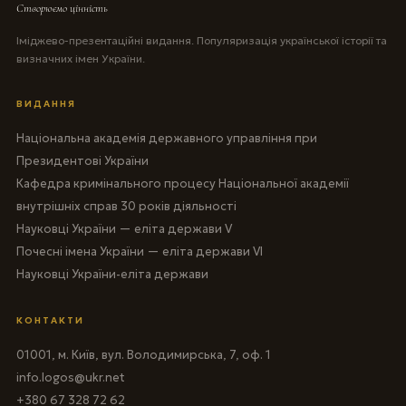
Створюємо цінність
Іміджево-презентаційні видання. Популяризація української історії та
визначних імен України.
ВИДАННЯ
Національна академія державного управління при
Президентові України
Кафедра кримінального процесу Національної академії
внутрішніх справ 30 років діяльності
Науковці України — еліта держави V
Почесні імена України — еліта держави VI
Науковці України-еліта держави
КОНТАКТИ
01001, м. Київ, вул. Володимирська, 7, оф. 1
info.logos@ukr.net
+380 67 328 72 62