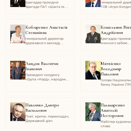
України
Бригадир прохідної
генеральний дир
бригади ПАТ «Шахта ім.
ТОВ «Агро-Холди
О.Ф. Засядька»
МС», член Аграрн
партії України
Кобзаренко Анастасія
Кошельник Вік
Степанівна
Андрійович
генеральний директор
Бригадир гірників
державного закладу
очисного забою
«Національна бібліотека
дільниці з видобу
України для дітей», Герой
вугілля відокрем
україни
підрозділу «Шахт
імені Ф.Е.
Ландик Валентин
Матвієнко
Дзержинського» 
Іванович
Володимир
«ДТЕК
Павлович
«Ровенькиантраци
Президент холдингу
«Група «Норд», народний
Голова Національ
депутат України II, IV, V, VI,
банку України (19
VII скликань, доктор
1992), кандидат
економічних наук,
економічних наук
професор
професор
Павличко Дмитро
Паламаренко
Васильович
Анатолій
Несторович
Поет, критик, перекладач,
Державний діяч
Майстер художнь
слова