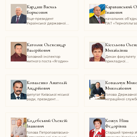
економічних наук,
професор
Кардаш Василь
Караванський О
генерал-хорунжий
Борисович
Іванович
українського козацтва
Віце-президент
начальник об’єдн
Української державної
ПАТ «Тернопільга
корпорації по виконанню
монтажних і спеціальних
будівельних робіт
«Укрмонтажспецбуд»
Католик Олександр
Кісельова Олен
Валерійович
Михайлівна
Головний інспектор
Декан факультету
митного поста «Ягодин»
прикладної
математики
Дніпропетровсько
національного
університету ім. 
Коваленко Анатолій
Ковальчук Мик
Гончара, Доктор
Андрійович
Миколайович
фізико-математич
наук, професор
депутат Київської міської
Голова Державної
ради, президент
міграційної служб
Громадського фонду
України, генерал-
Святого Андрія
майор внутрішньо
Первозванного, доктор
служби
політичних наук,
Кодебський Олексій
Кожух Ніна
кандидат юридичних
Іванович
Федорівна
наук, професор, академік
Української академії
Голова Петропавлівсько-
Старший тренер з
політичних наук
Борщагівської сільської
команди України 