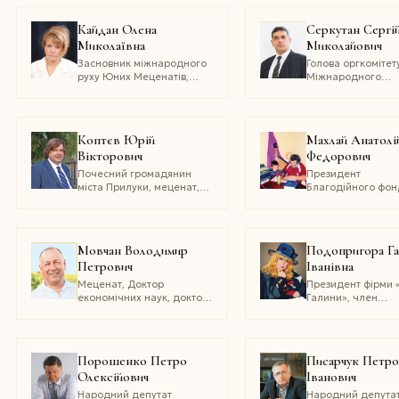
Кайдан Олена
Серкутан Сергі
Миколаївна
Миколайович
Засновник міжнародного
Голова оргкомітет
руху Юних Меценатів,
Міжнародного
президент Фонду «Ліга
Фестивалю Юних
меценатів гуманного
Меценатів, засно
дитинства», засновник
медіа-проекту
методу психології емоцій
InterCapitaL ,
Коптєв Юрій
Махлай Анатолі
«ФЛЬОР-РЕЛАКС», автор
консультант-аналі
Вікторович
Федорович
благодійного балу
автор методу
ANIMAL FASHION BALL
«МАЙСТЕР
Почесний громадянин
Президент
ПСИХОЛОГІЧНОГ
міста Прилуки, меценат,
Благодійного фон
БУШИДО»
благодійник, голова ради
«Княжий двір», О
директорів групи
роду оріїв «Благо
компаній «смт» (Москва)
України», громадс
політичний діяч
Мовчан Володимир
Подопригора Га
Петрович
Іванівна
Меценат, Доктор
Президент фірми 
економічних наук, доктор
Галини», член
філософії
правління
Міжнародного со
українських мецена
підприємців,
Порошенко Петро
Писарчук Петр
Міжнародного
Олексійович
Іванович
парламенту жінок
академік МАК,
Народний депутат
Народний депута