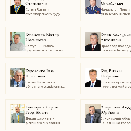
Степанович
Михайлович
палаті України
Суддя Вищого
Начальник Держа
господарського суду
фінансової інспекц
України
Полтавській област
генерал-майор
податкової міліції
Кузьменко Віктор
Кулик Володими
Йосипович
Антонович
Заступник голови
Професор кафедр
Брусилівської районної
логістики Інститут
державної адміністрації
економіки та
менеджменту
Національного
авіаційного
Куроченко Іван
Куц Віталій
університету, кан
Панасович
Петрович
економічних наук
професор
Голова Київського
Керівник архітект
обласного відділення
проектної майстер
Національного
№2 державного
олімпійського комітету
підприємства
України
«Науково-дослідн
проектний інститу
Кушнірюк Сергій
Лаврешов Андр
«Містобудування»
Георгійович
Юрійович
Декан факультету
Виконуючий обов’
фізичного виховання
начальника голов
Бердянського державного
управління