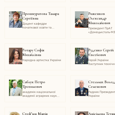
Прошкуратова Тамара
Риженков
Сергіївна
Олександр
Миколайович
Доцент кафедри
початкової освіти та
Президент ПрАТ
методик гуманітарних
«Донецьксталь-МЗ
дисциплін Педагогічного
народний депута
інституту Київського
Верховної Ради У
університету ім. Б.
VІI скликання, гол
Грінченка, кандидат
Комітету з питань
Ротару Софія
Руденко Сергій
педагогічних наук
фінансів і банківсь
Михайлівна
Євсейович
діяльності
Народна артистка України
Герой України
Заступник технічн
директора ДП
«Львіввугілля»
Саблук Петро
Стельмах Воло
Трохимович
Семенович
академік національної
Радник Президен
академії аграрних наук
України
україни
Стеф’юк Марія
Анісімова Тетя