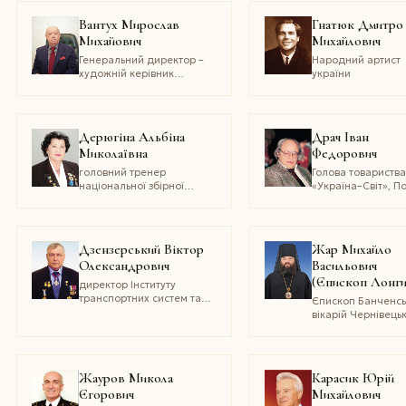
технічних наук, народний
Чернівецької обла
депутат Верховної Ради
Вантух Мирослав
Гнатюк Дмитро
України IV та VII скликань
Михайович
Михайлович
Генеральний директор –
Народний артист
художній керівник
україни
Національного
заслуженого
академічного ансамблю
танцю України імені П.
Дерюгіна Альбіна
Драч Іван
Вірського, голова
Миколаївна
Федорович
Національної
хореографічної спілки
головний тренер
Голова товариств
України, професор
національної збірної
«Україна–Світ», По
команди україни з
громадський та
художньої гімнастики
державний діяч
Дзензерський Віктор
Жар Михайло
Олександрович
Васильович
(Єпископ Лонги
директор Інституту
транспортних систем та
Єпископ Банченсь
технологій НАН України,
вікарій Чернівецьк
Президент Міжнародної
єпархії, настоятел
науково-промислової
Свято-Вознесенсь
корпорації «ВЕСТА»,
чоловічого монас
доктор технічних наук,
Чернівецької обла
Жауров Микола
Карасик Юрій
професор, академік
Єгорович
Михайлович
Транспортної академії