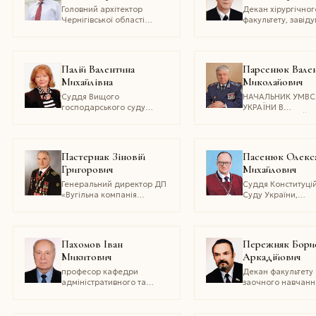
Головний архітектор
Декан хірургічног
Чернігівської області
факультету, завід
(1986-2011), доцент
кафедри хірургії т
кафедри промислового і
судинної хірургії
цивільного будівництва
Національної мед
Чернігівського
академії
Палій Валентина
Парсенюк Вале
державного інституту
післядипломної ос
Михайлівна
Миколайович
економіки і управління
імені П.Л. Шупик
України, доктор
Суддя Вищого
НАЧАЛЬНИК УМВС
медичних наук,
господарського суду
УКРАЇНИ В
професор
України, кандидат
МИКОЛАЇВСЬКІЙ
юридичних наук
ОБЛАСТІ, ГЕНЕРАЛ
МАЙОР МІЛІЦІЇ
Пастернак Зіновій
Пасенюк Олекс
Григорович
Михайлович
Генеральний директор ДП
Суддя Конституці
«Вугільна компанія
Суду України,
«Краснолиманська»
кандидат юридич
(1995–2009)
наук
Пахомов Іван
Пережняк Бори
Микитович
Аркадійович
професор кафедри
Декан факультету
адміністративного та
заочного навчанн
фінансового права
Національного
національного
університету «Од
університету «одеська
юридична академі