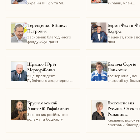
генерал-майор
України III, IV, V та VII
України, член
козацтва
скликань, співголова
правління Українс
Комітету парламентського
союзу промисловц
співробітництва з
підприємців, засн
Європейським Союзом,
торгово-виробнич
Терещенко Мішель
Барон Фальц-Ф
президент Фонду Петра
комплексу «Півде
Петрович
Едуард
Порошенка
Засновник благодійного
Меценат, громадс
фонду «Фундація
діяч
спадщини терещенків»
Шрамко Юрій
Балтача Сергій
Меркурійович
Павлович
Віце-президент
Тренер юнацької
Публічного акціонерного
академії футболь
товариства «Східно-
клубу «Чарльтон
український банк «Грант»
Атлетик» (Англія),
заслужений майс
спорту міжнародн
Брусиловський
Вжесневська
класу
Анатолій Рафаїлович
Руслана-Олекса
Романівна
Засновник російського
колажу та боді-арту
Керівник, волонте
програми благоді
організації «Help 
Help The Children
Канадського фон