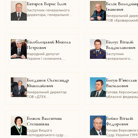
Батирєв Борис Ілліч
Бєлік Володими
Іванович
Заступник генерального
директора, генерального
Генеральний дире
конструктора з
ТОВ «Броварськи
випробувань систем
домобудівний ком
управління об’єктів
«Меркурій»
ракетно-космічної техніки
України науково-
Білоблоцький Микола
Білоус Віталій
виробничого
Петрович
Владиславович
підприємства «Хартрон-
Аркос»
Народний депутат
Заступник
України І скликання,
генерального
надзвичайний і
прокурора Україн
повноважний посол
Державний радн
україни, член президії
юстиції 2 класу,
політради партії регіонів,
кандидат юридич
Богданов Олександр
Богун В’ячеслав
голова центральної комісії
наук
Миколайович
Васильович
партії регіонів
Генеральний директор
Голова Херсонсько
ТОВ «ДТЕК
обласної федерац
«Ровенькиантрацит», ТОВ
футболу
«ДТЕК
«свердловантрацит»
Божок Валентина
Бойко Віталій
Степанівна
Федорович
Суддя Вищого
Голова Верховног
господарського суду
Суду України (19