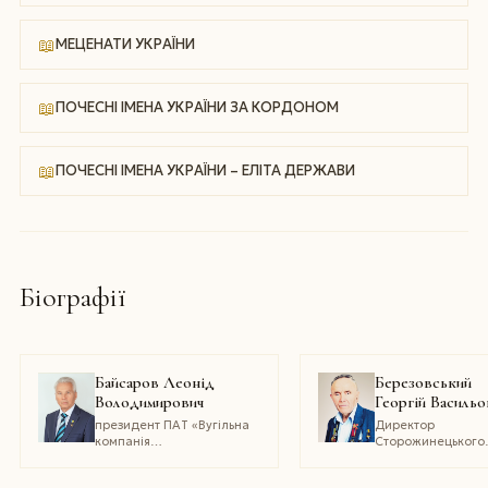
📖
МЕЦЕНАТИ УКРАЇНИ
📖
ПОЧЕСНІ ІМЕНА УКРАЇНИ ЗА КОРДОНОМ
📖
ПОЧЕСНІ ІМЕНА УКРАЇНИ – ЕЛІТА ДЕРЖАВИ
Біографії
Байсаров Леонід
Березовський
Володимирович
Георгій Васильо
президент ПАТ «Вугільна
Директор
компанія
Сторожинецького
«Шахтоуправління
сільськогосподар
«Покровське», кандидат
кооперативу «Кол