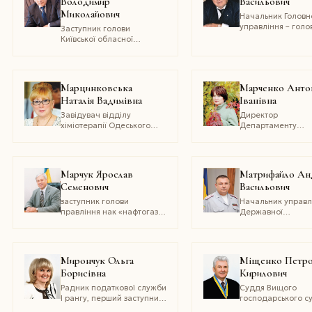
Володимир
Васильович
Миколайович
Начальник Головн
управління – голо
Заступник голови
державний інспек
Київської обласної
ветеринарної
державної адміністрації
медицини в Луган
області
Марцинковська
Марченко Анто
Наталія Вадимівна
Іванівна
Завідувач відділу
Директор
хіміотерапії Одеського
Департаменту
обласного онкологічного
співробітництва з
диспансеру
питань транзиту і
постачання
природного газу 
Марчук Ярослав
Матрифайло Ан
«Нафтогаз України
Семенович
Васильович
кандидат технічн
наук
заступник голови
Начальник управл
правління нак «нафтогаз»
Державної
(2009-2010), директор ДК
автомобільної інсп
«Укртрансгаз» (2006-
УМВС України в
2009), дійсний член
Тернопільській обл
Нафтогазової академії та
полковник міліції
Мирончук Ольга
Міщенко Петр
Інженерної академії
Борисівна
Кирилович
України
Радник податкової служби
Суддя Вищого
І рангу, перший заступник
господарського с
начальника Державної
України, доктор