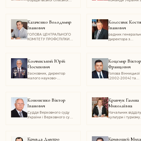
ради
плавання
Казаченко Володимир
Колесник Кост
Іванович
Іванович
ГОЛОВА ЦЕНТРАЛЬНОГО
радник генеральн
КОМІТЕТУ ПРОФСПІЛКИ
директора з
МЕТАЛУРГІВ І ГІРНИКІВ
виробництва ПАТ
УКРАЇНИ
«ЧеЗаРа»
Колчинський Юрій
Коцемир Вікто
Йосипович
Францович
Засновник, директор
Голова Вінницької
малого науково-
(2002-2004) та
виробничого приватного
Хмельницької (20
підприємства
2005) обласних
«Світлофор», шеф-
державних
редактор, викладач-
адміністрацій, До
Кононенко Віктор
Кравчук Галина
методист вищої категорії
технічних наук
Іванович
Миколаївна
Суддя Верховного суду
Начальник відділ
України і Верховного суду
культури і туризму
СРСР у відставці, арбітр
Погребищенської
міжнародного
районної державн
комерційного
адміністрації
арбітражного суду при
Кривда Дмитро
Кривошей Миха
Торгово-промисловій