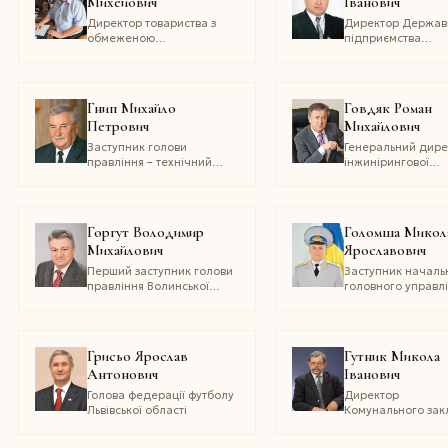
Михейович
Іванович
техніки
Директор товариства з
Директор Держав
обмеженою
підприємства
відповідальністю
«Димерське лісов
«Світанок Плюс»
господарство»
Гнип Михайло
Говдяк Роман
Петрович
Михайлович
Заступник голови
Генеральний дире
правління – технічний
інжинірингової
директор ПАТ «Укрнафта»,
компанії
академік Української
«Машекспорт», до
нафтогазової академії
технічних наук,
професор, академ
Горгут Володимир
Голомша Микол
Української
Михайлович
Ярославович
нафтогазової акад
Перший заступник голови
Заступник началь
правління Волинської
головного управл
обласної спілки
нагляду за
споживчих товариств
додержанням зако
воєнній сфері –
начальник управл
Грисьо Ярослав
Гутник Микола
правозахисної і
Антонович
Іванович
представницької
діяльності генера
Голова федерації футболу
Директор
прокуратури Украї
Львівської області
Комунального зак
Державний радн
«Білоцерківський
юстиції ІІ класу
гуманітарно-