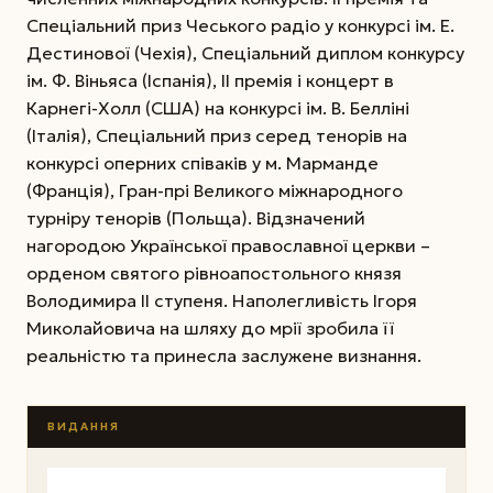
Спеціальний приз Чеського радіо у конкурсі ім. Е.
Дестинової (Чехія), Спеціальний диплом конкурсу
ім. Ф. Віньяса (Іспанія), ІІ премія і концерт в
Карнегі-Холл (США) на конкурсі ім. В. Белліні
(Італія), Спеціальний приз серед тенорів на
конкурсі оперних співаків у м. Марманде
(Франція), Гран-прі Великого міжнародного
турніру тенорів (Польща). Відзначений
нагородою Української православної церкви –
орденом святого рівноапостольного князя
Володимира ІІ ступеня. Наполегливість Ігоря
Миколайовича на шляху до мрії зробила її
реальністю та принесла заслужене визнання.
ВИДАННЯ