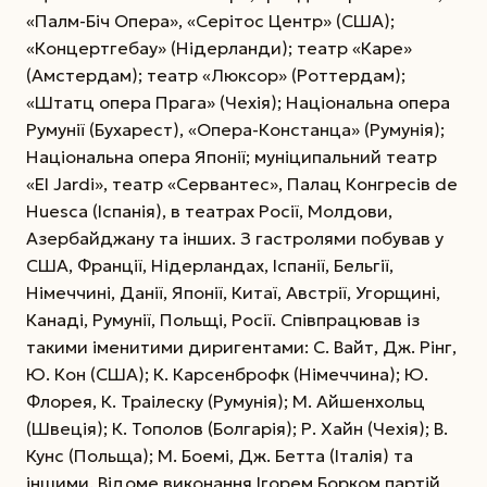
«Палм-Біч Опера», «Серітос Центр» (США);
«Концертгебау» (Нідерланди); театр «Каре»
(Амстердам); театр «Люксор» (Роттердам);
«Штатц опера Прага» (Чехія); Національна опера
Румунії (Бухарест), «Опера-Констанца» (Румунія);
Національна опера Японії; муніципальний театр
«El Jardi», театр «Сервантес», Палац Конгресів dе
Huesca (Іспанія), в театрах Росії, Молдови,
Азербайджану та інших. З гастролями побував у
США, Франції, Нідерландах, Іспанії, Бельгії,
Німеччині, Данії, Японії, Китаї, Австрії, Угорщині,
Канаді, Румунії, Польщі, Росії. Співпрацював із
такими іменитими диригентами: С. Вайт, Дж. Рінг,
Ю. Кон (США); К. Карсенброфк (Німеччина); Ю.
Флорея, К. Траілеску (Румунія); М. Айшенхольц
(Швеція); К. Тополов (Болгарія); Р. Хайн (Чехія); В.
Кунс (Польща); М. Боемі, Дж. Бетта (Італія) та
іншими. Відоме виконання Ігорем Борком партій