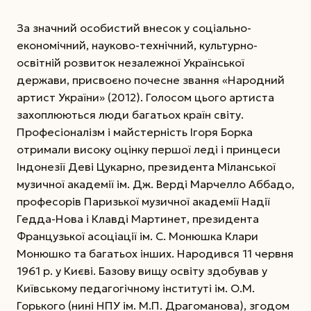
За значний особистий внесок у соціально-
економічний, науково-технічний, культурно-
освітній розвиток незалежної Української
держави, присвоєно почесне звання «Народний
артист України» (2012). Голосом цього артиста
захоплюються люди багатьох країн світу.
Професіоналізм і майстерність Ігоря Борка
отримали високу оцінку першої леді і принцеси
Індонезії Деві Цукарно, президента Міланської
музичної академії ім. Дж. Верді Марчелло Аббадо,
професорів Паризької музичної академії Надії
Гедда-Нова і Клавді Мартинет, президента
Французької асоціації ім. С. Монюшка Клари
Монюшко та багатьох інших. Народився 11 червня
1961 р. у Києві. Базову вищу освіту здобував у
Київському педагогічному інституті ім. О.М.
Горького (нині НПУ ім. М.П. Драгоманова), згодом