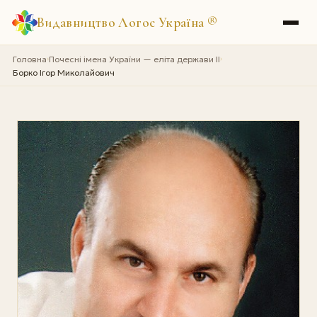
Видавництво Логос Україна
®
Головна
Почесні імена України — еліта держави II
›
›
Борко Ігор Миколайович