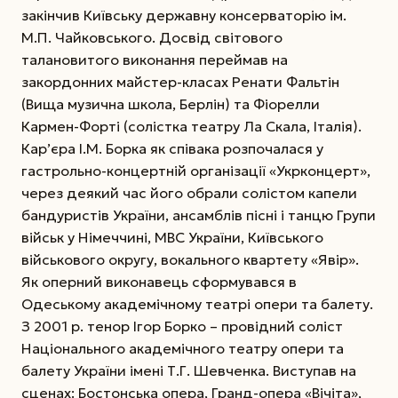
закінчив Київську державну консерваторію ім.
М.П. Чайковського. Досвід світового
талановитого виконання переймав на
закордонних майстер-класах Ренати Фальтін
(Вища музична школа, Берлін) та Фіорелли
Кармен-Форті (солістка театру Ла Скала, Італія).
Кар’єра І.М. Борка як співака розпочалася у
гастрольно-концертній організації «Укрконцерт»,
через деякий час його обрали солістом капели
бандуристів України, ансамблів пісні і танцю Групи
військ у Німеччині, МВС України, Київського
військового округу, вокального квартету «Явір».
Як оперний виконавець сформувався в
Одеському академічному театрі опери та балету.
З 2001 р. тенор Ігор Борко – провідний соліст
Національного академічного театру опери та
балету України імені Т.Г. Шевченка. Виступав на
сценах: Бостонська опера, Гранд-опера «Вічіта»,