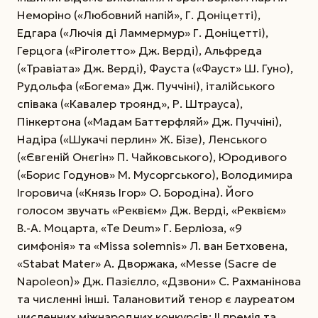
Неморіно («Любовний напій», Г. Доніцетті),
Едгара («Лючія ді Ламмермур» Г. Доніцетті),
Герцога («Ріголетто» Дж. Верді), Альфреда
(«Травіата» Дж. Верді), Фауста («Фауст» Ш. Гуно),
Рудольфа («Богема» Дж. Пуччіні), італійського
співака («Кавалер троянд», Р. Штрауса),
Пінкертона («Мадам Баттерфляй» Дж. Пуччіні),
Надіра («Шукачі перлин» Ж. Бізе), Ленського
(«Євгеній Онєгін» П. Чайковського), Юродивого
(«Борис Годунов» М. Мусоргського), Володимира
Ігоровича («Князь Ігор» О. Бородіна). Його
голосом звучать «Реквієм» Дж. Верді, «Реквієм»
В.-А. Моцарта, «Те Deum» Г. Берліоза, «9
симфонія» та «Missa solemnis» Л. ван Бетховена,
«Stabat Mater» А. Дворжака, «Messe (Sacre de
Napoleon)» Дж. Пазієлло, «Дзвони» С. Рахманінова
та численні інші. Талановитий тенор є лауреатом
численних міжнародних конкурсів: ІІ премія та