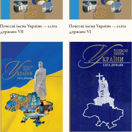
Почесні імена України — еліта
Почесні імена України — еліта
держави VII
держави VI