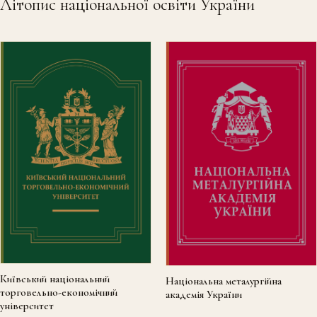
Літопис національної освіти України
Київський національний
Національна металургійна
торговельно-економічний
академія України
університет