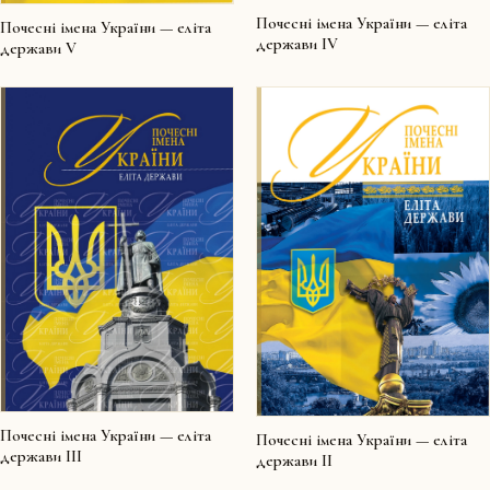
Почесні імена України — еліта
Почесні імена України — еліта
держави IV
держави V
Почесні імена України — еліта
Почесні імена України — еліта
держави III
держави II