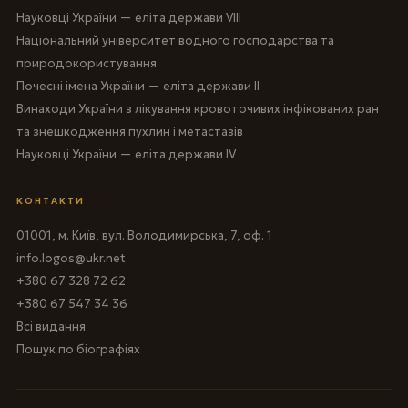
Науковці України — еліта держави VIII
Національний університет водного господарства та
природокористування
Почесні імена України — еліта держави II
Винаходи України з лікування кровоточивих інфікованих ран
та знешкодження пухлин і метастазів
Науковці України — еліта держави IV
КОНТАКТИ
01001, м. Київ, вул. Володимирська, 7, оф. 1
info.logos@ukr.net
+380 67 328 72 62
+380 67 547 34 36
Всі видання
Пошук по біографіях