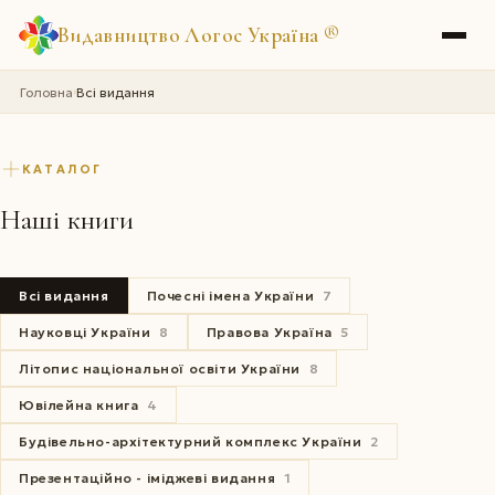
Видавництво Логос Україна
®
Головна
Всі видання
›
КАТАЛОГ
Наші книги
Всі видання
Почесні імена України
7
Науковці України
8
Правова Україна
5
Літопис національної освіти України
8
Ювілейна книга
4
Будівельно-архітектурний комплекс України
2
Презентаційно - іміджеві видання
1