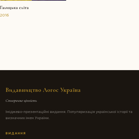
Галицька еліта
2016
Видавництво Логос Україна
Створюємо цінність
Іміджево-презентаційні видання. Популяризація української історії та
визначних імен України.
ВИДАННЯ