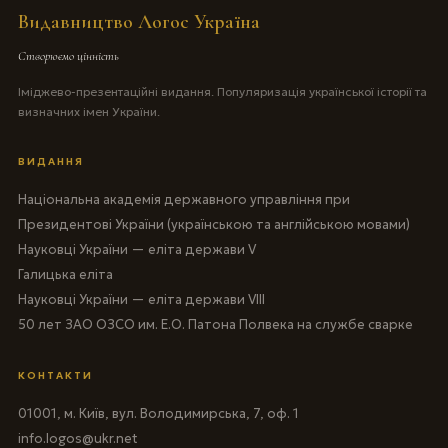
Видавництво Логос Україна
Створюємо цінність
Іміджево-презентаційні видання. Популяризація української історії та
визначних імен України.
ВИДАННЯ
Національна академія державного управління при
Президентові України (українською та англійською мовами)
Науковці України — еліта держави V
Галицька еліта
Науковці України — еліта держави VIII
50 лет ЗАО ОЗСО им. Е.О. Патона Полвека на службе сварке
КОНТАКТИ
01001, м. Київ, вул. Володимирська, 7, оф. 1
info.logos@ukr.net