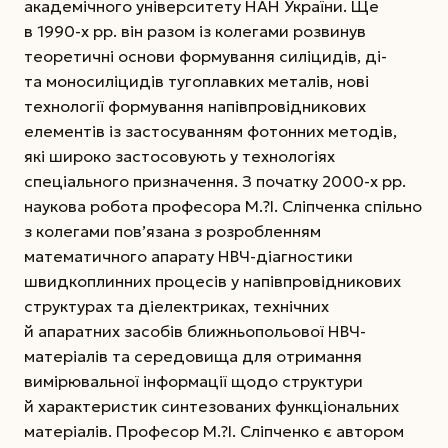
академічного університету НАН України. Ще
в 1990-х рр. він разом із колегами розвинув
теоретичні основи формування силіцидів, ді-
та моносиліцидів тугоплавких металів, нові
технології формування напівпровідникових
елементів із застосуванням фотонних методів,
які широко застосовують у технологіях
спеціального призначення. З початку 2000-х рр.
наукова робота професора М.?І. Сліпченка спільно
з колегами пов’язана з розробленням
математичного апарату НВЧ-діагностики
швидкоплинних процесів у напівпровідникових
структурах та діелектриках, технічних
й апаратних засобів ближньопольової НВЧ-
матеріалів та середовища для отримання
вимірювальної інформації щодо структури
й характеристик синтезованих функціональних
матеріалів. Професор М.?І. Сліпченко є автором