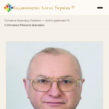
Видавництво Логос Україна
®
Головна
Науковці України — еліта держави VI
›
›
Сліпченко Микола Іванович