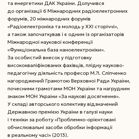
та енергетики ДАК України. Долучився
до організації 6 Міжнародних радіоелектронних
форумів, 20 міжнародних форумів
«Радіоелектроніка та молодь у ХХІ сторіччі»,
а також започаткував і є одним із організаторів
Міжнародної наукової конференції
«Функціональна база наноелектроніки».
За особистий внесок у підготовку
висококваліфікованих фахівців, плідну науково-
педагогічну діяльність професор М.?І. Сліпченко
нагороджений Грамотою Верховної Ради України,
почесними грамотами МОН Украї­ни та нагрудним
знаком МОН України «За наукові досягнення».
У складі авторського колективу відзначений
Державною премією України в галузі науки
і техніки за роботу «Проблемно-орієнтовані
обчислювальні засоби обробки інформації
в реальному часі» (2013).