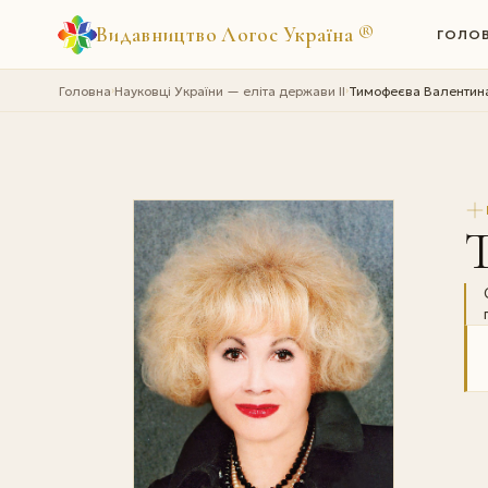
Видавництво Логос Україна
®
ГОЛО
Головна
Науковці України — еліта держави II
Тимофеєва Валентина
›
›