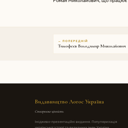
Роман Миколайович, що працює
← ПОПЕРЕДНІЙ
Тимофеєв Володимир Миколайович
Видавництво Логос Україна
Створюємо цінність
Іміджево-презентаційні видання. Популяризація
української історії та визначних імен України.