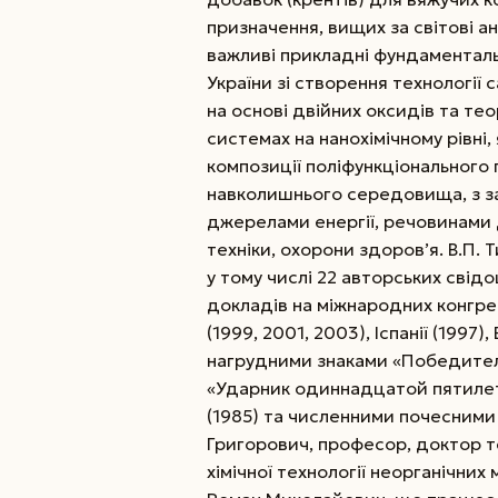
призначення, вищих за світові а
важливі прикладні фундаментал
України зі створення технології
на основі двійних оксидів та те
системах на нанохімічному рівні
композиції поліфункціонального 
навколишнього середовища, з з
джерелами енергії, речовинами д
техніки, охорони здоров’я. В.П.
у тому числі 22 авторських свідо
докладів на міжнародних конгреса
(1999, 2001, 2003), Іспанії (1997)
нагрудними знаками «Победител
«Ударник одиннадцатой пятилет
(1985) та численними почесними
Григорович, професор, доктор тех
хімічної технології неорганічних