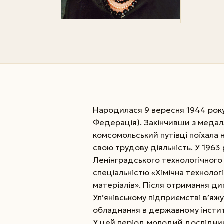
Народилася 9 вересня 1944 року в
Федерація). Закінчивши з медал
комсомольський путівці поїхала 
свою трудову діяльність. У 1963
Ленінградського технологічного 
спеціальністю «Хімічна технологі
матеріалів». Після отримання д
Ул’янівському підприємстві в’яжу
обладнання в державному інститу
У цей період молодий дослідник 