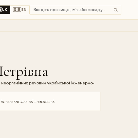

🇬🇧
UK
EN
Петрівна
й неорганічних речовин української інженерно-
інтелектуальної власності.