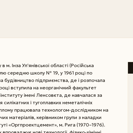
 м. Інза Ул’янівської області (Російська
лю середню школу № 19, у 1961 році по
на будівництво підприємства, де і розпочала
 році вступила на неорганічний факультет
інституту імені Ленсовєта, де навчалася за
я силікатних і тугоплавких неметалічніх
ип­лому працювала технологом-дослідником на
чих матеріалів, керівником групи з наладки
ті «Оргпроектцемент», м. Рига (1970–1976).
впроваджує нові технології, фізико-хімічні