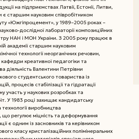
кції на підприємствах Латвії, Естонії, Литви,
ки є старшим науковим співробітником
уту «Южгіп­роцемент», у 1989–2005 роках –
 науково-дослідної лабора­торії композиційних
нтру НАН і МОН України. З 2005 ро­ку працює в
­ній академії старшим науковим
хімічної технології неорганічних речовин,
афед­ри креативної педагогіки та
ова діяльність Валентини Петрівни
укового студентського товариства із
й, процесів стабілізації та гідратації
ну участь у наукових розробках та
т. У 1983 році захищає кандидатську
 технології виробництва
, що регулює міцність та деформування
ції є одним із засновників та керівником
вого класу кристалізаційних полімінеральних
омпозиційних матеріалів спеціального