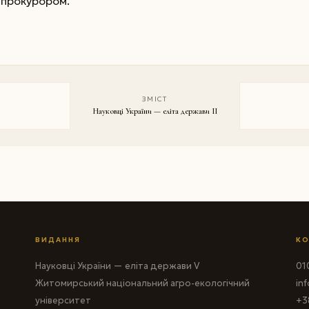
 прокурором.
ЗМІСТ
Науковці України — еліта держави II
ВИДАННЯ
КО
Науковці України — еліта держави V
010
Житомирський національний агро-екологічний
in
університет
+3