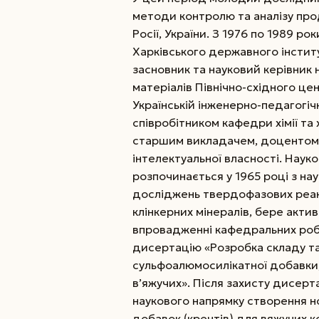
методи контролю та аналізу проду
Росії, України.
З 1976 по 1989 ро
Харківського державного інстит
засновник та ­науковий керівник
матеріалів Північно-східного це
Українській інженерно-педагогіч
співробітником кафедри хімії та 
старшим викладачем, доцентом к
інтелектуальної власності. Наук
розпочинається у 1965 році з на
досліджень твердофазових реакці
клінкерних мінералів, бере актив
впровадженні кафедральних робі
дисертацію «Розробка складу та
сульфоалюмосилікатної добавки
в’яжучих». Після захисту дисерта
наукового напрямку створення но
добавок (крентів) для вяжучих к