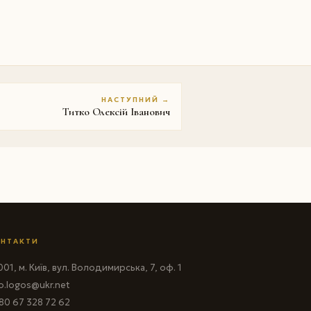
НАСТУПНИЙ →
Титко Олексій Іванович
НТАКТИ
01, м. Київ, вул. Володимирська, 7, оф. 1
fo.logos@ukr.net
80 67 328 72 62