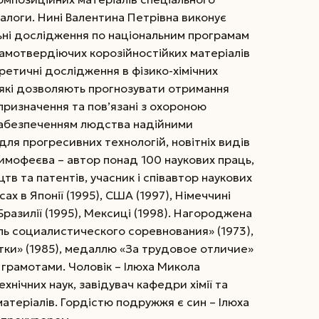
налоги. Нині Валентина Петрівна виконує
ьні дослідження по національним програмам
 самотвердіючих корозійностійких матеріалів
оретичні дослідження в фізико-хімічних
, які дозволяють прогнозувати отримання
призначення та пов’язані з охороною
абезпеченням людства надійними
ля прогресивних технологій, новітніх видів
 Тимофеєва – автор понад 100 наукових праць,
цтв та патентів, учасник і співавтор наукових
х в Японії (1995), США (1997), Німеччині
, Бразилії (1995), Мексиці (1998). Нагороджена
ь социалистического соревнования» (1973),
ки» (1985), медаллю «За трудовое отличие»
 грамотами. Чоловік – Ілюха Микола
нічних наук, завідувач кафед­ри хімії та
 матеріалів. Гордістю подружжя є син – Ілюха