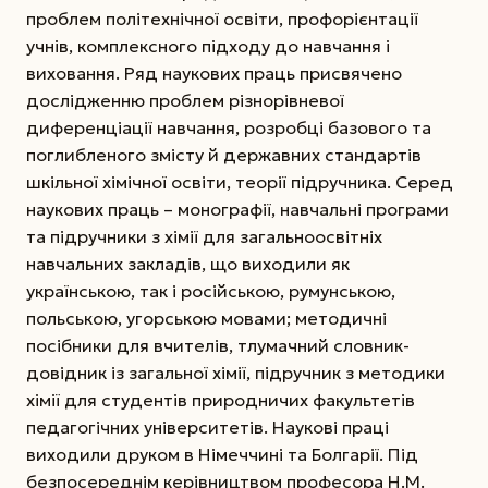
проблем політехнічної освіти, профорієнтації
учнів, комплексного підходу до навчання і
виховання. Ряд наукових праць присвячено
дослідженню проблем різнорівневої
диференціації навчання, розробці базового та
поглибленого змісту й державних стандартів
шкільної хімічної освіти, теорії підручника. Серед
наукових праць – монографії, нав­чальні програми
та підручники з хімії для загальноосвітніх
навчальних закладів, що виходили як
українською, так і російською, румунською,
польською, угорською мовами; методичні
посібники для вчителів, тлумачний словник-
довідник із загальної хімії, підручник з методики
хімії для студентів природничих факультетів
педагогічних університетів. Наукові праці
виходили друком в Німеччині та Болгарії. Під
безпосереднім керівництвом професора Н.М.