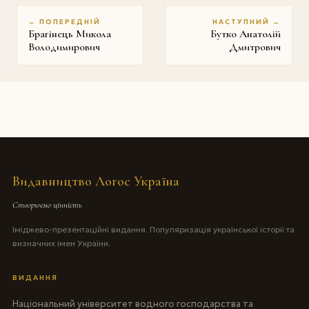
← ПОПЕРЕДНІЙ
НАСТУПНИЙ →
Брагінець Микола
Бутко Анатолій
Володимирович
Дмитрович
Видавництво Логос Україна
Створюємо цінність
Іміджево-презентаційні видання. Популяризація української історії та
визначних імен України.
ВИДАННЯ
Національний університет водного господарства та