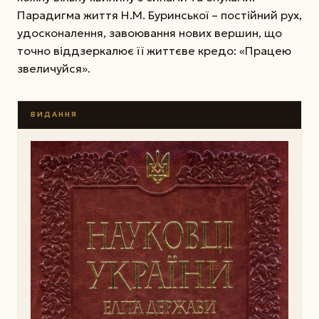
Парадигма життя Н.М. Буринської – пос­тійний рух,
удосконалення, завоювання нових вершин, що
точно віддзеркалює її життєве кредо: «Працею
звеличуйся».
ВИДАННЯ