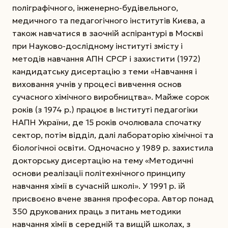
поліграфічного, інженерно-будівельного,
медичного та педа­гогічного інститутів Києва,
а
також нав­чатися в заочній аспірантурі в Москві
при Науково-дослідному інституті змісту і
методів навчання АПН СРСР і захистити (1972)
кандидатську дисертацію з теми «Навчання і
виховання учнів у процесі вивчення основ
сучасного хімічного виробництва». Майже сорок
років (з 1974 р.) працює в Інституті педагогіки
НАПН України, де 15 років очолювала спочатку
сектор, потім відділ, далі лабораторію хімічної та
біологічної освіти. Одночасно у 1989 р. захистила
докторську дисертацію на тему «Методичні
основи реалізації політехнічного принципу
навчання хімії в сучасній школі». У 1991 р. їй
присвоєно вчене звання професора. Автор понад
350 друкованих праць з питань методики
навчання хімії в середній та вищій школах, з