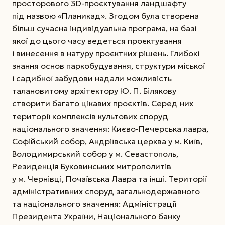
просторового 3D-проєктування ландшафту
під назвою «Планикад». Згодом була створена
більш сучасна індивідуальна програма, на базі
якої до цього часу ведеться проєктування
і винесення в натуру проєктних рішень. Глибокі
знання основ паркобудування, структури міської
і садибної забудови надали можливість
талановитому архітектору Ю. П. Білякову
створити багато цікавих проєктів. Серед них
території комплексів культових споруд
національного значення: Києво-Печерська лавра,
Софійський собор, Андріївська церква у м. Київ,
Володимирський собор у м. Севастополь,
Резиденція Буковинських митрополитів
у м. Чернівці, Почаївська Лавра та інші. Території
адміністративних споруд загальнодержавного
та національного значення: Адміністрації
Президента України, Національного банку