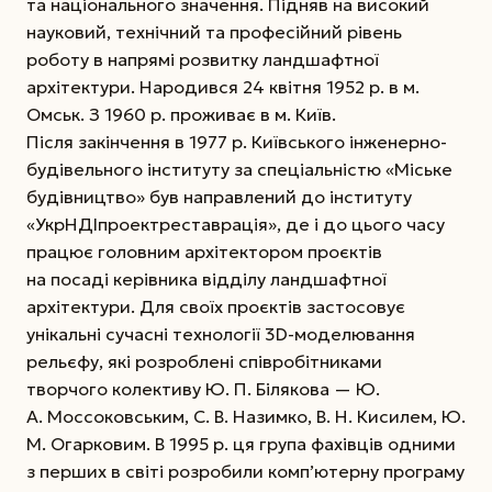
та національного значення. Підняв на високий
науковий, технічний та професійний рівень
роботу в напрямі розвитку ландшафтної
архітектури. Народився 24 квітня 1952 р. в м.
Омськ. З 1960 р. проживає в м. Київ.
Після закінчення в 1977 р. Київського інженерно-
будівельного інституту за спеціальністю «Міське
будівництво» був направлений до інституту
«УкрНДІпроектреставрація», де і до цього часу
працює головним архітектором проєктів
на посаді керівника
відділу ландшафтної
архітектури. Для своїх проєктів застосовує
унікальні сучасні технології 3D-моделювання
рельєфу, які розроблені співробітниками
творчого колективу Ю. П. Білякова — Ю.
А. Моссоковським, С. В. Назимко, В. Н. Кисилем, Ю.
М. Огарковим. В 1995 р. ця група фахівців одними
з перших в світі розробили комп’ютерну програму