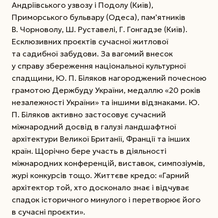
Андріївського узвозу і Подолу (Київ),
Приморського бульвару (Одеса), пам’ятників
В. Чорноволу, Ш. ­Руставелі, Г. Гонгадзе (Київ).
Есклюзивних проєктів сучасної житлової
та садибної забудови. За вагомий внесок
у справу збереження національної культурної
спадщини, Ю. П. Біляков нагороджений почесною
грамотою Держбуду України, медаллю «20 років
незалежності України» та іншими відзнаками. Ю.
П. Біляков активно застосовує сучасний
міжнародний досвід в галузі ландшафтної
архітектури Великої Британії, Франції та інших
країн. Щорічно бере участь в діяльності
міжнародних конференцій, виставок, симпозіумів,
журі конкурсів тощо. Життєве кредо: «Гарний
архітектор той, хто досконало знає і відчуває
спадок історичного минулого і перетворює його
в сучасні проєкти».