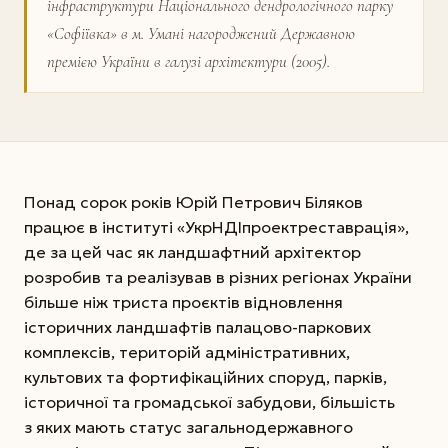
інфраструктури Національного дендрологічного парку
«Софіївка» в м. Умані нагороджений Державною
премією України в галузі архітектури (2005).
Понад сорок років Юрій Петрович Біляков
працює в інституті «УкрНДІпроектреставрація»,
де за цей час як ландшафтний архітектор
розробив та реалізував в різних регіонах України
більше ніж триста проєктів відновлення
історичних ландшафтів палацово-паркових
комплексів, територій адміністративних,
культових та фортифікаційних споруд, парків,
історичної та громадської забудови, більшість
з яких мають статус загальнодержавного