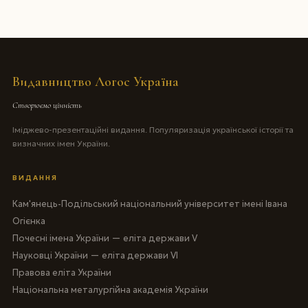
Видавництво Логос Україна
Створюємо цінність
Іміджево-презентаційні видання. Популяризація української історії та
визначних імен України.
ВИДАННЯ
Кам'янець-Подільський національний університет імені Івана
Огієнка
Почесні імена України — еліта держави V
Науковці України — еліта держави VI
Правова еліта України
Національна металургійна академія України