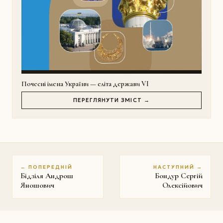
Почесні імена України — еліта держави VI
ПЕРЕГЛЯНУТИ ЗМІСТ →
← ПОПЕРЕДНІЙ
НАСТУПНИЙ →
Бідзіля Андрош
Бондур Сергій
Яношович
Олексійович