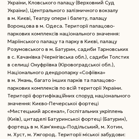
України, Кловського палацу (Верховний Суд
України), Центрального залізничного вокзалу
в м. Києві, Теат­ру опери і балету, палацу
Воронцова в м. Одеса. Території палацово-
паркових комплексів національного значення:
Маріїнського палацу та парку в Києві, палацу
Розумовського в м. Батурин, садиби Тарнов­ських
в с. Качанівка (Чернігівська обл.), садиби Толстих
в селищі Онуфріївка (Кіровоградської обл.),
Національного дендропарку «Софіївка»
в м. Умань, багато інших парків та палацово-
паркових комплексів по всій території України.
Території фортифікаційних споруд національного
значення: Києво-Печерської фортеці
«Мистецький арсенал», Госпі­тальних укріплень
(Київ), цитаделі Батуринської фортеці (Батурин),
фортець в м. Кам’янець-Подільський, м. Хотин,
м. Хуст, м. Ужгород. Території міської забудови: