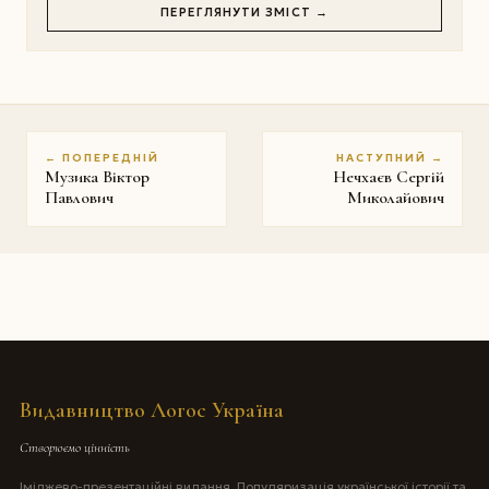
ПЕРЕГЛЯНУТИ ЗМІСТ →
← ПОПЕРЕДНІЙ
НАСТУПНИЙ →
Музика Віктор
Нечхаєв Сергій
Павлович
Миколайович
Видавництво Логос Україна
Створюємо цінність
Іміджево-презентаційні видання. Популяризація української історії та