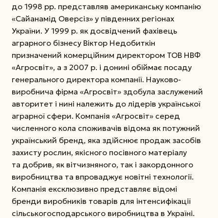
до 1998 рр. представляв американську компанію
«Сайанамід Оверсіз» у південних регіонах
України. У 1999 р. як досвідчений фахівець
аграрного бізнесу Віктор Недобиткін
призначений комерційним директором ТОВ НВФ
«Агросвіт», а з 2007 р. і донині обіймає посаду
генерального директора компанії. Науково-
виробнича фірма «Агросвіт» здобула заслужений
авторитет і нині належить до лідерів української
аграрної сфери. Компанія «Агросвіт» серед
численного кола споживачів відома як потужний
україн­ський бренд, яка здійснює продаж засобів
захисту рослин, якісного посівного матеріалу
та добрив, як вітчизняного, так і закордонного
виробництва та впроваджує новітні технології.
Компанія ексклюзивно представляє відомі
бренди виробників товарів для інтенсифікації
сільськогосподарського виробництва в Україні.