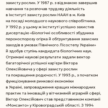
захисту рослин. У 1987 р. з відзнакою завершив
навчання та розпочав трудову діяльність
в Інституті захисту рослин НААН в м. Київ
на посаді молодшого наукового співробітника.
У 1992 р. у цьому ж інституті успішно захистив
дисертацію «Біологічні особливості збудника
пероноспорозу огірка й обґрунтування захисних
заходів в умовах Північного Лісостепу України»
й здобув ступінь кандидата біологічних наук.
Отримані наукові результати задали вектор
багаторічної успішної кар’єри Віктора
Олексійовича у сфері захисту рослин
та покращення родючості. У 1993 р., з початком
функціонування ринкової економіки
в Україні, запровадження кращих міжнародних
практик та інновацій у вітчизняній аграрній сфері,
Віктор Олексійович став представником компанії
«Монсанто» у Кіровоградській області. З 1994