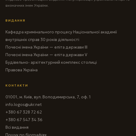
визначних імен України.
ВИДАННЯ
Кафедра кримінального процесу Національної академії
внутрішніх справ 30 років діяльності
Почесні імена України — еліта держави III
Почесні імена України — еліта держави V
Будівельно- архітектурний комплекс столиці
Правова Україна
КОНТАКТИ
01001, м. Київ, вул. Володимирська, 7, оф. 1
info.logos@ukr.net
+380 67 328 72 62
+380 67 547 34 36
Всі видання
Пошук по біографіях