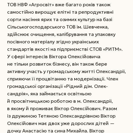
ТОВ НВФ «Агросвіт» вже багато років також
самостійно вирощує елітні та репродуктивні
сорти насіння ярих та озимих культур на базі
Сільськогосподарського ТОВ ім. Шевченка,
здійснює очищення, калібрування та упаковку
посівного матеріалу згідно україн­ських
стандартів якості на підприємстві СТОВ «РИТМ».
У сфері інтересів Віктора Олексійовича
не тільки розвиток бізнесу, він також бере
активну участь у громадському житті Олександрії,
сприяючи її процвітанню та модернізації. Член
громадської організації «Рідний дім. Олек­
сандрія», яка займається освітньою
й просвітницькою роботою в м. Олександрії,
в якому й проживає Віктор Олексійович. Разом
із дружиною Тетяною Олександрівною Віктор
Олексійович має двох уже дорослих дітей —
дочку Анастасію та сина Михайла. Віктор