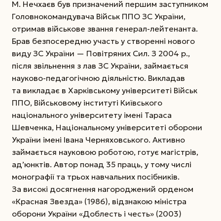
М. Нечхаєв був призначений першим заступником
Головнокомандувача Військ ППО ЗС України,
отримав військове звання генерал-лейтенанта.
Брав безпосередню участь у створенні нового
виду ЗС України — Повітряних Сил. З 2004 р.,
після звільнення з лав ЗС України, займається
науково-педагогічною діяльністю. Викладав
та викладає в Харківському університеті Військ
ППО, Військовому інституті Київського
національного університету імені Тараса
Шевченка, Національному університеті оборони
України імені Івана Черняховського. Активно
займається науковою роботою, готує магістрів,
ад’юнктів. Автор понад 35 праць, у тому числі
монографії та трьох навчальних посібників.
За високі досягнення нагороджений орденом
«Красная Звезда» (1986), відзнакою міністра
оборони України «Доблесть і честь» (2003)