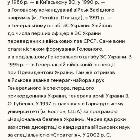
у 1986 р. — в Київському ВО, у 1990 р. —
в Головному командуванні військ Західного
напрямку (м. Лег­ніца, Польща), з 1991 р. —
в Генеральному штабі ЗС України. Увійшов
до числа перших офіцерів ЗС України
переведених з військових лав СРСР. Саме вони
стали кістяком формування Головного,
а в подальшому Генерального штабу ЗС України. 3
1995 р. — в Генеральній військовій інспекції
при Президентові України. Там же отримав
військове звання генерал-майора з рук
Генерального інспектора, першого
прикордонника України, генерала армії України В.
О. Губенка. У 1997 р. навчався в Гарвардському
університеті (м. Бостон, США) за програмою
«Національна безпека України». Через два роки
захистив дисертацію кандидата військових наук
за спеціальністю «Стратегія». У 2002 р. С.