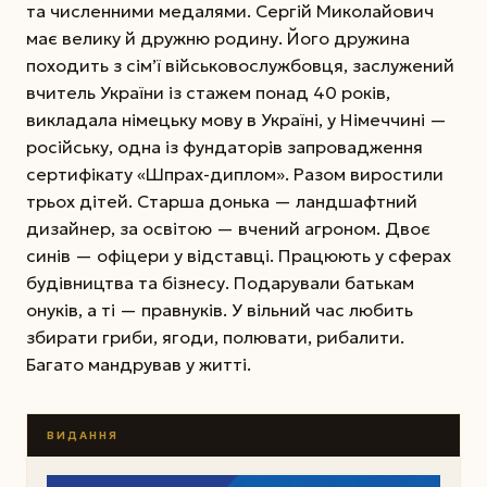
та численними медалями. Сергій Миколайович
має велику й дружню родину. Його дружина
походить з сім’ї військовослужбовця, заслужений
вчитель України із стажем понад 40 років,
викладала німецьку мову в Украї­ні, у Німеччині —
російську, одна із фундаторів запровадження
сертифікату «Шпрах-диплом». Разом виростили
трьох дітей. Старша донька — ландшафтний
дизайнер, за освітою — вчений агроном. Двоє
синів — офіцери у відставці. Працюють у сферах
будівництва та бізнесу. Подарували батькам
онуків, а ті — правнуків. У вільний час любить
збирати гриби, ягоди, полювати, рибалити.
Багато мандрував у житті.
ВИДАННЯ