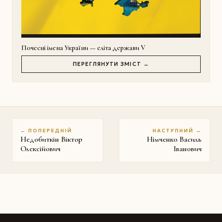
Почесні імена України — еліта держави V
ПЕРЕГЛЯНУТИ ЗМІСТ →
← ПОПЕРЕДНІЙ
НАСТУПНИЙ →
Недобиткін Віктор
Німченко Василь
Олексійович
Іванович