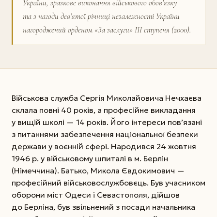
України, зразкове виконання військового обов’язку
та з нагоди дев’ятої річниці незалежності України
нагороджений орденом «За заслуги» ІІІ ступеня (2000).
Військова служба Сергія Миколайовича Нечхаєва
склала повні 40 років, а професійне викладання
у вищій школі — 14 років. Його інтереси пов’язані
з питаннями забезпечення національної безпеки
держави у воєнній сфері. Народився 24 жовтня
1946 р. у військовому шпиталі в м. Берлін
(Німеччина). Батько, Микола Євдокимович —
професійний військово­службовєць. Був учасником
оборони міст Одеси і Севастополя, дійшов
до Берліна, був звільнений з посади начальника