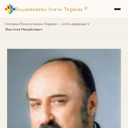
Видавництво Логос Україна
®
Головна
Почесні імена України — еліта держави V
›
›
Фик Ілля Михайлович