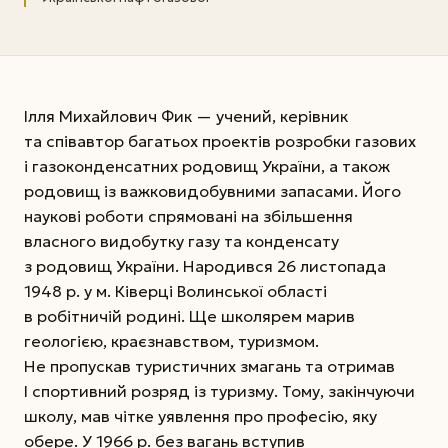
Ілля Михайлович Фик — учений, керівник
та співавтор багатьох проектів розробки газових
і газоконденсатних родовищ України, а також
родовищ із важковидобувними запасами. Його
наукові роботи спрямовані на збільшення
власного видобутку газу та конденсату
з родовищ України. Народився 26 листопада
1948 р. у м. Ківерці Волинської області
в робітничій родині. Ще школярем марив
геологією, краєзнавством, туризмом.
Не пропускав туристичних змагань та отримав
І спортивний розряд із туризму. Тому, закінчуючи
школу, мав чітке уявлення про професію, яку
обере. У 1966 р. без вагань вступив