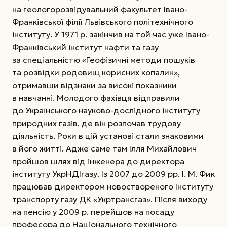
на геологорозвідувальний факультет Івано-
Франківської філії Львівського політехнічного
інституту. У 1971 р. закінчив на той час
уже Івано-
Франківський інститут нафти та газу
за спеціальністю «Геофізичні методи пошуків
та розвідки родовищ корисних копалин»,
отримавши відзнаки за високі показники
в навчанні. Молодого фахівця відправили
до Українсь­кого науково-дослідного інституту
природних газів, де він розпочав трудову
діяльність. Роки в цій установі стали знаковими
в його житті. Адже саме там Ілля Михайлович
пройшов шлях від інженера до директора
інституту ­УкрНДІгазу. Із 2007 до 2009 рр. І. М. Фик
працював директором новоствореного Інституту
транспорту газу ДК «Укртрансгаз». Після виходу
на пенсію у 2009 р. перейшов на посаду
професора до Національного технічного