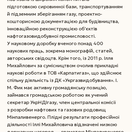
підготовкою сировинної бази, транспортуванням
й підземним зберіганням газу, проектно-
кошторисною документацією для будівництва,
інноваційною реконструкцією об’єктів
нафтогазовидобувної промисловості.
У науковому доробку вченого понад 400
наукових праць, зокрема монографій, статей,
авторських свідоцтв. Крім того, із 2011 р. Ілля
Михайлович за сумісництвом очолив прикладні
наукові роботи в ТОВ «Карпатигаз», що здійснює
спільну діяльність із ДК «Укргазвидобування». І.
М. Фик має активну громадянську позицію,
займався громадською роботою як учений
секретар УкрНДІгазу, член центральної комісії
з розробки нафтових та газових родовищ
Мінпаливенерго. Плідні результати професійної
діяльності Іллі Михайловича відзначені низкою
державних нагород — грамотою Мінпаливенерго,