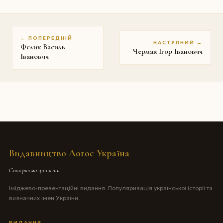
← ПОПЕРЕДНІЙ
НАСТУПНИЙ →
Фелик Василь
Чермак Ігор Іванович
Іванович
Видавництво Логос Україна
Створюємо цінність
Іміджево-презентаційні видання. Популяризація української історії та
визначних імен України.
ВИДАННЯ