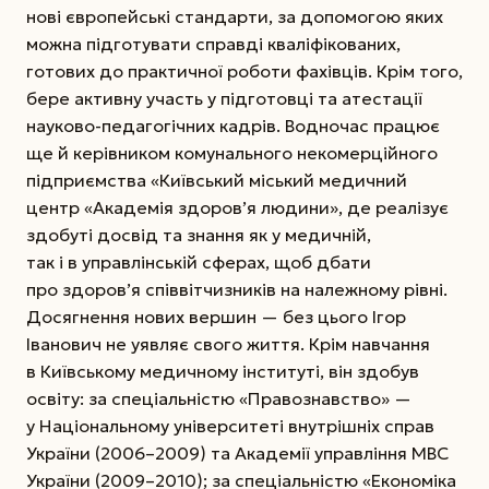
нові європейські стандарти, за допомогою яких
можна підготувати справді кваліфікованих,
готових до практичної робо­ти фахівців. Крім того,
бере активну участь у підготовці та атестації
науково-педагогічних кадрів. Водночас працює
ще й керівником комунального некомерційного
підприємства «Київський міський медичний
центр «Академія здоров’я людини», де реалізує
здобуті досвід та знання як у медичній,
так і в управлінській сферах, щоб дбати
про здоров’я співвітчизників на належному рівні.
Досягнення нових вершин — без цього Ігор
Іванович не уявляє свого життя. Крім навчання
в Київському медичному інституті, він здобув
освіту: за спеціальністю «Правознавство» —
у Національному університеті внутрішніх справ
України (2006–2009) та Академії управління МВС
України (2009–2010); за спеціальністю «Економіка