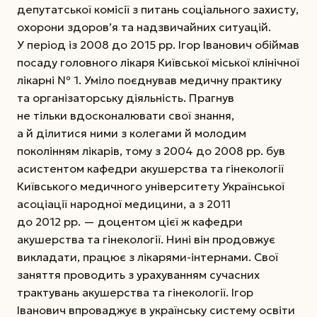
депутатської комісії з питань соціального захисту,
охорони здоров’я та надзвичайних ситуацій.
У період із 2008 до 2015 рр. Ігор Іванович обіймав
посаду головного лікаря Київської міської клінічної
лікарні № 1. Уміло поєднував медичну практику
та організаторську діяльність. Прагнув
не тільки вдосконалювати свої знання,
а й ділитися ними з колегами й молодим
поколінням лікарів, тому з 2004 до 2008 рр. був
асистентом кафедри акушерства та гінекології
Київського медичного університету Української
асоціації народної медицини, а з 2011
до 2012 рр. — доцентом цієї ж кафедри
акушерства та гінекології. Нині він продовжує
викладати, працює з лікарями-інтернами. Свої
заняття проводить з урахуванням сучасних
трактувань акушерства та гінекології. Ігор
Іванович впроваджує в українську систему освіти