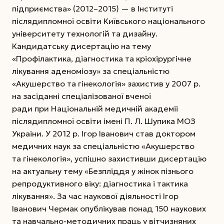
підприємства» (2012–2015) — в Інституті
післядипломної освіти Київського національного
університету технологій та ­дизайну.
Кандидатську дисертацію на тему
«Профілактика, діагностика та кріохірургічне
лікування аденоміозу» за спеціальністю
«Акушерство та гінекологія» захистив у 2007 р.
на засіданні спеціалізованої вченої
ради при Національній медичній академії
післядипломної освіти імені П. Л. Шупика МОЗ
України. У 2012 р. Ігор Іванович став доктором
медичних наук за спеціальністю «Акушерство
та гінекологія», успішно захистивши дисертацію
на актуальну тему «Безпліддя у жінок пізнього
репродуктивного віку: діагностика і тактика
лікування». За час наукової діяльності Ігор
Іванович Чермак опублікував понад 150 наукових
та навчально-методичних праць у вітчизняних