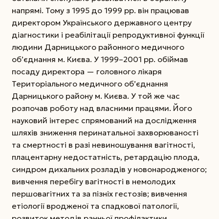
напрямі. Тому з 1995 до 1999 рр. він працював
директором Українського державного центру
діагностики і реабілітації репродуктивної функції
людини Дарницького районного медичного
об’єднання м. Києва. У 1999–2001 рр. обіймав
посаду директора — головного лікаря
Територіального медичного об’єднання
Дарницького району м. Києва. У той же час
розпочав роботу над власними працями. Його
науковий інтерес спрямований на дослідження
шляхів зниження перинатальної захворюваності
та смертності в разі невиношування вагітності,
плацентарну недостатність, ретардацію плода,
синдром дихальних розладів у новонародженого;
вивчення перебігу вагітності в немолодих
першовагітних та за пізніх гестозів; вивчення
етіології вродженої та спадкової патології,
розвиток методів ранньої профілактики