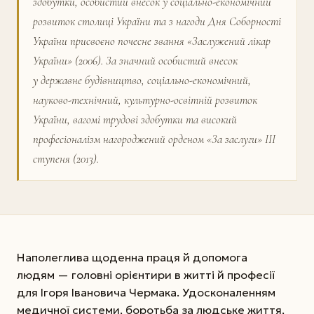
здобутки, особистий внесок у соціально-економічний
розвиток столиці України та з нагоди Дня Соборності
України присвоєно почесне звання «Заслужений лікар
України» (2006). За значний особистий внесок
у державне будівництво, соціально-економічний,
науково-технічний, культурно-освітній розвиток
України, вагомі трудові здобутки та високий
професіоналізм нагороджений орденом «За заслуги» III
ступеня (2013).
Наполеглива щоденна праця й допомога
людям — головні орієнтири в житті й професії
для Ігоря Івановича Чермака. Удосконаленням
медичної системи, боротьба за людське життя,