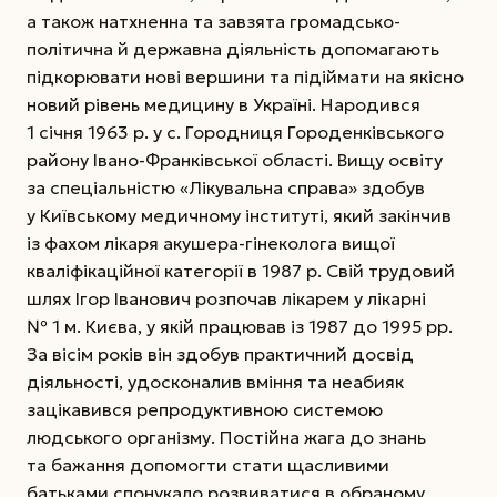
а також натхненна та завзята громадсько-
політична й державна діяльність допомагають
підкорювати нові вершини та підіймати на якісно
новий рівень медицину в Україні. Народився
1 січня 1963 р. у с. Городниця Городенківського
району Івано-Франківської області. Вищу освіту
за спеціальністю «Лікувальна справа» здобув
у Київському медичному інституті, який закінчив
із фахом лікаря акушера-гінеколога вищої
кваліфікаційної категорії в 1987 р. Свій трудовий
шлях Ігор Іванович розпочав лікарем у лікарні
№ 1 м. Києва, у якій працював із 1987 до 1995 рр.
За вісім років він здобув практичний досвід
діяльності, удосконалив вміння та неабияк
зацікавився репродуктивною системою
людського організму. Постійна жага до знань
та бажання допомогти стати щасливими
батьками спонукало розвиватися в обраному