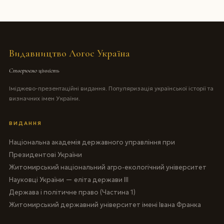
Видавництво Логос Україна
Створюємо цінність
Іміджево-презентаційні видання. Популяризація української історії та
визначних імен України.
ВИДАННЯ
Національна академія державного управління при
Президентові України
Житомирський національний агро-екологічний університет
Науковці України — еліта держави III
Держава і політичне право (Частина 1)
Житомирський державний університет імені Івана Франка