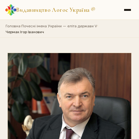
Видавництво Логос Україна
®
Головна
Почесні імена України — еліта держави V
›
›
Чермак Ігор Іванович