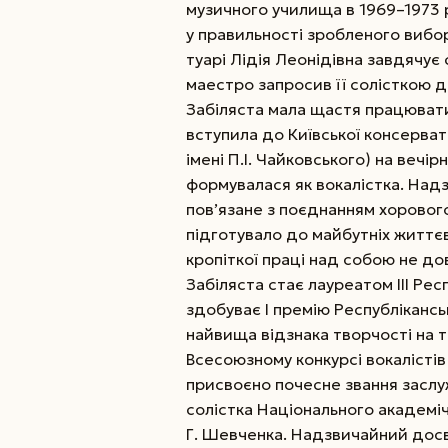
музичного училища в 1969–1973 р
у правильності зроб­леного вибо
туарі Лідія Леонідівна завдячує 
маестро запросив її солісткою до
Забіляста мала щастя працювати 
вступила до Київської консерват
імені П.І. Чайковського) на вечі
формувалася як вокалістка. Над
пов’язане з поєднанням хорового
підготувало до майбутніх життєв
кропіткої праці над собою не до
Забіляста стає лауреатом ІІІ Ре
здобуває І премію Республікансь
найвища відзнака творчості на то
Всесоюзному конкурсі вокалістів і
присвоєно почесне звання заслуж
солістка Національного академіч
Г. Шевченка. Надзвичайний досв