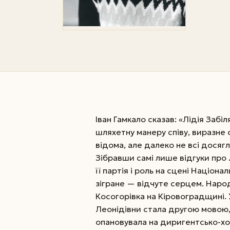
Іван Гамкало сказав: «Лідія Забі
шляхетну ма­неру співу, виразне
відома, але далеко не всі досягли
Зібравши самі лише відгуки про 
її партія і роль на сцені Націон
зігране — відчуте серцем. Народ
Косогорівка на Кіровоградщині. У
Леонідівни стала другою мовою, 
опановувала на диригентсько-­х