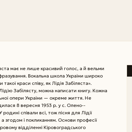
ляста має не лише красивий голос, а й вельми
 фразування. Вокальна школа України широко
 такої краси співу, як Лідія Забіляста».
Лідію Забілясту, можна написати книгу. Кожна
альної опери України — окреме життя. Не
илася 8 вересня 1953 р. у с. Олено-­
 родині співали всі, тож пісня для Лідії
а згодом і покликанням. Основи професії
оровому відділенні Кіровоградського