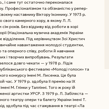
., і саме тут остаточно переконалася
ру. Професіоналізмом та обізнаністю у репер­
своєму наставнику Віктору Іконнику.
У 1973 р.
 свого камерного хору, в якому Л. Л.
сім років. Без відриву від роботи в хорі
орії (Національна музична академія України
рнє відділення. Під керівництвом Зої Христич
звичайне навантаження молодої студентки,
 та оперного співу, роботи й нав­чання
их і творчих випробувань. Результати
велося довго чекати — у 1978 р. Лідія
спубліканського фестивалю «Молоді голоси» та
кого конкурсу імені М. Лисенка. Це була
й час. У 1979 р. здобула ІІ премію на ІХ
мені М. Глінки у Таллінні. Того ж року їй
еної артистки УРСР. З 1979 р. Л. Забіляста —
ного театру опери та балету України імені Т.
ід здобула під час стажування в театрі «Ла