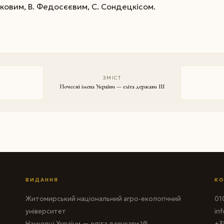
ажковим, В. Федосєєвим, С. Сондецкісом.
ЗМІСТ
Почесні імена України — еліта держави III
ВИДАННЯ
КО
Житомирський національний агро-екологічний
010
університет
in
Науковці України — еліта держави VII
+3