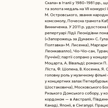
Скала» в Італії у 1980–1981 рр.,
та золота медаль на VІІ конкурсі 
М. Остров­ського, звання народн
комсомолу, Почесна грамота Кабін
Винниченка. У 2011 р. удостоєна 
репертуарі Лідії Леонідівни пон
(«Запорожець за Дунаєм» С. Гул
Полтавка» М. Лисенка), Маргарит
Леонкавалло), Чіо-Чіо-сан, Тур
Пуччіні); партії сопрано у концер
Моцарта, А. Вівальді; романси П. 
Ліста, Ф. Шопена, В. Косенка, Я.
головну роль у музичному фільмі
у концертних залах Петербурзької
Шостаковича), Московського Бол
Ризького Домського собору, у кон
кордоном — в Австралії, Південні
Канаді, Японії, в Сінгапурі. Пра