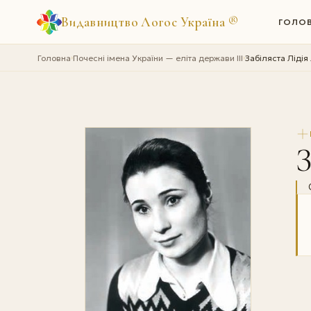
Видавництво Логос Україна
®
ГОЛО
Головна
Почесні імена України — еліта держави III
Забіляста Лідія
›
›
З