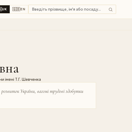

🇬🇧
UK
EN
івна
и імені Т.Г. Шевченка
 розвиток України, вагомі трудові здобутки