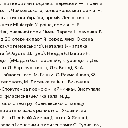
 що підтвердили подальші перемоги — І премія
ім. П. Чайковського, комсомольська премія ім.
ої артистки України, премія Ленінського
ету Міністрів України, премія ім. В.
Національної премії імені Тараса Шевченка. В
ад 20 оперних партій, серед яких: Оксана
ака-Артемовського), Наталка («Наталка
а («Фауст» Ш. Гуно), Недда («Пая­ци» Р.
андот («Мадам баттерфляй», «Турандот» Дж.
тах Д. Бортнянського, Дж. Верді, В.-А.
Чайковського, М. Глінки, С. Рахманінова, Ф.
 Степового, М. Лисенка та інші. Виконала
 «Спокута» за поемою «Наймичка». Виступала
 філармонії (Велика зала ім. Д.
ьшого театру, Кремлівського палацу,
цертних залах різних міст України. За
й та Північній Америці, по всій Європі,
цювала з іменитими диригентами: С. Турчаком,