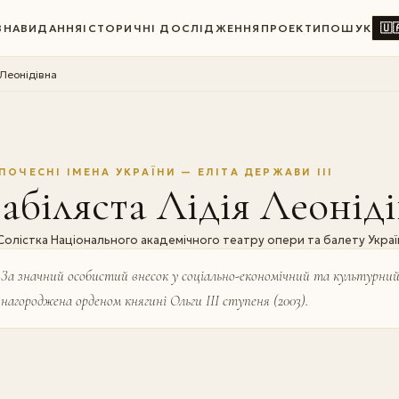
🇺
ВНА
ВИДАННЯ
ІСТОРИЧНІ ДОСЛІДЖЕННЯ
ПРОЕКТИ
ПОШУК
 Леонідівна
ПОЧЕСНІ ІМЕНА УКРАЇНИ — ЕЛІТА ДЕРЖАВИ III
абіляста Лідія Леонід
Солістка Національного академічного театру опери та балету Україн
За значний особистий внесок у соціально-економічний та культурний
нагороджена орденом княгині Ольги III ступеня (2003).