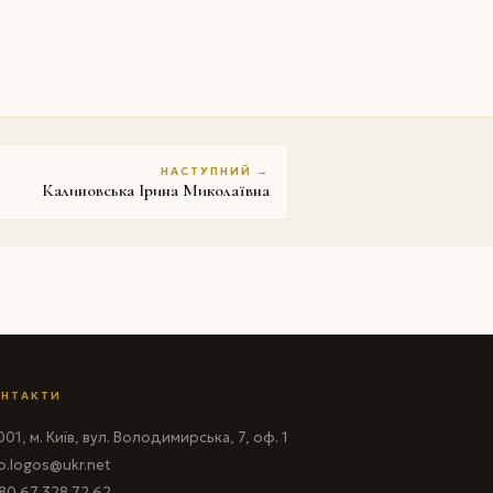
НАСТУПНИЙ →
Калиновська Ірина Миколаївна
НТАКТИ
01, м. Київ, вул. Володимирська, 7, оф. 1
fo.logos@ukr.net
80 67 328 72 62