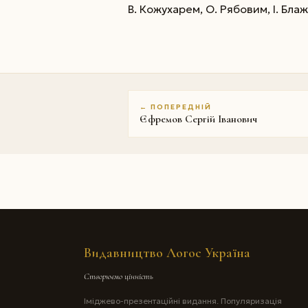
В. Кожуха­рем, О. Рябовим, І. Бл
← ПОПЕРЕДНІЙ
Єфремов Сергій Іванович
Видавництво Логос Україна
Створюємо цінність
Іміджево-презентаційні видання. Популяризація