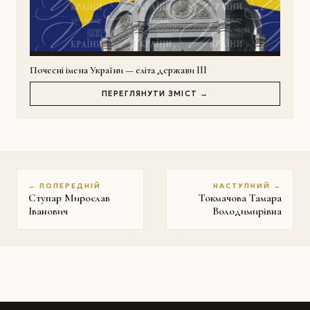
Почесні імена України — еліта держави III
ПЕРЕГЛЯНУТИ ЗМІСТ →
← ПОПЕРЕДНІЙ
НАСТУПНИЙ →
Ступар Мирослав
Токмачова Тамара
Іванович
Володимирівна