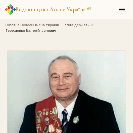
Видавництво Логос Україна
®
Головна
Почесні імена України — еліта держави III
›
›
Терещенко Валерій Іванович