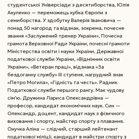
студентської Універсіади з десятиборства, Юлія
Акуленко — переможець кубка Європи з
семиборства. У здобутку Валерія Івановича —
понад 50 нагород та відзнак, зокрема, почесне
звання «Заслужений тренер України», Почесна
грамота Верховної Ради України, почесні грамоти
Міністерства освіти і науки України, Державної
податкової служби України, «Відмінник освіти
України», «Ветеран праці», відзнака «За
бездоганну службу» III ступеня, нагрудний знак
«Петро Могила», «Гідність та честь». Радник
Податкової служби першого рангу. Має чудову
сім’ю. Дружина Лариса Олександрівна —
професор, кандидат економічних наук. Син —
Олександр, доцент, кандидат наук з фізичного
виховання і спорту, майстер спорту з плавання.
Онучка Аліна — слідчий, старший лейтенант
податкової міліції, кандидат в майстри спорту з