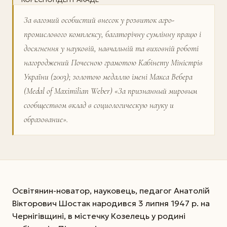
За вагомий особистий внесок у розвиток агро­
промислового комплексу, багаторічну сумлінну працю і
досягнення у науковій, навчальній та виховній роботі
нагороджений Почес­ною грамотою Кабінету Міністрів
України (2003); золотою медаллю імені Макса Вебера
(Medal of Maximi­lian Weber) «За признанный мировым
сообществом вклад в социологическую науку и
образование».
Освітянин-новатор, науковець, педагог Ана­толій
Вікторович Шостак народився 3 лип­ня 1947 р. на
Чернігівщині, в містечку Козелець у родині