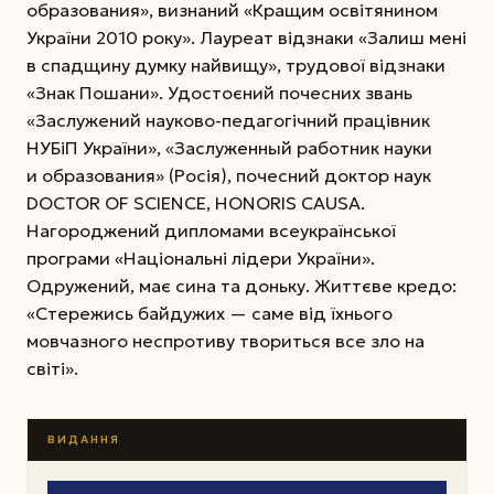
образования», визнаний «Кращим освітянином
України 2010 року». Лауреат відзнаки «Залиш мені
в спадщину думку найвищу», трудової відзнаки
«Знак Пошани». Удостоєний почесних звань
«Заслужений науково-педагогічний працівник
НУБіП України», «Заслуженный работник нау­ки
и образования» (Росія), почесний доктор наук
DOCTOR OF SCIENCE, HONORIS CAUSA.
Нагороджений дипломами всеукраїнської
програми «Національні лідери України».
Одружений, має сина та доньку. Життєве кредо:
«Стережись байдужих — са­ме від їхнього
мовчазного неспротиву твориться все зло на
світі».
ВИДАННЯ