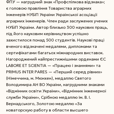
ФПУ — нагрудний знак «Профспілкова відзнака»;
є головою правління Товариства аграрних
інженерів НУБіП України Української асоціації
аграрних інженерів. Член ради заслужених учених
НУБіП України. Автор близько 300 наукових праць,
під його науковим керівництвом успішно
захистилося понад 500 студентів. Наукові праці
вченого відзначені медалями, дипломами та
сертифікатами багатьох міжнародних виставок.
Нагороджений найпрестижнішими орденами ЄС
LABORE ET SCIENTIA — «Працею і знаннями» та
PRIMUS INTER PARES — «Перший серед рівних»
(Німеччина, м. Мюнхен), медаллю Святого
Володимира АН ВО України, нагрудними знаками
«Відмінник освіти України», «Відмінник інженерної
служби України», Срібною медаллю ім. В. І.
Вернадського, Золотою медаллю «За
новаторскую работу в области высшего