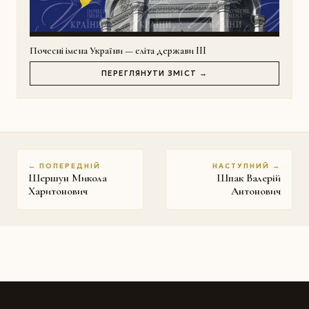
Почесні імена України — еліта держави III
ПЕРЕГЛЯНУТИ ЗМІСТ →
← ПОПЕРЕДНІЙ
НАСТУПНИЙ →
Шершун Микола
Шпак Валерій
Харитонович
Антонович