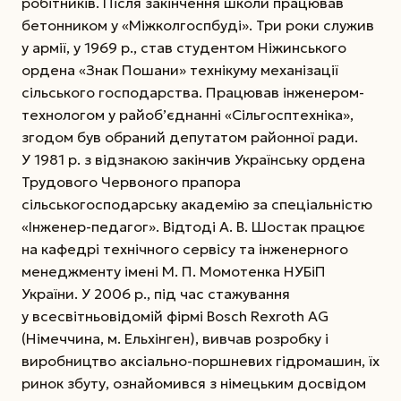
робітників. Після закінчення школи працював
бетонником у «Міжколгоспбуді». Три роки служив
у армії, у 1969 р., став студентом Ніжинського
ордена «Знак Пошани» технікуму механізації
сільського господарства. Працював інженером-
технологом у райоб’єднанні «Сільгосптехніка»,
згодом був обраний депутатом районної ради.
У 1981 р. з відзнакою закінчив Українську ордена
Трудового
Червоного прапора
сільськогосподарську академію за спеціальністю
«Інженер-педагог». Відтоді А. В. Шостак працює
на кафедрі технічного сервісу та інженерного
менеджменту імені М. П. Момотенка НУБіП
України. У 2006 р., під час стажування
у всесвітньовідомій фірмі Bosch Rexroth AG
(Німеччина, м. Ельхінген), вивчав розробку і
виробництво аксіально-поршневих гідромашин, їх
ринок збуту, ознайомився з німецьким досвідом