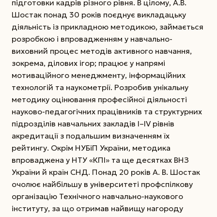
підготовки кадрів різного рівня. В цілому, А.В.
Шостак понад 30 років поєднує викладацьку
діяльність із прикладною методикою, займається
розробкою і впровадженням у навчально-
виховний процес методів активного навчання,
зокрема, ділових ігор; працює у напрямі
мотиваційного менеджменту, інформаційних
технологій та наукомет­рії. Розробив унікальну
методику оцінювання професійної діяльності
науково-педагогічних працівників та структурних
підрозділів навчальних закладів І–ІV рівнів
акредитації з подальшим визначенням їх
рейтингу. Окрім НУБіП України, методика
впроваджена у НТУ «КПІ» та ще десятках ВНЗ
України й країн СНД. Понад 20 років А. В. Шостак
очолює найбільшу в університеті профспілкову
організацію Технічного навчально-наукового
інституту, за що отримав найвищу нагороду