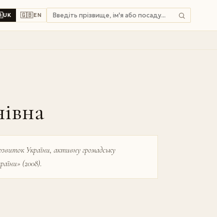

🇬🇧
UK
EN
івна
розвиток України, активну громадську
ї­ни» (2008).