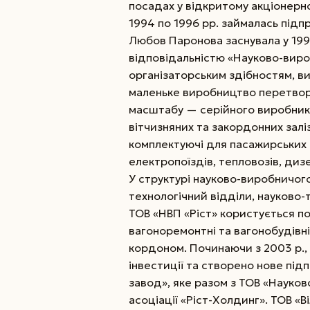
посадах у відкритому акціонерно
1994 по 1996 рр. зай­малась під
Любов Паронова заснувала у 199
відповідальністю «Науково-виро
організаторським
здіб­ностям, 
маленьке виробництво перетвор
масштабу — серійного виробник
вітчизняних та закордонних залі
комплектуючі для пасажирських в
електропоїздів, тепловозів, дизе
У структурі науково-виробничог
технологічний відділи, науково-
ТОВ «НВП «Ріст» користується поп
вагоноремонтні та вагонобудівні з
кордоном. Починаючи з 2003 р., 
інвестиції та створено нове пі
завод», яке разом з ТОВ «Науко
асоціації «Ріст-Холдинг». ТОВ «