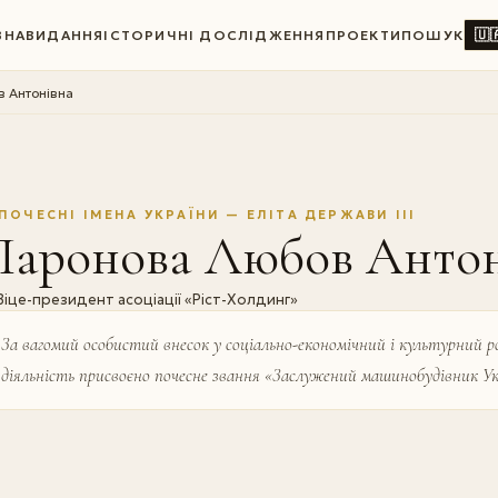
🇺
ВНА
ВИДАННЯ
ІСТОРИЧНІ ДОСЛІДЖЕННЯ
ПРОЕКТИ
ПОШУК
 Антонівна
ПОЧЕСНІ ІМЕНА УКРАЇНИ — ЕЛІТА ДЕРЖАВИ III
Паронова Любов Антон
Віце-президент асоціації «Ріст-Холдинг»
За вагомий особистий внесок у соціально-економічний і культурний 
діяльність присвоєно почесне звання «Заслужений машинобудівник Укра