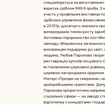
спеціалізується на виготовленні
вкритих сріблом 999,9 проби. З к
участь у профільних виставках 
здійснює управління фінансовим
в 2013?р. досягнуто значного пр
випереджали темпи росту заробіт
Антонівни підприємство постійн
закладу «Вільнянська загальноос
вихованцям подарунки до свят, 
людина, Любов Паронова творить
реставрацію куполів місцевого 
встановлення церковної дзвіниці
церквою нагороджена орденом с
Матері «Призри на смирення», м
архієрейськими грамотами. Депут
Паронова пріоритетним напрямко
соціальної сфери — на заводі ст
відпочинку з концертами і подар