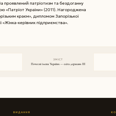
 За проявлений патріотизм та бездоганну
ою «Патріот України» (2011). Нагороджена
різьким краєм», дипломом Запорізької
ї «Жінка-керівник підприємства».
ЗМІСТ
Почесні імена України — еліта держави III
ВИДАННЯ
КО