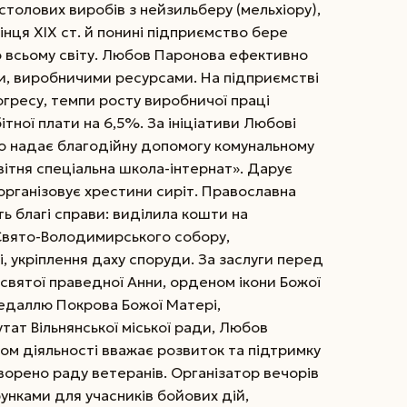
 столових виробів з нейзильберу (мельхіору),
інця XIX ст. й понині підприємство бере
по всьому світу. Любов Паронова ефективно
и, виробничими ресурсами. На підприємстві
огресу, темпи росту виробничої праці
ної плати на 6,5%. За ініціативи Любові
о надає благодійну допомогу комунальному
вітня спеціальна школа-інтернат». Дарує
організовує хрестини сиріт. Православна
 благі справи: виділила кошти на
Свято-Володимирського собору,
, укріп­лення даху споруди. За заслуги перед
вятої праведної Анни, орденом ікони Божої
едаллю Покрова Божої Матері,
ат Вільнянської міської ради, Любов
м діяльності вважає розвиток та підтримку
ворено раду ветеранів. Організатор вечорів
унками для учасників бойових дій,