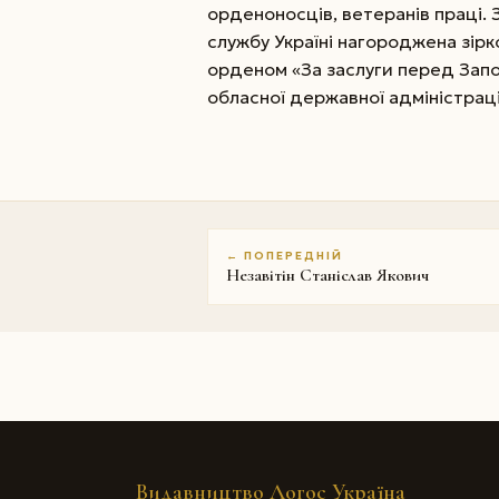
орденоносців, ветеранів праці.
службу Україні нагороджена зірк
орденом «За заслуги перед Запо
обласної державної адміністраці
← ПОПЕРЕДНІЙ
Незавітін Станіслав Якович
Видавництво Логос Україна