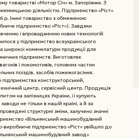
му товаристві «Мотор Січ» м. Запоріжжя. З
приємницькою діяльністю. Підприємство «Ріст»
6 р. (нині товариство з обмеженою
бниче підприємство «Ріст»). Завдяки
вивченню і впровадженню нових технологій
илося у підприємство всеукраїнського
а широкої номенклатури продукції для
зничних підприємств. Виготовляє
агонів і локомотивів, головних частин
льних поїздів, засобів пожежогасіння.
о підприємства конструкторський,
технічний центр, сервісний центр. Продукція
итом на залізницях України, її купують
аводи не тільки в нашій країні, а й за
проведені структурні зміни, залучено значні
дприємство «Вільнянський машинобудівний
во-виробниче підприємство «Ріст» увійшло до
Вільнянський машинобудівний завод»