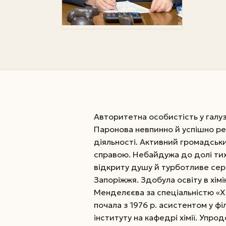
Авторитетна особистість у галу
Паронова невпинно й успішно ре
діяльності. Активний громадськ
справою. Небайдужа до долі тих
відкриту душу й турботливе серц
Запоріжжя. Здобула освіту в хімік
Менделєєва за спеціальністю «Хі
почала з 1976 р. асистентом у ф
інституту на кафедрі хімії. Упро