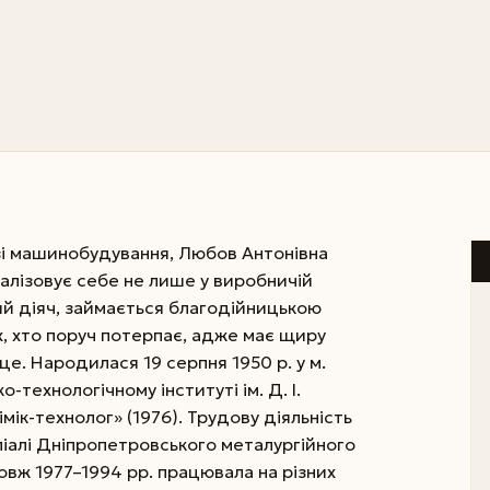
зі машинобудування, Любов Антонівна
алізовує себе не лише у виробничій
ий діяч, займається благодійницькою
, хто поруч потерпає, адже має щиру
е. Народилася 19 серпня 1950 р. у м.
о-технологічному інституті ім. Д. І.
мік-технолог» (1976). Трудову діяльність
іліалі Дніпропетровського металургійного
довж 1977–1994 рр. працювала на різних