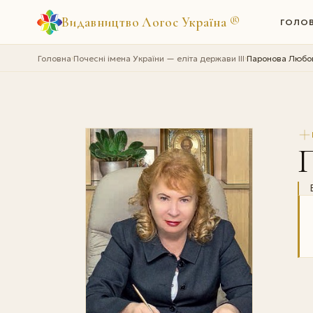
Видавництво Логос Україна
®
ГОЛО
Головна
Почесні імена України — еліта держави III
Паронова Любов
›
›