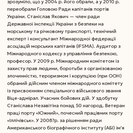
зрозуміло, що у 2004 р. його обрали, а у 2010 р.
переобрали Головою Ради капітанів портів
України. Станіслав Якович — член ради
Державної інспекції України з безпеки на
морському та річковому транспорті, технічний
експерт і консультант Міжнародної федерації
асоціацій морських капітанів (IFSMA). Аудитор з
Міжнародного кодексу з управління безпекою,
професор. У 2009 р. Міжнародним комітетом із
захисту прав людини, боротьби з організованою
злочинністю, тероризмом і корупцією (при ООН)
обраний дійсним членом міжнародного комітету
із присвоєнням спеціального військового звання
Віце-адмірал. Учасник бойових дій. У здобутку
Станіслава Незавітіна понад 50 нагород. Ветеран
праці порту «Южний», почесний працівник порту
«Іллічівськ». У 2008?р. за рішенням ради
Американського біографічного інституту (АБІ) ім’я