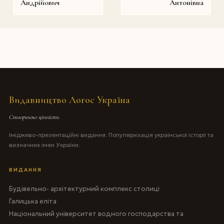
Андрійович
Антонівна
Видавництво Логос Україна
Створюємо цінність
Іміджево-презентаційні видання. Популяризація української історії та
визначних імен України.
ВИДАННЯ
Будівельно- архітектурний комплекс столиці
Галицька еліта
Національний університет водного господарства та