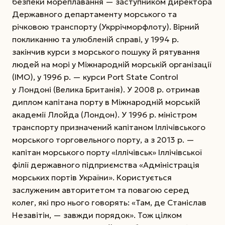
безпеки мореплавання — заступником директора
Державного департаменту морського та
річковою транспорту (Укррічморфлоту). Вірний
покликанню та улюбленій справі, у 1994 р.
закінчив курси з морського пошуку й рятування
людей на морі у Міжнародній морській організації
(ІМО), у 1996 р. — курси Port State Control
у Лондоні (Велика Британія). У 2008 р. отримав
диплом капітана порту в Міжнародній морській
академії Ллойда (Лондон). У 1996 р. міністром
транспорту призначений капітаном Іллічівського
морського торговельного порту, а з 2013 р. —
капітан морського порту «Іллічівськ» Іллічівської
філії державного підприємства «Адміністрація
морських портів України». Користується
заслуженим авторитетом та повагою серед
колег, які про нього говорять: «Там, де Станіслав
Незавітін, — завжди порядок». Тож цілком