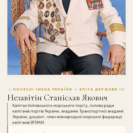
ПОЧЕСНІ ІМЕНА УКРАЇНИ — ЕЛІТА ДЕРЖАВИ III
Незавітін Станіслав Якович
Капітан Іллічівського морського порту, голова ради
капітанів портів України, академік Транспортної академії
України, доцент, член міжнародної морської федерації
капітанів (IFSMA)