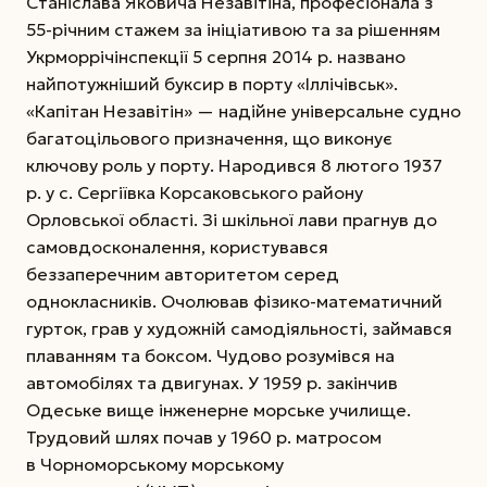
Станіслава Яко­вича Незавітіна, професіонала з
55-річним стажем за ініціативою та за рішенням
Укрморрічінспекції 5 серпня 2014 р. названо
найпотужніший буксир в порту «Іллічівськ».
«Капітан Незавітін» — надійне універсальне судно
багатоцільового призначення, що виконує
ключову роль у порту. Народився 8 лютого 1937
р. у с. Сергіївка Корсаковського району
Орловської області. Зі шкільної лави прагнув до
самовдосконалення, користувався
беззаперечним авторитетом серед
однокласників. Очолював фізико-математичний
гурток, грав у художній самодіяльності, займався
плаванням та боксом. Чудово розумівся на
автомобілях та двигунах. У 1959 р. закінчив
Одеське вище інженерне морське училище.
Трудовий шлях почав у 1960 р. матросом
в Чорноморському морському