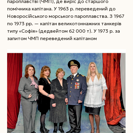
пароплавстві (ЧМП), де виріс до старшого
помічника капітана. У 1963 р. переведений до
Новоросійського морського пароплавства. З 1967
по 1973 рр. — капітан великотоннажних танкерів
типу «Софія» (дедвейтом 62 000 т). У 1973 р. за
запитом ЧМП переведений капітаном