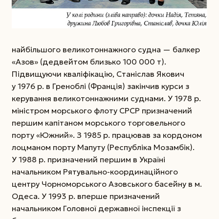
найбільшого великотоннажного судна — балкер
«Азов» (дедвейтом близько 100 000 т).
Підвищуючи кваліфікацію, Станіслав Якович
у 1976 р. в Греноблі (Франція) закінчив курси з
керування великотоннажними суднами. У 1978 р.
міністром морського флоту СРСР призначений
першим капітаном морського торговельного
порту «Южний». З 1985 р. працював за кордоном
лоцманом порту Мапуту (Республіка Мозамбік).
У 1988 р. призначений першим в Україні
начальником Рятувально-координаційного
центру Чорноморського Азовського басейну в м.
Одеса. У 1993 р. вперше призначений
начальником Головної державної інспекції з