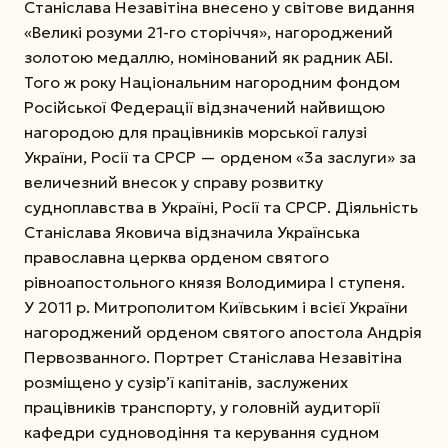
Станіслава Незавітіна внесено у світове видання
«Великі розуми 21-го сторіччя», нагороджений
золотою медаллю, номінований як радник АБІ.
Того ж року Національним нагородним фондом
Російської Федерації відзначений найвищою
нагородою для працівників морської галузі
України, Росії та СРСР — орденом «3а заслуги» за
величезний внесок у справу розвитку
судноплавства в Україні, Росії та СРСР. Діяльність
Станіслава Яковича відзначила Українська
православна церква орденом святого
рівноапостольного князя Володимира I ступеня.
У 2011 р. Митрополитом Київським і всієї України
нагороджений орденом святого апостола Андрія
Первозванного. Портрет Станіслава Незавітіна
розміщено у сузір’ї капітанів, заслужених
працівників транспорту, у головній аудиторії
кафедри судноводіння та керування судном