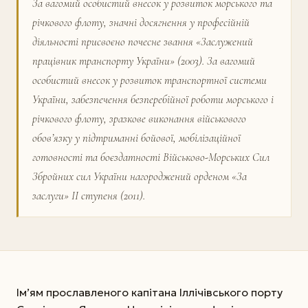
За вагомий особистий внесок у розвиток морського та
річкового флоту, значні досягнення у професійній
діяльності присвоєно почесне звання «Заслужений
працівник транс­порту України» (2003). За вагомий
особистий внесок у розвиток транс­портної системи
України, забезпечення безперебійної роботи морського і
річкового флоту, зразкове виконання військового
обов’язку у підтриманні бойової, мобілізаційної
готовності та боєздатності Військово-Морських Сил
Збройних сил України нагороджений орденом «За
заслуги» II ступеня (2011).
Ім’ям прославленого капітана Іллічівського порту