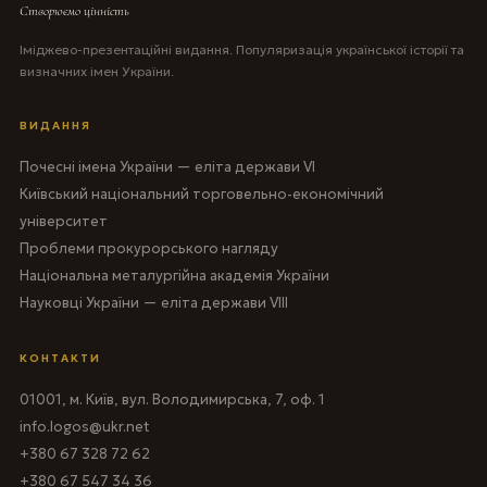
Створюємо цінність
Іміджево-презентаційні видання. Популяризація української історії та
визначних імен України.
ВИДАННЯ
Почесні імена України — еліта держави VI
Київський національний торговельно-економічний
університет
Проблеми прокурорського нагляду
Національна металургійна академія України
Науковці України — еліта держави VIII
КОНТАКТИ
01001, м. Київ, вул. Володимирська, 7, оф. 1
info.logos@ukr.net
+380 67 328 72 62
+380 67 547 34 36