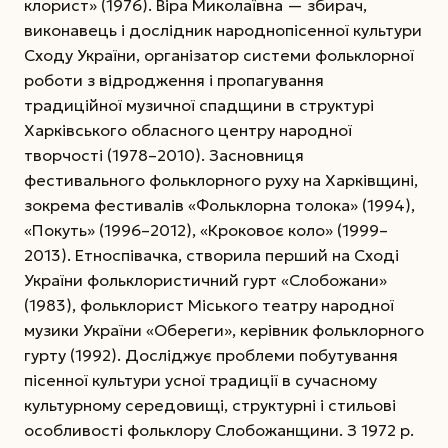
клорист» (1976). Віра Миколаївна — збирач,
виконавець і дослідник народнопісенної культури
Сходу України, організатор системи фольклорної
роботи з відродження і пропагування
традиційної музичної спадщини в структурі
Харківського обласного центру народної
творчості (1978–2010). Заснов­ниця
фестивального фольклорного руху на Харківщині,
зокрема фестивалів «Фольклорна толока» (1994),
«Покуть» (1996–2012), «Кроковоє коло» (1999–
2013). Етно­співачка, створила перший на Сході
України фольклористичний гурт «Слобожани»
(1983), фольклорист Міського театру народної
музики України «Обереги», керівник фольклорного
гурту (1992). Досліджує проблеми побутування
пісенної культури усної традиції в сучасному
культурному середовищі, структурні і стильові
особливості фольклору Слобожанщини. З 1972 р.