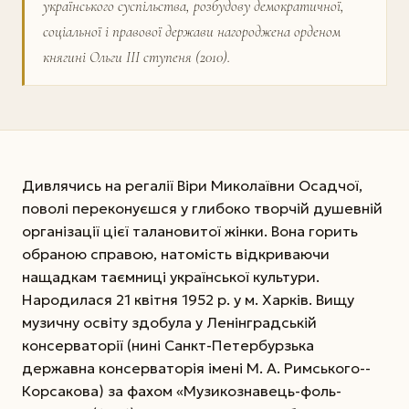
українського суспільства, розбудову демократичної,
соціальної і правової держави нагороджена орденом
княгині Ольги ІІІ ступеня (2010).
Дивлячись на регалії Віри Миколаївни Осадчої,
поволі переконуєшся у глибоко творчій душевній
організації цієї талановитої жінки. Вона горить
обраною справою, натомість відкриваючи
нащадкам таємниці української культури.
Народилася 21 квітня 1952 р. у м. Харків. Вищу
музичну освіту здобула у Ленінградській
консерваторії (нині Санкт-Петербурзька
державна консерваторія імені М. А. Римського-­
Корсакова) за фахом «Музикознавець-фоль­