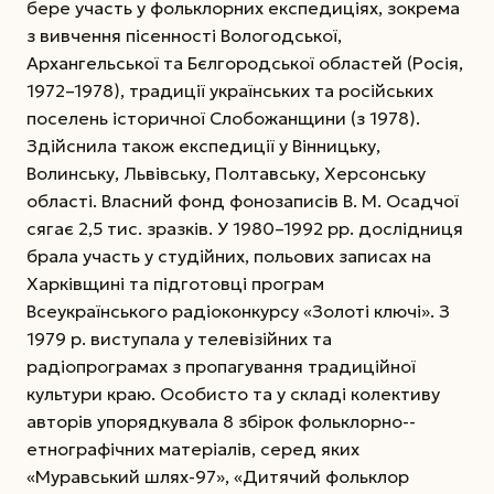
бере участь у фольклорних експедиціях, зокрема
з вивчення пісенності Вологодської,
Архангельської та Бєлгородської областей (Росія,
1972–1978), традиції українських та російських
поселень історичної Слобожанщини (з 1978).
Здійснила також експедиції у Він­ницьку,
Волинську, Львівську, Полтавську, Херсонську
області. Власний фонд фонозаписів В. М. Осадчої
сягає 2,5 тис. зразків. У 1980–1992 рр. дослідниця
брала участь у студійних, польових записах на
Харківщині та підготовці програм
Всеукраїнського радіоконкурсу «Золоті ключі». З
1979 р. виступала у телевізійних та
радіопрограмах з пропагування традиційної
культури краю. Особисто та у складі колективу
авторів упорядкувала 8 збірок фольклорно-­
етнографічних матеріалів, серед яких
«Муравський шлях-97», «Дитячий фольклор