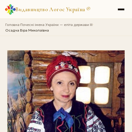
Видавництво Логос Україна
®
Головна
Почесні імена України — еліта держави III
›
›
Осадча Віра Миколаївна