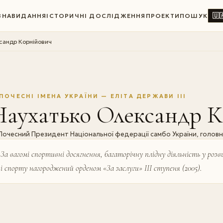
🇺
ВНА
ВИДАННЯ
ІСТОРИЧНІ ДОСЛІДЖЕННЯ
ПРОЕКТИ
ПОШУК
сандр Корнійович
ПОЧЕСНІ ІМЕНА УКРАЇНИ — ЕЛІТА ДЕРЖАВИ III
Наухатько Олександр К
Почесний Президент Національної федерації самбо України, головн
За вагомі спортивні досягнення, багаторічну плідну діяльність у роз
і спорту нагороджений орденом «За заслуги» III ступеня (2005).