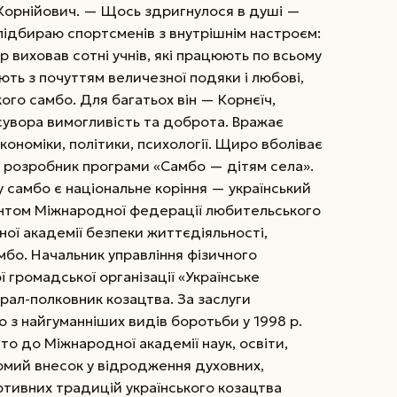
Корнійович. — Щось здригнулося в душі —
підбираю спортсменів з внутрішнім настроєм:
 виховав сотні учнів, які працюють по всьому
ють з почуттям величезної подяки і любові,
го самбо. Для багатьох він — Корнєїч,
сувора вимогливість та доброта. Вражає
ономіки, політики, психології. Щиро вболіває
, розробник програми «Самбо — дітям села».
у самбо є національне коріння — український
ентом Міжнародної федерації любительського
ної академії безпеки життєдіяльності,
мбо. Начальник уп­равління фізичного
ої громадської організації «Українське
рал-полковник козацтва. За заслуги
о з найгуманніших видів боротьби у 1998 р.
о до Міжнародної академії наук, освіти,
гомий внесок у відродження духовних,
ртивних традицій українського козацтва