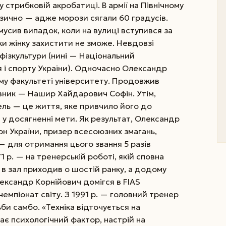
 стрибковій акробатиці. В армії на Північному
ізично — адже морози сягали 60 градусів.
усив випадок, коли на вулиці вступився за
вки жінку захистити не зможе.
Невдовзі
 фізкультури (нині — Національний
я і спорту України). Одночасно Олександр
му факультеті університету. Продовжив
вник — Нашир Хайдарович Софін. Утім,
ль — це життя, яке привчило його до
 у досягненні мети. Як результат, Олександр
н України, призер всесоюзних змагань,
 для отримання цього звання 5 разів
 р. — на тренерській роботі, якій сповна
 в зал приходив о шостій ранку, а додому
лександр Корнійович домігся в FIAS
чемпіонат світу. З 1991 р. — головний тренер
би самбо. «Техніка відточується на
має психологічний фактор, настрій на