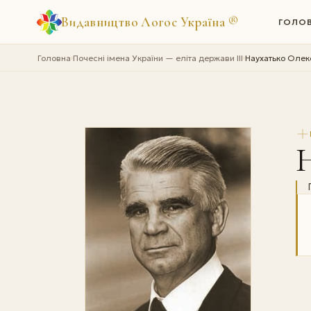
Видавництво Логос Україна
®
ГОЛО
Головна
Почесні імена України — еліта держави III
Наухатько Олек
›
›