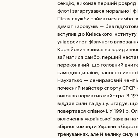
секцію, виконав перший розряд у
флоті загартувався морально і ф
Після служби займатися самбо зм
дівчат і зрозумів — без підгото
вступив до Київського інституту
університет фізичного вихованн
Корнійович вчився на юридично
займатися самбо, перший наста
переконаний, що головний вчите
самодисципліни, наполегливості
Наухатько — семиразовий чемпіо
почесний майстер спорту СРСР —
виконав норматив майстра. З 1971
віддає сили та душу. Згадує, що
повертався опівночі. У 1991 р. О
включення української заявки на 
збірної команди України з бороть
тренуваннях, але й велику силу 