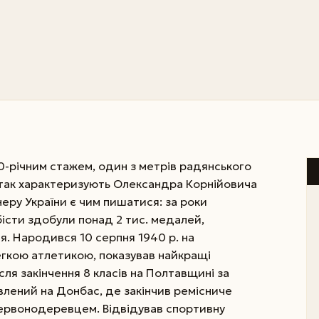
0-річним стажем, один з метрів радянського
так характеризують Олександра Корнійовича
неру України є чим пишатися: за роки
істи здобули понад 2 тис. медалей,
. Народився 10 серпня 1940 р. на
егкою атлетикою, показував найкращі
сля закінчення 8 класів на Полтавщині за
лений на Донбас, де закінчив ремісниче
рвонодеревцем. Відвідував спортивну