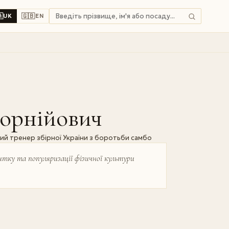

🇬🇧
UK
EN
орнійович
ий тренер збірної України з боротьби самбо
витку та популяризації фізичної культури