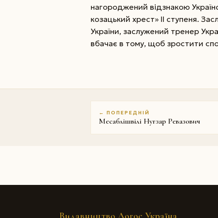
нагороджений відзнакою Україн
козацький хрест» II ступеня. Зас
України, заслужений тренер Укр
вбачає в тому, щоб зростити спо
← ПОПЕРЕДНІЙ
Месаблішвілі Нугзар Ревазович
Видавництво Логос Україна