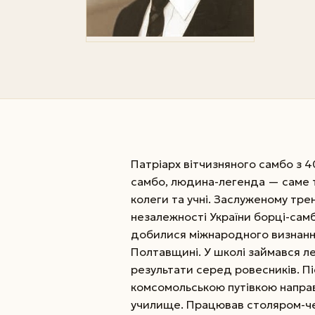
Патріарх вітчизняного самбо з 4
самбо, людина-легенда — саме 
колеги та учні. Заслуженому тре
незалежності України борці-самб
добилися міжнародного визнання
Полтавщині. У школі займався л
результати серед ровесників. Пі
комсомольською путівкою направ
училище. Працював столяром-че