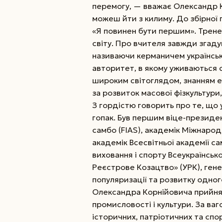
перемогу, — вважає Олександр 
можеш йти з килиму. До збірної 
«Я повинен бути першим». Тренер
світу. Про вчителя завжди згаду
називаючи керманичем українсько
авторитет, в якому уживаються 
широким світоглядом, знанням ек
за розвиток масової фізкультури
З гордістю говорить про те, що 
гопак. Був першим віце-презид
самбо (FIAS), академік Міжнарод
академік Всесвітньої академії са
виховання і спорту Все­ук­раїнськ
Реєстрове Козацтво» (УРК), гене
популяризації та розвитку одног
Олександра Корнійовича прийнят
промисловості і культури. За ва
історичних, патріотичних та спо