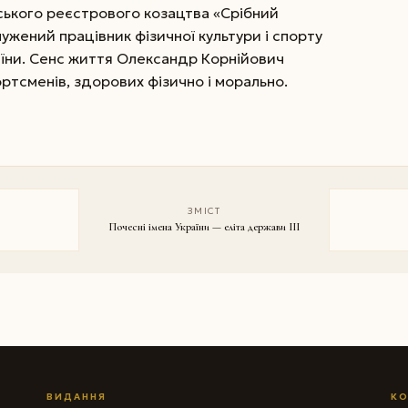
ського реєстрового козацтва «Срібний
лужений працівник фізичної культури і спорту
аїни. Сенс життя Олександр Корнійович
ртсменів, здорових фізично і морально.
ЗМІСТ
Почесні імена України — еліта держави III
ВИДАННЯ
КО