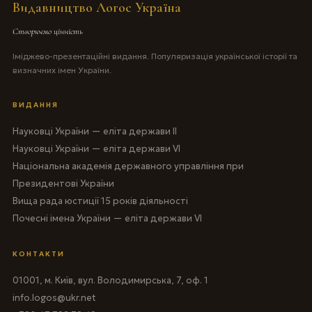
Видавництво Логос Україна
Створюємо цінність
Іміджево-презентаційні видання. Популяризація української історії та
визначних імен України.
ВИДАННЯ
Науковці України — еліта держави II
Науковці України — еліта держави VI
Національна академія державного управління при
Президентові України
Вища рада юстиції 15 років діяльності
Почесні імена України — еліта держави VI
КОНТАКТИ
01001, м. Київ, вул. Володимирська, 7, оф. 1
info.logos@ukr.net