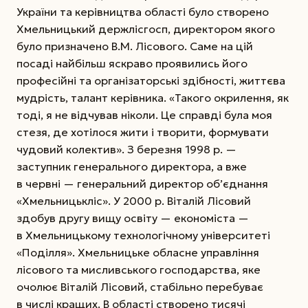
України та керівництва області було створено
Хмельницький держлісгосп, директором якого
було призначено В.М. Лісового. Саме на цій
посаді найбільш яскраво проявились його
професійні та організаторські здібності, життєва
мудрість, талант керівника. «Такого окрилення, як
тоді, я не відчував ніколи. Це справді була моя
стезя, де хотілося жити і творити, формувати
чудовий колектив». З березня 1998 р. —
заступник генерального директора, а вже
в червні — генеральний директор об’єднання
«Хмельницькліс». У 2000 р. Віталій Лісовий
здобув другу вищу освіту — економіста —
в Хмельницькому технологічному університеті
«Поділля». Хмельницьке обласне управління
лісового та мисливського господарства, яке
очолює Віталій Лісовий, стабільно перебуває
в числі кращих. В області створено тисячі