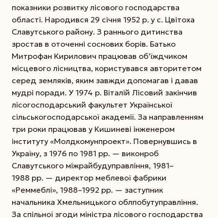
показники розвитку лісового господарства
області. Народився 29 січня 1952 р. у с. Цвітоха
Славутського району. З раннього дитинства
зростав в оточенні соснових борів. Батько
Митрофан Кирилович працював об’їждчиком
місцевого лісництва, користувався авторитетом
серед земляків, яким завжди допомагав і давав
мудрі поради. У 1974 р. Віталій
Лісовий закінчив
лісогосподарський факультет Української
сільськогосподарської академії. За направленням
три роки працював у Кишиневі інженером
інституту «Молдкомунпроект». Повернувшись в
Украї­ну, з 1976 по 1981 рр. — виконроб
Славутського міжрайбудуправління, 1981–
1988 рр. — директор меблевої фабрики
«Реммеблі», 1988–1992 рр. — заступник
начальника Хмельницького облпобутуправління.
За спільної згоди міністра лісового господарства