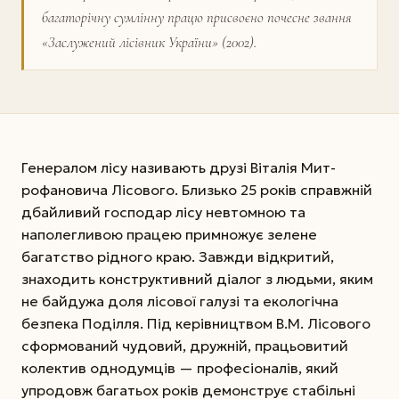
багаторічну сумлінну працю присвоєно почесне звання
«Заслужений лісівник України» (2002).
Генералом лісу називають друзі Віталія Мит­
рофановича Лісового. Близько 25 років справж­ній
дбайливий господар лісу невтомною та
наполегливою працею примножує зелене
багатство рідного краю. Завжди відкритий,
знаходить конструктивний діалог з людьми, яким
не байдужа доля лісової галузі та екологічна
безпека Поділля. Під керівництвом В.М. Лісового
сформований чудовий, дружній, працьовитий
колектив однодумців — професіоналів, який
упродовж багатьох років демонструє стабільні