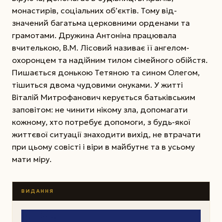
монастирів, соціальних об’єктів. Тому від­
значений багатьма церковними орденами та
грамотами. Дружина Антоніна працювала
вчителькою, В.М. Лісовий називає її ангелом-
охоронцем та надійним тилом сімейного обійстя.
Пишається донькою Тетяною та сином Олегом,
тішиться двома чудовими онуками. У житті
Віталій Митрофанович керується батьківським
заповітом: не чинити нікому зла, допомагати
кожному, хто потребує допомоги, з будь-якої
життєвої ситуації знаходити вихід, не втрачати
при цьому совісті і віри в майбутнє та в усьому
мати міру.
ВИДАННЯ