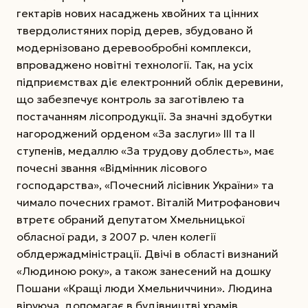
гектарів нових насаджень хвойних та цінних
твердолистяних порід дерев, збудовано й
модернізовано деревообробні комплекси,
впроваджено новітні технології. Так, на усіх
підприємствах діє електрон­ний облік деревини,
що забезпечує контроль за заготівлею та
постачанням лісопродукції. За значні здобутки
нагороджений орденом «За заслуги» ІІІ та ІІ
ступенів, медаллю «За трудову доблесть», має
почесні звання «Відмінник лісового
господарства», «Почесний лісівник України» та
чимало почесних грамот. Віталій Митрофанович
втретє обраний депутатом Хмельницької
обласної ради, з 2007 р. член колегії
облдержадміністрації. Двічі в області визнаний
«Людиною року», а також занесений на дошку
Пошани «Кращі люди Хмельниччини». Людина
віруюча, допомагає в будівництві храмів,