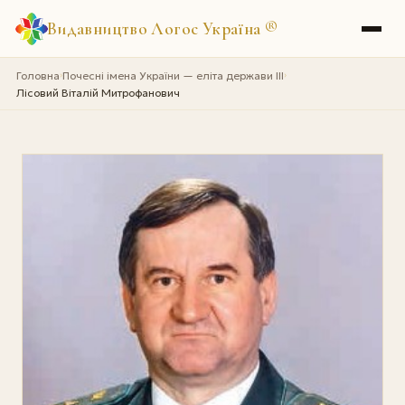
Видавництво Логос Україна
®
Головна
Почесні імена України — еліта держави III
›
›
Лісовий Віталій Митрофанович