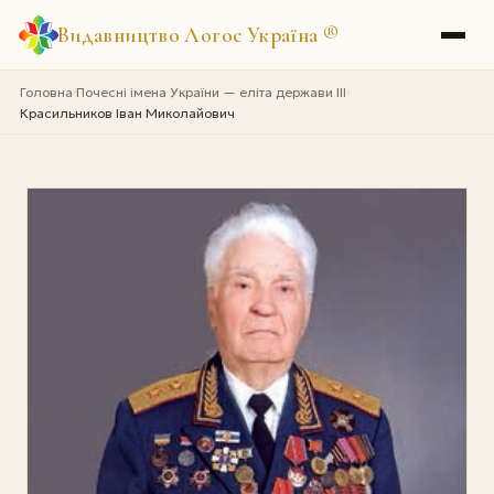
Видавництво Логос Україна
®
Головна
Почесні імена України — еліта держави III
›
›
Красильников Іван Миколайович