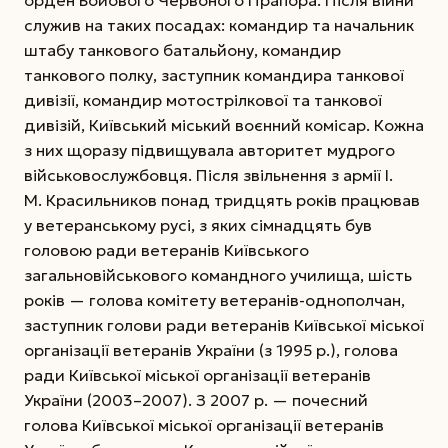
служив на таких посадах: командир та начальник
штабу танкового батальйону, командир
танкового полку, заступник командира танкової
дивізії, командир мотострілкової та танкової
дивізій, Київський міський воєнний комісар. Кожна
з них щоразу підвищувала авторитет мудрого
військовослужбовця. Після звільнення з армії І.
М. Красильников понад тридцять років працював
у ветеранському русі, з яких сімнадцять був
головою ради ветеранів Київського
загальновійськового командного училища, шість
років — голова комітету ветеранів-однополчан,
заступник голови ради ветеранів Київської міської
організації ветеранів України (з 1995 р.), голова
ради Київської міської організації ветеранів
України (2003–2007). З 2007 р. — почесний
голова Київської міської організації ветеранів