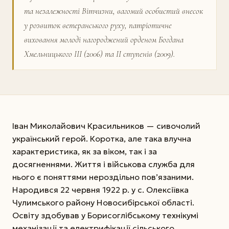
та незалежності Віт­чизни, вагомий особистий внесок
у розвиток ветеранського руху, патріотичне
виховання молоді нагороджений орденом Богдана
Хмельницького ІІІ (2006) та II ступенів (2009).
Іван Миколайович Красильников — сивочолий
український герой. Коротка, але така влучна
характеристика, як за віком, так і за
досягненнями. Життя і військова служба для
нього є поняттями нероздільно пов’язаними.
Народився 22 червня 1922 р. у с. Олексіївка
Чулимського району Новосибірської області.
Освіту здобував у Борисоглібському технікумі
механізації та електрифікації сільського