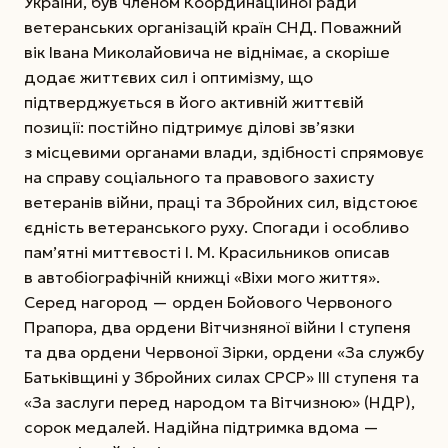
України, був членом Координаційної ради
ветеранських організацій країн СНД. Поважний
вік Івана Миколайовича не віднімає, а скоріше
додає життєвих сил і оптимізму, що
підтверджується в його активній життєвій
позиції: постійно підтримує ділові зв’язки
з місцевими органами влади, здібності спрямовує
на справу соціального та правового захисту
ветеранів війни, праці та Збройних сил, відстоює
єдність ветеранського руху. Спогади і особливо
пам’ятні миттєвості І. М. Красильников описав
в автобіографічній книжці «Віхи мого життя».
Серед нагород — орден Бойового Червоного
Прапора, два ордени Вітчизняної війни І ступеня
та два ордени Червоної Зірки, ордени «За службу
Батьківщині у Збройних силах СРСР» ІІІ ступеня та
«За заслуги перед народом та Вітчизною» (НДР),
сорок медалей. Надійна підтримка вдома —