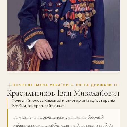
ПОЧЕСНІ ІМЕНА УКРАЇНИ — ЕЛІТА ДЕРЖАВИ III
Красильников Іван Миколайович
Почесний голова Київської міської організації ветеранів
України, генерал-лейтенант
За мужність і самопожертву, виявлені в боротьбі
з фашистськими загарбниками у від­стоюванні свободи