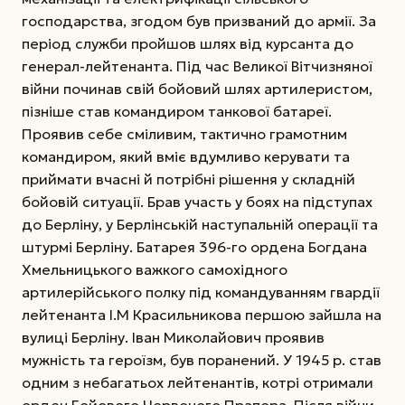
господарства, згодом був призваний до армії. За
період служби пройшов шлях від курсанта до
генерал-лейтенанта. Під час Великої Вітчизняної
війни починав свій бойовий шлях артилеристом,
пізніше став командиром танкової батареї.
Проявив себе сміливим, тактично грамотним
командиром, який вміє вдумливо керувати та
приймати вчасні й потрібні рішення у складній
бойовій ситуації. Брав участь у боях на підступах
до Берліну, у Берлінській наступальній операції та
штурмі Берліну. Батарея 396-го ордена Богдана
Хмельницького важкого самохідного
артилерійського полку під командуванням гвардії
лейтенанта І.М Красильникова першою зайшла на
вулиці Берліну.
Іван Миколайович проявив
мужність та героїзм, був поранений. У 1945 р. став
одним з небагатьох лейтенантів, котрі отримали
орден Бойового Червоного Прапора. Після війни