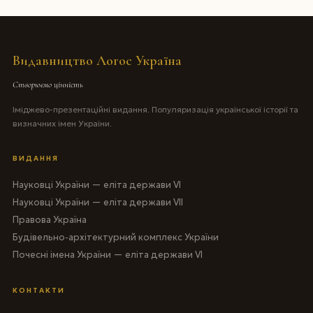
Видавництво Логос Україна
Створюємо цінність
Іміджево-презентаційні видання. Популяризація української історії та
визначних імен України.
ВИДАННЯ
Науковці України — еліта держави VI
Науковці України — еліта держави VII
Правова Україна
Будівельно-архітектурний комплекс України
Почесні імена України — еліта держави VI
КОНТАКТИ