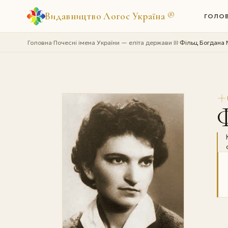
Видавництво Логос Україна
®
ГОЛО
Головна
Почесні імена України — еліта держави III
Фільц Богдана 
›
›