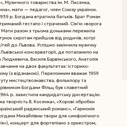
а», Музичного товариства ім. М. Лисенка,
на», мати — педагог, член Союзу українок.
1939 р.
Богдана втратила батьків. Брат Роман
атриманий гестапо і страчений. Сім’ю «ворога
. Мати разом з трьома доньками пережила
ятунок сиротам прийшов від родичів, котрі
ітей до Львова. Успішно закінчила музичну
Львівської консерваторії, де поталанило на
 Людкевича, Василя Барвінського, Анатолія
авчання на двох факультетах: історико-
му (з відзнакою). Переломним вважає 1959
итуту мистецтвознавства, фольклору та
ерівником Богдани Фільц був славетний
1964 р. захистила кандидатську дисертацію.
а творчість В. Косенка», «Хорові обробки
Український радянський романс», «Гармонія
 Богдани Михайлівни твори для симфонічного
ія»), концерт для фортепіано з оркестром,