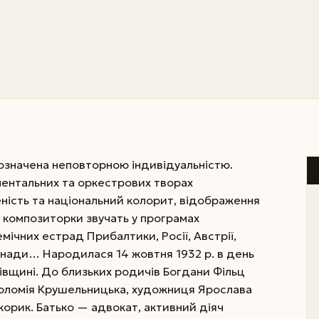
означена неповторною індивідуальністю.
ментальних та оркестрових творах
ність та національний колорит, відображення
и композиторки звучать у програмах
мічних естрад Прибалтики, Росії, Австрії,
 Канади… Народилася 14 жовтня 1932 р. в день
вівщині. До близьких родичів Богдани Фільц
Соломія Крушельницька, художниця Ярослава
орик. Батько — адвокат, активний діяч