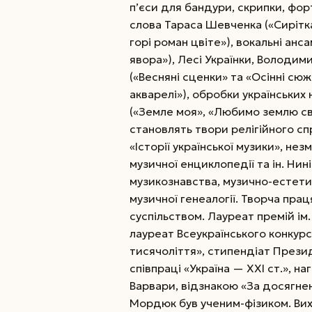
п’єси для бандури, скрипки, форт
слова Тараса Шевченка («Сирітка»
горі роман цвіте»), вокальні анса
явора»), Лесі Українки, Володи
(«Весняні сценки» та «Осінні сю
акварелі»), обробки українських 
(«Земле моя», «Любимо землю св
становлять твори релігійного сп
«Історії української музики», не
музичної енциклопедії та ін. Нин
музикознавства, музично-естети
музичної генеалогії. Творча пра
суспільством. Лауреат премій ім.
лауреат Все­українського конкурс
тисячоліття», стипендіат Прези
співпраці «Україна — ХХI ст.», 
Варвари, відзнакою «За досягнен
Мордюк був ученим-фізиком. Вих