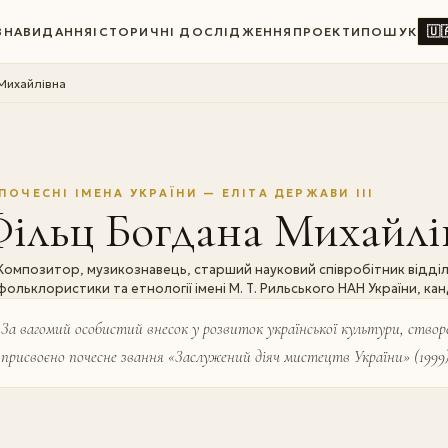
🇺
ВНА
ВИДАННЯ
ІСТОРИЧНІ ДОСЛІДЖЕННЯ
ПРОЕКТИ
ПОШУК
Михайлівна
ПОЧЕСНІ ІМЕНА УКРАЇНИ — ЕЛІТА ДЕРЖАВИ III
Фільц Богдана Михайлі
Композитор, музикознавець, старший науковий співробітник відділ
фольклористики та етнології імені М. Т. Рильського НАН України, 
За вагомий особистий внесок у розвиток української культури, ство
присвоєно почесне звання «Заслужений діяч мистецтв України» (1999)