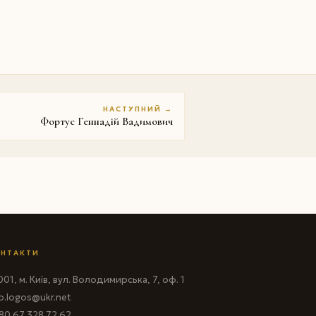
НАСТУПНИЙ →
Фортус Геннадій Вадимович
НТАКТИ
01, м. Київ, вул. Володимирська, 7, оф. 1
fo.logos@ukr.net
80 67 328 72 62