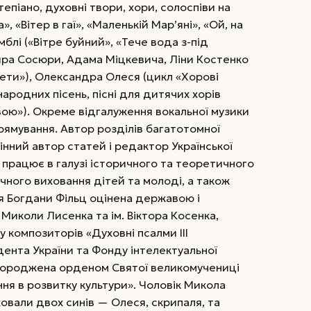
епіано, духовні твори, хори, солоспіви на
, «Вітер в гаї», «Маленькій Мар’яні», «Ой, на
мблі («Віт­ре буйний», «Тече вода з-під
мира Сосюри, Адама Міцкевича, Ліни Костенко
жети»), Олександра Олеся (цикл «Хорові
народних пісень, пісні для дитячих хорів
ою»). Окреме відгалуження вокальної музики
рямування. Автор розділів багатотомної
змінний автор статей і редактор Української
і працює в галузі історичного та теоретичного
чного виховання дітей та молоді, а також
ця Богдани Фільц оцінена державою і
 Миколи Лисенка та ім. Віктора Косенка,
у композиторів «Духовні псалми III
дента України та Фонду інтелектуальної
наго­роджена орденом Святої великомучениці
ня в розвитку культури». Чоловік Микола
овали двох синів — Олеся, скрипаля, та