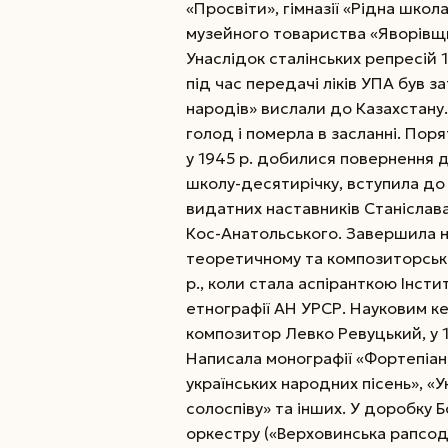
«Просвіти», гімназії «Рідна школ
музейного товарист­ва «Яворівщи
Унаслідок сталінських репресій 
під час передачі ліків УПА був з
народів» вислали до Казахстану
голод і померла в засланні. Пор
у 1945 р. добилися повернення д
школу-десятирічку, вступила до 
видатних наставників Станіслава
Кос-Анатольського. Завершила н
теоретичному та композиторсько
р., коли стала аспіранткою Інст
етнографії АН УРСР. Науковим к
композитор Левко Ревуцький, у 
Написала монографії «Фортепіанн
українських народних пісень», «
солоспіву» та інших. У доробку
оркестру («Верховинська рапсод