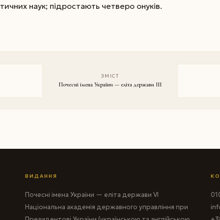
тичних наук; підростають четверо онуків.
ЗМІСТ
Почесні імена України — еліта держави III
ВИДАННЯ
КО
Почесні імена України — еліта держави VI
010
Національна академія державного управління при
in
Президентові України (українською та англійською
+3