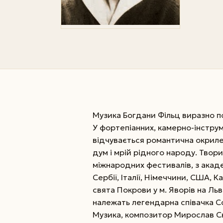
Музика Богдани Фільц виразно п
У фортепіанних, камерно-інстру
відчувається романтична окриле
дум і мрій рідного народу. Твор
міжнародних фестивалів, з акаде
Сербії, Італії, Німеччини, США,
свята Покрови у м. Яворів на Ль
належать легендарна співачка 
Музика, композитор Мирослав Ск