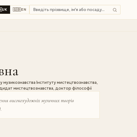

🇬🇧
UK
EN
вна
у музикознавства Інституту мистецтвознавства,
кандидат мистецтвознавства, доктор філософії
рення високохудожніх музичних творів
.