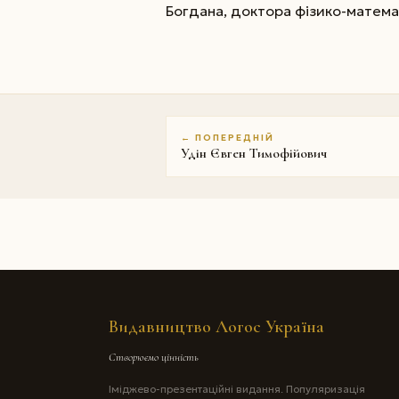
Богдана, доктора фізико-матема
← ПОПЕРЕДНІЙ
Удін Євген Тимофійович
Видавництво Логос Україна
Створюємо цінність
Іміджево-презентаційні видання. Популяризація