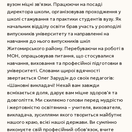
вузом міцні зв’язки. Працюючи на посаді
директора школи, організовував проходження у
школі стажування та практики студентів вузу. Як
начальник відділу освіти брав участь у розподілі
випускників університету та направленні на
навчання до нього випускників шкіл
Житомирського району. Перебуваючи на роботі в
МОН, опрацьовував питання, що стосувалися
навчання, виховання та професійної підготовки в
університеті. Словами щирої вдячності
звертається Олег Зарудін до своїх педагогів:
«Шановні викладачі! Нехай вам завжди
всміхається доля, дарує вам міцне здоров’я та
довголіття. Ми схиляємо голови перед мудрістю
і жертовністю освітянина – учителя, вихователя,
викладача, зусиллями якого твориться майбутнє
нашого краю, всієї нашої держави. Ви сумлінно
виконуєте свій професійний обов’язок, вчите