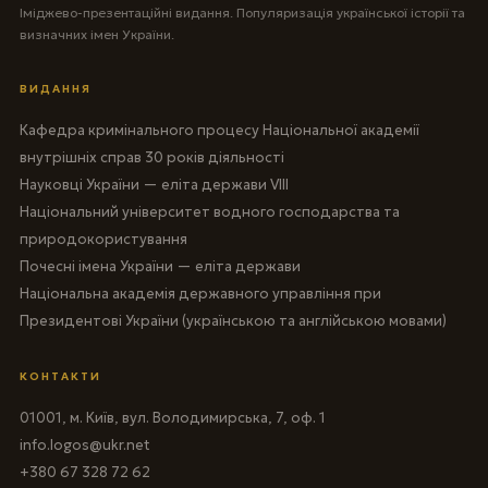
Іміджево-презентаційні видання. Популяризація української історії та
визначних імен України.
ВИДАННЯ
Кафедра кримінального процесу Національної академії
внутрішніх справ 30 років діяльності
Науковці України — еліта держави VIII
Національний університет водного господарства та
природокористування
Почесні імена України — еліта держави
Національна академія державного управління при
Президентові України (українською та англійською мовами)
КОНТАКТИ
01001, м. Київ, вул. Володимирська, 7, оф. 1
info.logos@ukr.net
+380 67 328 72 62