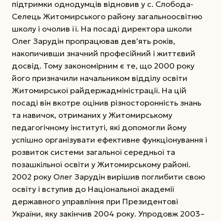
підтримки однодумців відновив у с. Слобода-
Селець Житомирського району загальноосвітню
школу і очолив її. На посаді директора школи
Олег Зарудін пропрацював дев’ять років,
накопичивши значний професійний і життєвий
досвід. Тому закономірним є те, що 2000 року
його призначили начальником відділу освіти
Житомирської райдержадміністрації. На цій
посаді він вкотре оцінив різносторонність знань
та навичок, отриманих у Житомирському
педагогічному інституті, які допомогли йому
успішно організувати ефективне функціонування і
розвиток системи загальної середньої та
позашкільної освіти у Житомирському районі.
2002 року Олег Зарудін вирішив поглибити свою
освіту і вступив до Національної академії
державного управління при Президентові
України, яку закінчив 2004 року. Упродовж 2003–