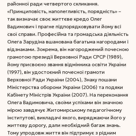
районної ради четвертого скликання.
«Принциповість, наполегливість, порядність» –
так визначає своє життєве кредо Олег
Вадимович і прагне підпорядковувати йому всі
свої справи. Професійна та громадська діяльність
Олега Зарудіна вшанована багатьма нагородами і
відзнаками. Зокрема, він нагороджений почесною
грамотою президії Верховної Ради СРСР (1989),
йому присвоєно звання відмінника освіти України
(1997), він удостоєний почесної грамоти
Верховної Ради України (2004), Знаку пошани
Міністерства оборони України (2006) та подяки
Кабінету Міністрів України (2007). На переконання
Олега Вадимовича, своїми успіхами він значною
мірою завдячує Житомирському педагогічному
інститутові, викладачі якого, виряджаючи його у
життєву дорогу, дали необхідний багаж знань.
Тому упродовж життя він підтримує з рідним