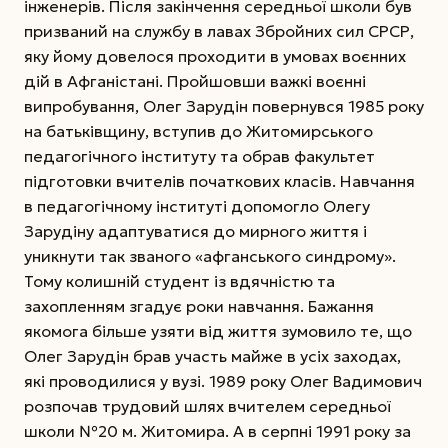
інженерів. Після закінчення середньої школи був
призваний на службу в лавах Збройних сил СРСР,
яку йому довелося проходити в умовах воєнних
дій в Афганістані. Пройшовши важкі воєнні
випробування, Олег Зарудін повернувся 1985 року
на батьківщину, вступив до Житомирського
педагогічного інституту та обрав факультет
підготовки вчителів початкових класів. Навчання
в педагогічному інституті допомогло Олегу
Зарудіну адаптуватися до мирного життя і
уникнути так званого «афганського синдрому».
Тому колишній студент із вдячністю та
захопленням згадує роки навчання. Бажання
якомога більше узяти від життя зумовило те, що
Олег Зарудін брав участь майже в усіх заходах,
які проводилися у вузі. 1989 року Олег Вадимович
розпочав трудовий шлях вчителем середньої
школи №20 м. Житомира. А в серпні 1991 року за