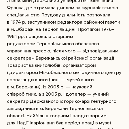
Львівський державний університет імені Івана
Франка, де отримала диплом за журналістською
спеціальністю. Трудову діяльність розпочала
в 1974 р. заступником редактора районної газети
в м. Збаражі на Тернопільщині. Протягом 1976–
1981 рр. працювала старшим
редактором Тернопільського обласного
управління пресою, після чого —
відповідальним
секретарем Бережанської районної організації
Товариства книголюбів, організатором
і директором Міжобласного методичного центру
пропаганди книги (нині — музей книги
в м. Бережани). Із 2003 р. — науковий
співробітник, а з 2005 р. і дотепер — учений
секретар Державного історико-архітектурного
заповідника в м. Бережани Тернопільської
області. Найбільш творчим і плодотворним
для Надії Іларіонівни був період праці в музеї