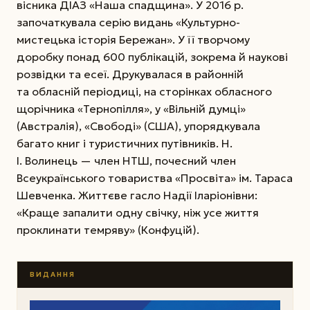
вісника ДІАЗ «Наша спадщина». У 2016 р.
започаткувала серію видань «Культурно-
мистецька історія Бережан». У її творчому
доробку понад 600 публікацій, зокрема й наукові
розвідки та есеї. Друкувалася в районній
та обласній періодиці, на сторінках об­ласного
щорічника «Тернопілля», у «Вільній думці»
(Австралія), «Свобо­ді» (США), упорядкувала
багато книг і туристичних путівників. Н.
І. Волинець — член НТШ, почесний член
Всеукраїнського товариства «Просвіта» ім. Тараса
Шевченка. Життєве гасло Надії Іларіонівни:
«Краще запалити одну свічку, ніж усе життя
проклинати темряву» (Конфуцій).
ВИДАННЯ