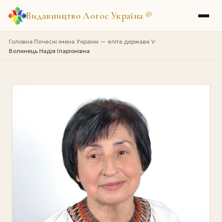
Видавництво Логос Україна
®
Головна
Почесні імена України — еліта держави V
›
›
Волинець Надія Іларіонівна