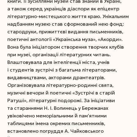
книги. Її зусиллями музей став знаний в Україні,
а також серед українців діаспори як епіцентр
літерату­рно-мистецького життя краю. Унікальним
надбанням музею став сформований нею фонд:
стародруки, прижиттєві видання письменників,
поетичні антології «Українська муза», «Акор­ди».
Вона була ініціатором створення творчих клубів
при музеї, організації літературних читань.
Влаштовувала для інтелігенції міста, учнів
і студентів зустрі­чі з багатьма літераторами,
видавництвами, акторами драмтеатрів.
Організовувала літературно-родинні свята,
музичні вечори й поетичні «Зустрічі в ста­рій
Ратуші», літературні подорожі. За ініціативи
та стараннями Н. І. Волинець у Бережанах
увіковічено меморіальними й пам’ятними
таблицями імена окремих письменників,
встановлено погруддя А. Чайковського