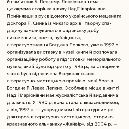
й пам’ятник Б. Лепкому. Лепківська тема —
це окрема сто­рінка шляху Надії Іларіонівни.
Прийнявши з рук відомого українського мецената
доктора Р. Смика із Чикаго архів і творчу спа­
дщину замовчуваного в радянську добу
письменника, поета, публіциста,
літературознавця Богдана Лепкого, уже в 1992 р.
організувала виставку в музеї книги й розпочала
організаційну роботу з підготовки меморіального
музею, який було відкрито у 1995 р., за створення
якого була відзначена Всеукраїнською
літературно-мистецькою премією імені братів
Богдана й Левка Лепких. Особливе місце в житті
Надії Іларіонівни має журналістська й видавнича
діяльність. У 1990 р. вона стала співзасновником,
а від 1997 р. — упорядником і літературним ре­
дактором літературно-мистецького, історико-
краєзнавчого альманаху «Жай­вір», від 2004 р. —