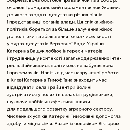
очолює Громадянський парламент жінок України,
до якого входять депутатки різних рівнів
і представниці органів влади. Ця спілка жінок-
політиків бореться за більше залучення жінок
до політики та збільшення їхньої чисельності
у рядах депутатів Верховної Ради України.
Катерина Ващук лобіює інтереси матерів
і трудівниць у контексті загальнодержавних інте­
ресів. Зайнявшись політикою, не забуває вона
і про земляків. Навіть під час напруженої роботи
в Києві Катерина Тимофіївна знаходить час
відвідувати села і райцентри Волині,
зустрічатися у полях і в селах із трудівниками,
шукаючи найбільш ефективні шляхи
для подальшого розвитку аграрного сектору.
Численних успіхів Катерині Тимо­фіївні допомогла
здобути міцна сім’я. Разом із чоловіком Віктором