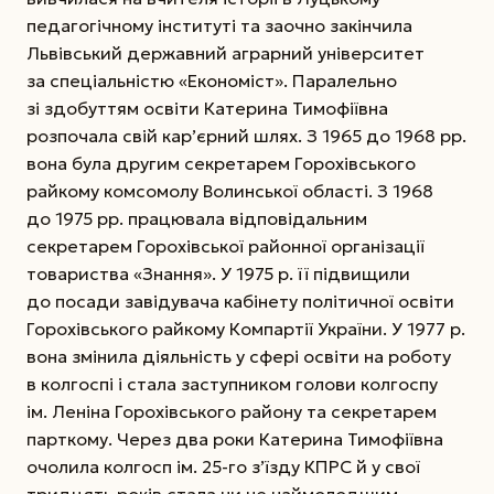
педагогічному інституті та заочно закінчила
Львівський державний аграрний університет
за спеціальністю «Економіст». Паралельно
зі здобуттям освіти Катерина Тимофіївна
розпочала свій кар’єрний шлях. З 1965 до 1968 рр.
вона була другим секретарем Горохівського
райкому комсомолу Волинської області. З 1968
до 1975 рр. працювала відповідальним
секретарем Горохівської районної організації
товариства «Знання». У 1975 р. її підвищили
до посади завідувача кабінету політичної освіти
Горохівського райкому Компартії України. У 1977 р.
вона змінила діяльність у сфері освіти на роботу
в колгоспі і стала заступником голови колгоспу
ім. Леніна Горохівського району та секретарем
парткому. Через два роки Катерина Тимофіївна
очолила колгосп ім. 25-го з’їзду КПРС й у свої
тридцять років стала чи не наймолодшим