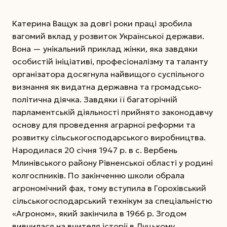
Катерина Ващук за довгі роки праці зробила
вагомий вклад у розвиток Української держави.
Вона — унікальний приклад жінки, яка завдяки
особистій ініціативі, професіоналізму та таланту
організатора досягнула найвищого суспільного
визнання як видатна державна та громадсько-
політична діячка. Завдяки її багаторічній
парламентській діяльності прийнято законодавчу
основу для проведення аграрної реформи та
розвитку сільськогосподарського виробництва.
Народилася 20 січня 1947 р. в с. Вербень
Млинівського району Рівненської області у родині
колгоспників. По закінченню школи обрала
агрономічний фах, тому вступила в Горохівський
сільськогосподарський технікум за спеціальністю
«Агроном», який закінчила в 1966 р. Згодом
вивчилася на вчителя історії в Луцькому