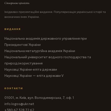
Створюємо цінність
Іміджево-презентаційні видання. Популяризація української історії та
визначних імен України.
ВИДАННЯ
Національна академія державного управління при
Президентові України
Національна металургійна академія України
Національний університет водного господарства та
природокористування
Науковці України-еліта держави
Науковці України — еліта держави V
КОНТАКТИ
01001, м. Київ, вул. Володимирська, 7, оф. 1
info.logos@ukr.net
+380 67 328 72 62