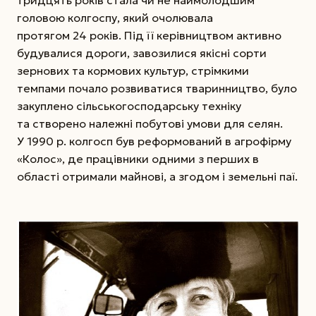
головою колгоспу, який очолювала
протягом 24 років. Під її керівництвом активно
будувалися дороги, завозилися якісні сорти
зернових та кормових культур, стрімкими
темпами почало розвиватися тваринництво, було
закуплено сільськогосподарську техніку
та створено належні побутові умови для селян.
У 1990 р. колгосп був реформований в агрофірму
«Колос», де працівники одними з перших в
області отримали майнові, а згодом і земельні паї.