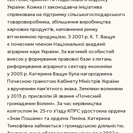
України. Кожна її законодавча ініціатива
спрямована на підтримку сільськогосподарського
товаровиробника, збільшення виробництва
харчових продуктів, наповнення ринку
вітчизняною продукцією. З 2001 р. К. Т. Ващук
є почесним членом Націо­нальної академії
аграрних наук України. За вагомий особистий
внесок у формування правової бази з питань
реформування аграрного сектору економіки
у 2005 р. Катерина Ващук була нагороджена
Почесною грамотою Кабінету Міністрів України
з врученням пам’ятного знака. Земляки-волиняни
у 2013 р. присвоїли їй звання «Почесний
громадянин Волині». За час керівництва
колгоспом ім. 25-го з’їзду КПРС удостоєна ордена
«Знак Пошани» та ордена Леніна. Катерина
Тимофіївна займається і громадською діяльністю.
Зокрема, вона обстоює права жінок та з 2002 р.