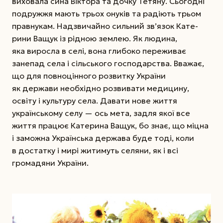
виховала сина Віктора та дочку Тетяну. Сьогодні
подружжя мають трьох онуків та радіють трьом
правнукам. Надзвичайно сильний зв’язок Кате­
рини Ващук із рідною землею. Як людина,
яка виросла в селі, вона глибоко переживає
занепад села і сільського господарства. Вважає,
що для повноцінного розвитку України
як держави необхідно розвивати медицину,
освіту і культуру села. Давати нове життя
українському селу — ось мета, задля якої все
життя працює Катерина Ващук, бо знає, що міцна
і заможна Українська держава буде тоді, коли
в достатку і мирі житимуть селяни, як і всі
громадяни України.