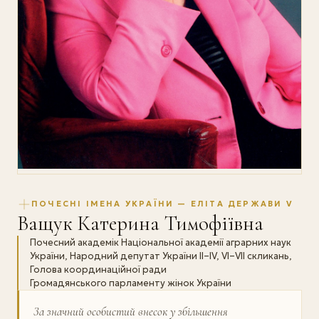
ПОЧЕСНІ ІМЕНА УКРАЇНИ — ЕЛІТА ДЕРЖАВИ V
Ващук Катерина Тимофіївна
Почесний академік Національної академії аграрних наук
України, Народний депутат України II–IV, VI–VII скликань,
Голова координаційної ради
Громадянського парламенту жінок України
За значний особистий внесок у збільшення