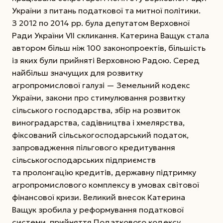
України з питань податкової та митної політики.
З 2012 по 2014 рр. була депутатом Верховної
Ради України VII скликання. Катерина Ващук стала
автором більш ніж 100 законопроектів, більшість
із яких були прийняті Верховною Радою. Серед
найбільш значущих для розвитку
агропромислової галузі — Земельний кодекс
України, закони про стимулювання розвитку
сільського господарства, збір на розвиток
виноградарства, садівництва і хмелярства,
фіксований сільськогосподарський податок,
запровадження пільгового кредитування
сільськогосподарських підприємств
та пролонгацію кредитів, державну підтримку
агропромислового комплексу в умовах світової
фінансової кризи. Великий внесок Катерина
Ващук зробила у реформування податкової
системи, прийняття Податкового кодексу