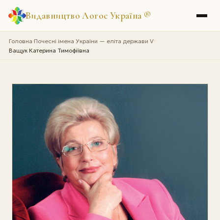
Видавництво Логос Україна
®
Головна
Почесні імена України — еліта держави V
›
›
Ващук Катерина Тимофіївна