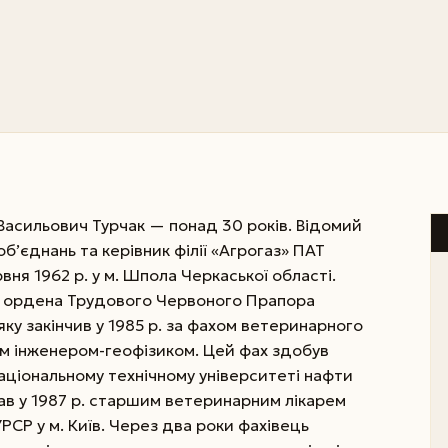
 Васильович Турчак — понад 30 років. Відомий
б’єднань та керівник філії «Агрогаз» ПАТ
вня 1962 р. у м. Шпола Черкаської області.
кій ордена Трудового Червоного Прапора
яку закінчив у 1985 р. за фахом ветеринарного
м інженером-геофізиком. Цей фах здобув
національному технічному університеті наф­ти
очав у 1987 р. старшим ветеринарним лікарем
РСР у м. Київ. Через два роки фахівець