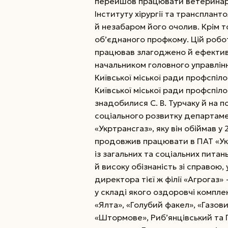
перейшов працювати ветеринарн
Інституту хірургії та трансплант
й незабаром його очолив. Крім т
об’єднаного профкому. Цій роботі
працював злагоджено й ефективн
начальником головного управлін
Київської міської ради профспіло
Київської міської ради профспіл
знадобилися С. В. Турчаку й на 
соціального розвитку департамен
«Укртрансгаз», яку він обіймав у
продовжив працювати в ПАТ «Укр
із загальних та соціальних питан
й високу обізнаність зі справою
директора тієї ж філії «Агрогаз
у складі якого оздоровчі компле
«Ялта», «Голубий факел», «Газови
«Штормове», Риб’янцівський та 