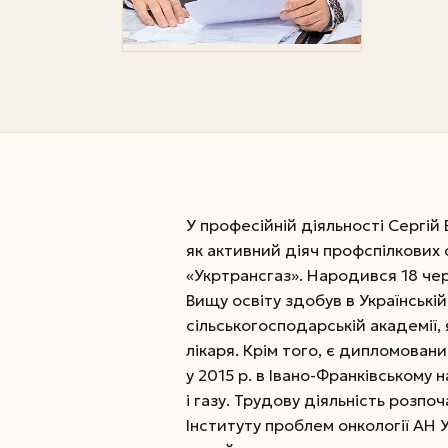
У професійній діяльності Сергій
як активний діяч профспілкових о
«Укртрансгаз». Народився 18 чер
Вищу освіту здобув в Україн­сь
сільськогосподарській академії, 
лікаря. Крім того,
є дипломовани
у 2015 р. в Івано-Франківському 
і газу. Трудову діяльність розп
Інституту проблем онкології АН У