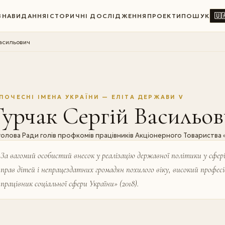
🇺
ВНА
ВИДАННЯ
ІСТОРИЧНІ ДОСЛІДЖЕННЯ
ПРОЕКТИ
ПОШУК
Васильович
ПОЧЕСНІ ІМЕНА УКРАЇНИ — ЕЛІТА ДЕРЖАВИ V
урчак Сергій Васильо
голова Ради голів профкомів працівників Акціонерного Товариства 
За вагомий особистий внесок у реалізацію державної політики у сфері
прав дітей і непрацездатних громадян похилого віку, високий профес
працівник соціальної сфери України» (2018).