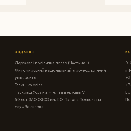
ВИДАННЯ
КО
Держава і політичне право (Частина 1)
010
Житомирський національний агро-екологічний
in
університет
+3
Галицька еліта
+3
Науковці України — еліта держави V
Вс
50 лет ЗАО ОЗСО им. Е.О. Патона Полвека на
По
службе сварке