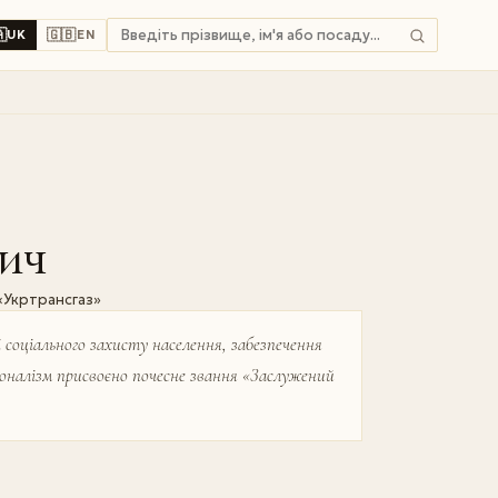

🇬🇧
UK
EN
вич
«Укртрансгаз»
 соціального захисту населення, забезпечення
іоналізм присвоєно почесне звання «Заслужений