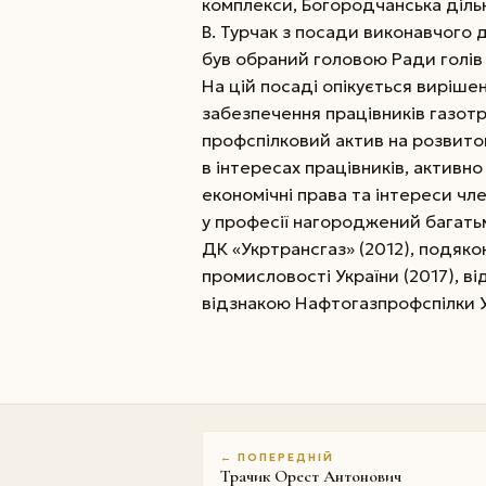
комплекси, Богородчанська дільн
В. Турчак з посади виконавчого д
був обраний головою Ради голів 
На цій посаді опікується виріше
забезпечення працівників газот
профспілковий актив на розвиток
в інтересах працівників, активно
економічні права та інтереси чле
у професії нагороджений багать
ДК «Укртрансгаз» (2012), подяко
промисловості України (2017), в
відзнакою Нафтогазпрофспілки Ук
← ПОПЕРЕДНІЙ
Трачик Орест Антонович