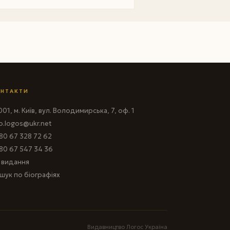
НТАКТИ
01, м. Київ, вул. Володимирська, 7, оф. 1
fo.logos@ukr.net
80 67 328 72 62
80 67 547 34 36
і видання
шук по біографіях
Видавництво Логос Україна