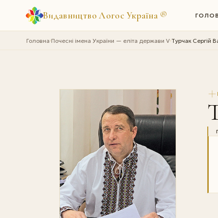
Видавництво Логос Україна
®
ГОЛО
Головна
Почесні імена України — еліта держави V
Турчак Сергій 
›
›
Т