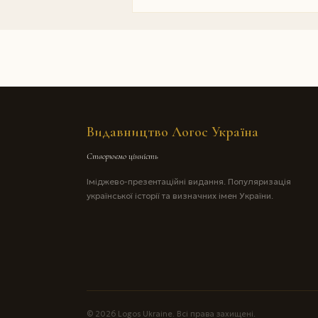
Видавництво Логос Україна
Створюємо цінність
Іміджево-презентаційні видання. Популяризація
української історії та визначних імен України.
© 2026 Logos Ukraine. Всі права захищені.