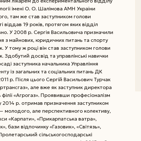
им лікарем до експериментального відділу
ології імені О. О. Шалімова АМН України
ого, там же став заступником голови
 віддав 19 років, протягом яких відділ
о. У 2008 р. Сергія Васильовича призначили
ня з майнових, юридичних питань та спорту
к. У тому ж році він став заступником голови
ок. Здобутий досвід та управлінські навички
посаді заступника начальника Управління
ту із загальних та соціальних питань ДК
 2011 р. Після цього Сергій Васильович Турчак
трансгаз», але вже як заступник директора
ь філії «Агрогаз». Проявивши професіоналізм
, у 2014 р. отримав призначення заступником
» — молодого, але перспективного колективу,
кси «Карпати», «Прикарпатська ватра»,
к», бази відпочинку «Газовик», «Світязь»,
Пролетарський сільськогосподарські