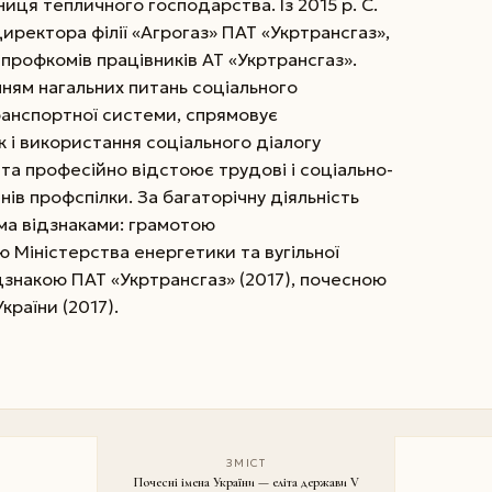
иця тепличного господарства. Із 2015 р. С.
иректора філії «Агрогаз» ПАТ «Укртранс­газ»,
профкомів працівників АТ «Укртрансгаз».
нням нагальних питань соціального
ранспортної системи, спрямовує
 і використання соціального діалогу
 та професійно відстоює трудові і соціально-
нів профспілки. За багаторічну діяльність
ма відзнаками: грамотою
ю Міністерства енергетики та вугільної
ідзнакою ПАТ «Укртрансгаз» (2017), почесною
раїни (2017).
ЗМІСТ
Почесні імена України — еліта держави V