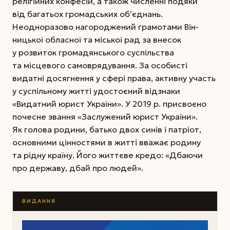
релігійних конфесій, а також численні подяки
від багатьох громадських об’єднань.
Неодноразово нагороджений грамотами Він­
ницької обласної та міської рад за внесок
у розвиток громадянського суспільства
та місцевого самоврядування. За особисті
видатні досягнення у сфері права, активну участь
у суспільному житті удостоєний відзнаки
«Видатний юрист України». У 2019 р. присвоєно
почесне звання «Заслужений юрист України».
Як голова родини, батько двох синів і патріот,
основними цінностями в житті вважає родину
та рідну країну. Його життєве кредо: «Дбаючи
про державу, дбай про людей».
ВИДАННЯ