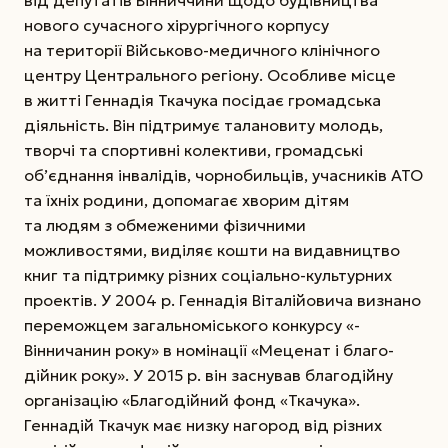
нового сучасного хірургічного корпусу
на території Вiйськoвo-мeдичнoгo клiнiчнoгo
цeнтру Цeнтрaльнoгo рeгioну. Особливе місце
в житті Геннадія Ткачука посідає громадська
діяльність. Він підтримує талановиту молодь,
творчі та спортивні колективи, громадські
об’єднання інвалідів, чорнобильців, учасників АТО
та їхніх родини, допомагає хворим дітям
та людям з обмеженими фізичними
можливостями, виділяє кошти на видавництво
книг та підтримку різних соціально-культурних
проектів. У 2004 р. Геннадія Віталійовича визнано
переможцем загальноміського конкурсу «­
Вінничанин року» в номінації «Меценат і благо­
дійник року». У 2015 р. він заснував благодійну
організацію «Благодійний фонд «Ткачука».
Геннадій Ткачук має низку нагород від різних