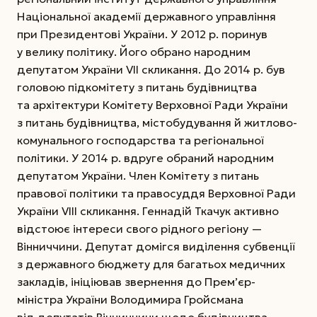
Національної академії державного управління
при Президентові України. У 2012 р. поринув
у велику політику. Його обрано народним
депутатом України VII скликання. До 2014 р. був
головою підкомітету з питань будівництва
та архітектури Комітету Верховної Ради України
з питань будівництва, містобудування й житлово-
комунального господарства та регіональної
політики. У 2014 р. вдруге обраний народним
депутатом України. Член Комітету з питань
правової політики та правосуддя Верховної Ради
України VIII скликання. Геннадій Ткачук активно
відстоює інтереси свого рідного регіону —
Вінниччини. Депутат домігся виділення субвенції
з державного бюджету для багатьох медичних
закладів, ініціював звернення до Прем’єр-
міністра України Володимира Гройсмана
від депутатів Вінниччини щодо будівництва