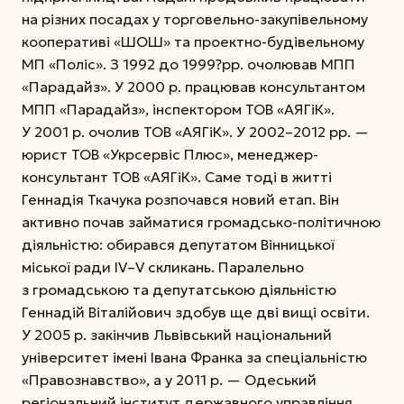
на різних посадах у торговельно-закупівельному
кооперативі «ШОШ» та проектно-будівельному
МП «Поліс». З 1992 до 1999?рр. очолював МПП
«Парадайз». У 2000 р. працював консультантом
МПП «Пара­дайз», інспектором ТОВ «АЯГіК».
У 2001 р. очолив ТОВ «АЯГіК». У 2002–2012 рр. —
юрист ТОВ «Укр­сервіс Плюс», менеджер-
консультант ТОВ «АЯГіК».
Саме тоді в житті
Геннадія Ткачука розпочався новий етап. Він
активно почав займатися громадсько-політичною
діяльністю: обирався депутатом Вінницької
міської ради IV–V скликань. Паралельно
з громадською та депутатською діяльністю
Геннадій Віталійович здобув ще дві вищі освіти.
У 2005 р. закінчив Львівський національний
університет імені Івана Франка за спеціальністю
«Правознавство», а у 2011 р. — Одеський
регіональний інститут державного управління