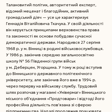
Талановитий політик, авторитетний експерт,
відомий меценат і благодійник, активний
громадський діяч — усе це характеризує
Геннадія Віталійовича Ткачука. У своїй діяльності
він керується принципами верховенства права
та законності як основи побудови сучасної
демократичної держави. Народився 27 серпня
1968 р. у м. Вінниці в родині військовослужбовця.
У 1986 р. закінчив середню загальноосвітню
школу № 56 Південної групи військ
у м. Деберцен, Угорщина. У тому ж році вступив
до Вінницького державного політехнічного
університету, але закінчив його вже в 1994 р.
через перерву на військову службу. Трудовий
шлях розпочав у магазині «Універмаг» Вінницького
міського об’єднання «Продтовари» і відтоді його
професійна діяльність пов’язана зі сферою
підприємництва. Надалі продовжив працювати