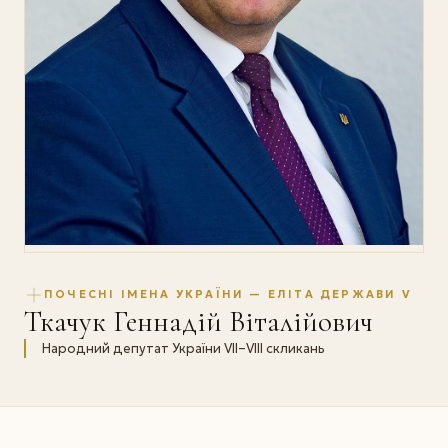
ПОЧЕСНІ ІМЕНА УКРАЇНИ — ЕЛІТА ДЕРЖАВИ V
Ткачук Геннадій Віталійович
Народний депутат України VІІ–VIII скликань