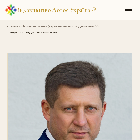
Видавництво Логос Україна
®
Головна
Почесні імена України — еліта держави V
›
›
Ткачук Геннадій Віталійович