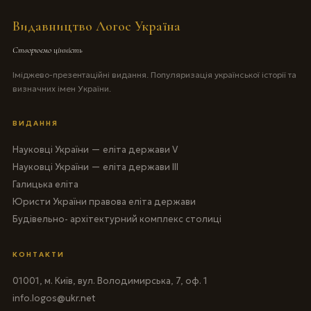
Видавництво Логос Україна
Створюємо цінність
Іміджево-презентаційні видання. Популяризація української історії та
визначних імен України.
ВИДАННЯ
Науковці України — еліта держави V
Науковці України — еліта держави III
Галицька еліта
Юристи України правова еліта держави
Будівельно- архітектурний комплекс столиці
КОНТАКТИ
01001, м. Київ, вул. Володимирська, 7, оф. 1
info.logos@ukr.net