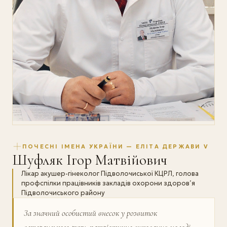
ПОЧЕСНІ ІМЕНА УКРАЇНИ — ЕЛІТА ДЕРЖАВИ V
Шуфляк Ігор Матвійович
Лікар акушер-гінеколог Підволочиської КЦРЛ, голова
профспілки працівників закладів охорони здоров’я
Підволочиського району
За значний особистий внесок у розвиток