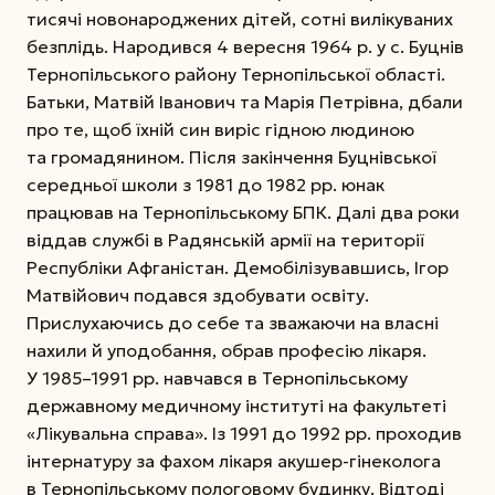
тисячі новонароджених дітей, сотні вилікуваних
безплідь. Народився 4 вересня 1964 р. у с. Буцнів
Тернопільського району Тернопільської області.
Батьки, Матвій Іванович та Марія Петрівна, дбали
про те, щоб їхній син виріс гідною людиною
та громадянином.
Після закінчення Буцнівської
середньої школи з 1981 до 1982 рр. юнак
працював на Тернопільському БПК. Далі два роки
віддав службі в Радянській армії на території
Республіки Афганістан. Демобілізувавшись, Ігор
Матвійович подався здобувати освіту.
Прислухаючись до себе та зважаючи на власні
нахили й уподобання, обрав професію лікаря.
У 1985–1991 рр. навчався в Тернопільському
державному медичному інституті на факультеті
«Лікувальна справа». Із 1991 до 1992 рр. проходив
інтернатуру за фахом лікаря акушер-гінеколога
в Тернопільському пологовому будинку. Відтоді