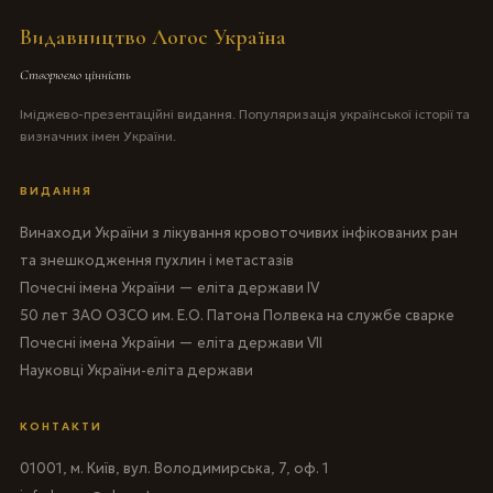
Видавництво Логос Україна
Створюємо цінність
Іміджево-презентаційні видання. Популяризація української історії та
визначних імен України.
ВИДАННЯ
Винаходи України з лікування кровоточивих інфікованих ран
та знешкодження пухлин і метастазів
Почесні імена України — еліта держави IV
50 лет ЗАО ОЗСО им. Е.О. Патона Полвека на службе сварке
Почесні імена України — еліта держави VII
Науковці України-еліта держави
КОНТАКТИ
01001, м. Київ, вул. Володимирська, 7, оф. 1