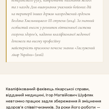
ветеранського руху, патріотичне виховання молоді
та з нагоди Дня вшанування учасників бойових дій
на території інших держав нагороджений орденом
Богдана Хмельницького ІІІ ступеня (2014). За значний
особистий внесок у розвиток вітчизняної системи
охорони здоров’я, надання кваліфікованої медичної
допомоги та високу професійну
майстерність присвоєно почесне звання «Заслужений
лікар України» (2016).
Кваліфікований фахівець лікарської справи,
відданий медицині, Ігор Матвійович Шуфляк
невтомно працює задля збереження й зміцнення
здоров’я співвітчизників. За роки його роботи —