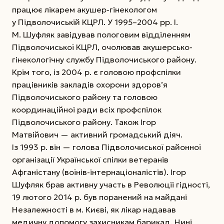
працює лікарем акушер-гінекологом
у Підволочиській КЦРЛ. У 1995–2004 рр. І.
М. Шуфляк завідував пологовим відділенням
Підволочиської КЦРЛ, очолював акушерсько-
гінекологічну службу Підволочиського району.
Крім того, із 2004 р. є головою профспілки
працівників закладів охорони здоров’я
Підволочиського району та головою
координаційної ради всіх профспілок
Підволочиського району. Також Ігор
Матвійович — активний громадський діяч.
Із 1993 р. він — голова Підволочиської районної
організації Української спілки ветеранів
Афганістану (воїнів-інтернаціоналістів). Ігор
Шуфляк брав активну участь в Революції гідності,
19 лютого 2014 р. був поранений на майдані
Незалежності в м. Києві, як лікар надавав
медичну допомогу захисникам барикад. Нині