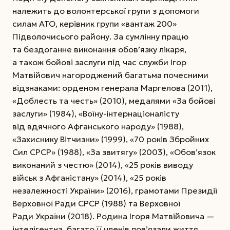
належить до волонтерської групи з допомоги
силам АТО, керівник групи «вантаж 200»
Підволочисього району. За сумлінну працю
та бездоганне виконання обов’язку лікаря,
а також бойові заслуги під час служби Ігор
Матвійович нагороджений багатьма почесними
відзнаками: орденом генерала Маргелова (2011),
«Доблесть та честь» (2010), медалями «За бойові
заслуги» (1984), «Воїну-інтернаціоналісту
від вдячного Афганського народу» (1988),
«Захиснику Вітчизни» (1999), «70 років Збройних
Сил СРСР» (1988), «За звитягу» (2003), «Обов’язок
виконаний з честю» (2014), «25 років виводу
військ з Афганістану» (2014), «25 років
незалежності України» (2016), грамотами Президії
Верховної Ради СРСР (1988) та Верховної
Ради України (2018). Родина Ігоря Матвійовича —
інтелігентна, багато її членів пов’язали життя