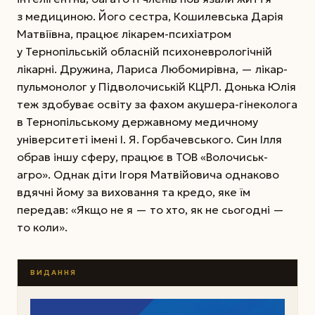
з медициною. Його сестра, Кошилевська Дарія
Матвіївна, працює лікарем-психіатром
у Тернопільській обласній психоневрологічній
лікарні. Дружина, Лариса Любомирівна, — лікар-
пульмонолог у Підволочиській КЦРЛ. Донька Юлія
теж здобуває освіту за фахом акушера-гінеколога
в Тернопільському державному медичному
університеті імені І. Я. Горбачевського. Син Ілля
обрав іншу сферу, працює в ТОВ «Волочиськ-
агро». Однак діти Ігоря Матвійовича однаково
вдячні йому за виховання та кредо, яке їм
передав: «Якщо не я — то хто, як не сьогодні —
то коли».
ВИДАННЯ