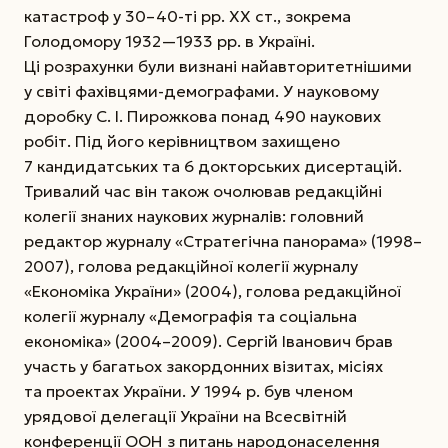
катастроф у 30–40-ті рр. XX ст., зокрема
Голодомору 1932—1933 рр. в Україні.
Ці розрахунки були визнані найавторитетнішими
у світі фахівцями-демографами.
У науковому
доробку С. І. Пирожкова понад 490 наукових
робіт. Під його керівництвом захищено
7 кандидатських та 6 докторських дисертацій.
Тривалий час він також очолював редакційні
колегії знаних наукових журналів: головний
редактор журналу «Стратегічна панорама» (1998–
2007), голова редакційної колегії журналу
«Економіка України» (2004), голова редакційної
колегії журналу «Демографія та соціальна
економіка» (2004–2009). Сергій Іванович брав
участь у багатьох закордонних візитах, місіях
та проектах України. У 1994 р. був членом
урядової делегації України на Всесвітній
конференції OOН з питань народонаселення