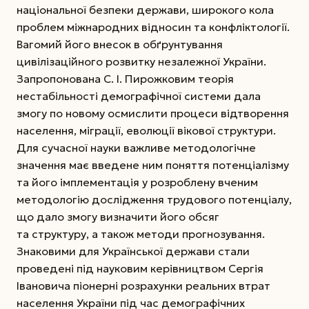
національної безпеки держави, широкого кола
проблем міжнародних відносин та конфліктології.
Вагомий його внесок в обґрунтування
цивілізаційного розвитку незалежної України.
Запропонована С. І. Пирожковим теорія
нестабільності демографічної системи дала
змогу по новому осмислити процеси відтворення
населення, міграції, еволюції вікової структури.
Для сучасної науки важливе методологічне
значення має введене ним поняття потенціалізму
та його імплементація у розроблену вченим
методологію дослідження трудового потенціалу,
що дало змогу визначити його обсяг
та структуру, а також методи прогнозування.
Знаковими для Україн­ської держави стали
проведені під науковим керівництвом Сергія
Івановича піонерні розрахунки реальних втрат
населення України під час демографічних