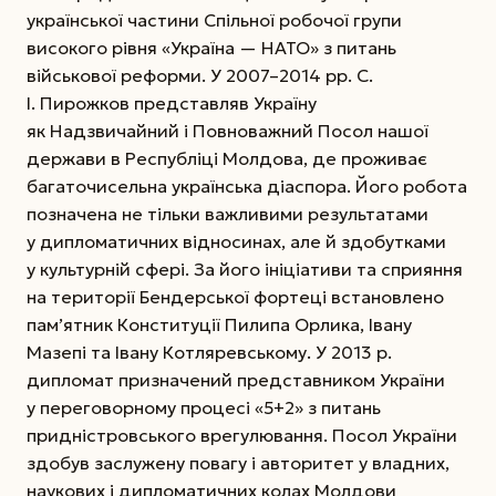
української частини Спільної робочої групи
високого рівня «Україна — НАТО» з питань
військової реформи. У 2007–2014 рр. С.
І. Пирожков представляв Україну
як Надзвичайний і Повноважний Посол нашої
держави в Республіці Молдова, де проживає
багаточисельна українська діаспора. Його робота
позначена не тільки важливими результатами
у дипломатичних відносинах, але й здобутками
у культурній сфері. За його ініціативи та сприяння
на території Бендерської фортеці встановлено
пам’ятник Конституції Пилипа Орлика, Івану
Мазепі та Івану Котляревському. У 2013 р.
дипломат призначений представником України
у переговорному процесі «5+2» з питань
придністровського врегулювання. Посол України
здобув заслужену повагу і авторитет у владних,
наукових і дипломатичних колах Молдови