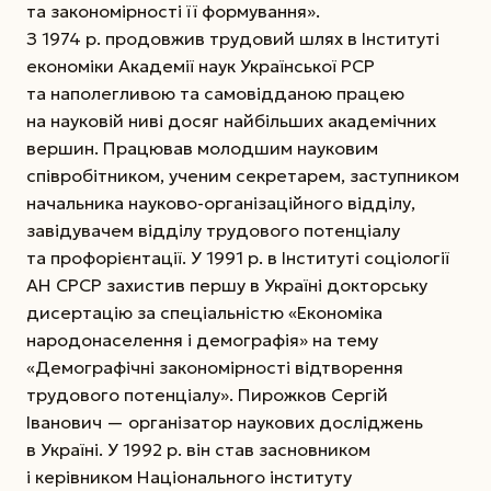
та закономірності її формування».
З 1974 р. продовжив трудовий шлях в Інституті
економіки Академії наук Української РСР
та наполегливою та самовідданою працею
на науковій ниві досяг найбільших академічних
вершин. Працював молодшим науковим
співробітником, ученим секретарем, заступником
начальника науково-організаційного відділу,
завідувачем відділу трудового потенціалу
та профорієнтації. У 1991 р. в Інституті соціології
АН СРСР захистив першу в Україні докторську
дисертацію за спеціальністю «Економіка
народонаселення і демографія» на тему
«Демографічні закономірності відтворення
трудового потенціалу». Пирожков Сергій
Іванович — організатор нау­кових досліджень
в Україні. У 1992 р. він став засновником
і керівником Національного інституту