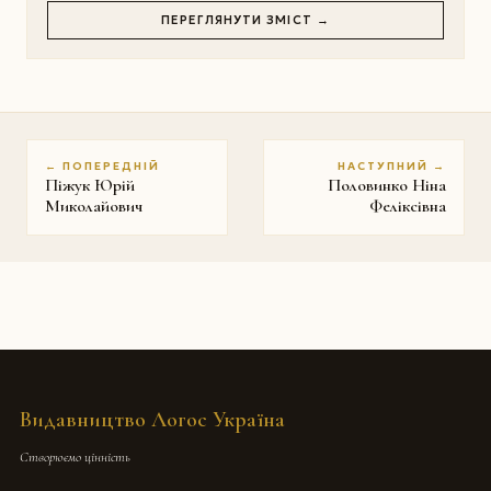
ПЕРЕГЛЯНУТИ ЗМІСТ →
← ПОПЕРЕДНІЙ
НАСТУПНИЙ →
Піжук Юрій
Половинко Ніна
Миколайович
Феліксівна
Видавництво Логос Україна
Створюємо цінність