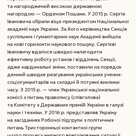
та нагороджений високою державною
нагородою — Орденом Пошани. У 2015 р. Сергія
Івановича обрали віце-президентом Національної
академії наук України. За його керівництва Секція
суспільних і гуманітарних наук Академії вийшла
на нові горизонти наукового пошуку. Сергієві
Івановичу вдалося швидко налагодити
ефективну роботу установ і відділень Секції,
адже кардинальні зміни, поставили на порядок
денний швидке реагування українських учених-
соціогуманітаріїв на складні й потужні виклики
часу. З 2015 р. — член Української національної
комісії з питань правопису (співголова)
та Комітету з Державних премій України в галузі
науки і техніки. У 2016 р. представляв Україну
на засіданнях Робочої підгрупи з політичних
питань Тристоронньої контактної групи
щодо процесу мирного врегулювання ситуації