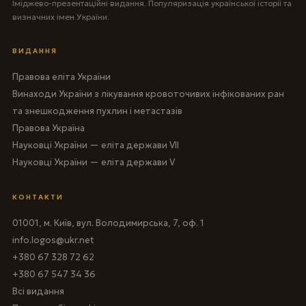
Іміджево-презентаційні видання. Популяризація української історії та
визначних імен України.
ВИДАННЯ
Правова еліта України
Винаходи України з лікування кровоточивих інфікованих ран
та знешкодження пухлин і метастазів
Правова Україна
Науковці України — еліта держави VII
Науковці України — еліта держави V
КОНТАКТИ
01001, м. Київ, вул. Володимирська, 7, оф. 1
info.logos@ukr.net
+380 67 328 72 62
+380 67 547 34 36
Всі видання