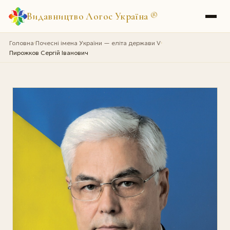
Видавництво Логос Україна
®
Головна
Почесні імена України — еліта держави V
›
›
Пирожков Сергій Іванович