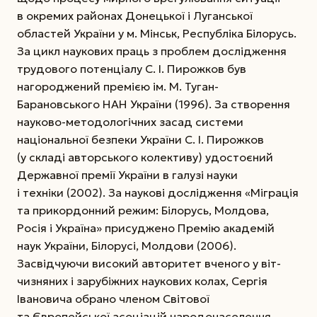
в окремих районах Донецької і Луганської
областей України у м. Мінськ, Республіка Білорусь.
За цикл наукових праць з проблем дослідження
трудового потенціалу С. І. Пирожков був
нагороджений премією ім. М. Туган-
Барановського HAH України (1996). За створення
науково-методологічних засад системи
національної безпеки України С. І. Пирожков
(у складі авторського колективу) удостоєний
Державної премії України в галузі науки
і техніки (2002). За наукові дослідження «Міграція
та прикордонний режим: Білорусь, Молдова,
Росія і Україна» присуджено Премію академій
наук України, Білорусі, Молдови (2006).
Засвідчуючи високий авторитет вченого у віт­
чизняних і зарубіжних наукових колах, Сергія
Івановича обрано членом Світової
та Європейської асоціацій народонаселення,