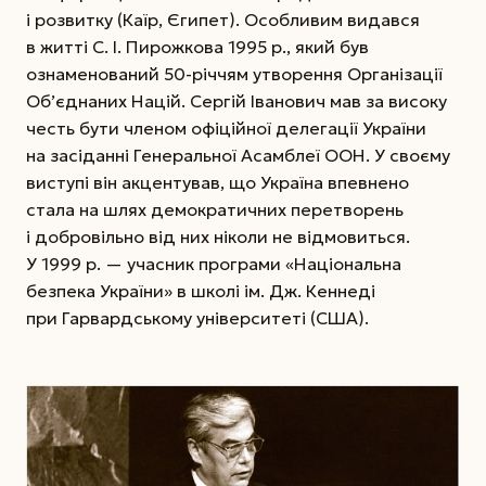
і розвитку (Каїр, Єгипет). Особливим видався
в житті С. І. Пирожкова 1995 р., який був
ознаменований 50-річчям утворення Організації
Об’єднаних Націй. Сергій Іванович мав за високу
честь бути членом офіційної делегації України
на засіданні Генеральної Асамблеї ОOН. У своєму
виступі він акцентував, що Україна впевнено
стала на шлях демократичних перетворень
і добровільно від них ніколи не відмовиться.
У 1999 р. — учасник програми «Національна
безпека України» в школі ім. Дж. Кеннеді
при Гарвардському університеті (США).