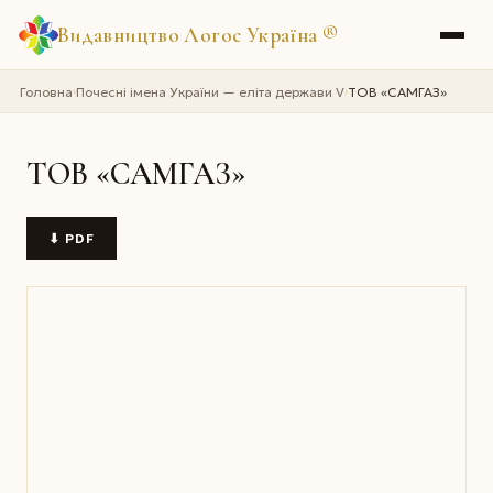
Видавництво Логос Україна
®
Головна
Почесні імена України — еліта держави V
ТОВ «САМГАЗ»
›
›
ТОВ «САМГАЗ»
⬇ PDF