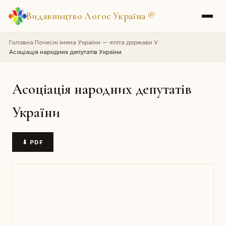
Видавництво Логос Україна
®
Головна
Почесні імена України — еліта держави V
›
›
Асоціація народних депутатів України
Асоціація народних депутатів
України
⬇ PDF