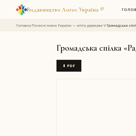
Видавництво Логос Україна
®
ГОЛО
Головна
Почесні імена України — еліта держави V
Громадська спіл
›
›
Громадська спілка «Ра
⬇ PDF