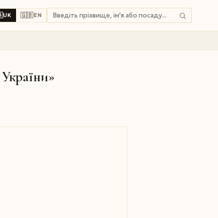

🇬🇧
UK
EN
ї України»