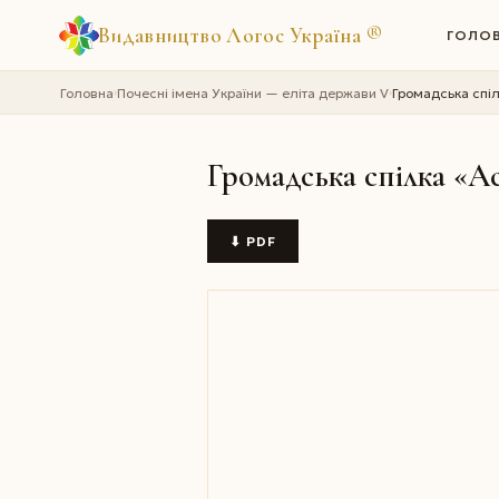
Видавництво Логос Україна
®
ГОЛО
Головна
Почесні імена України — еліта держави V
Громадська спіл
›
›
Громадська спілка «А
⬇ PDF