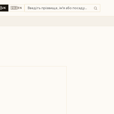

🇬🇧
UK
EN