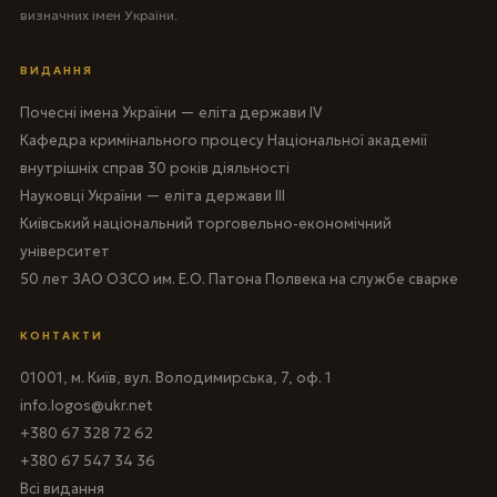
визначних імен України.
ВИДАННЯ
Почесні імена України — еліта держави IV
Кафедра кримінального процесу Національної академії
внутрішніх справ 30 років діяльності
Науковці України — еліта держави III
Київський національний торговельно-економічний
університет
50 лет ЗАО ОЗСО им. Е.О. Патона Полвека на службе сварке
КОНТАКТИ
01001, м. Київ, вул. Володимирська, 7, оф. 1
info.logos@ukr.net
+380 67 328 72 62
+380 67 547 34 36
Всі видання