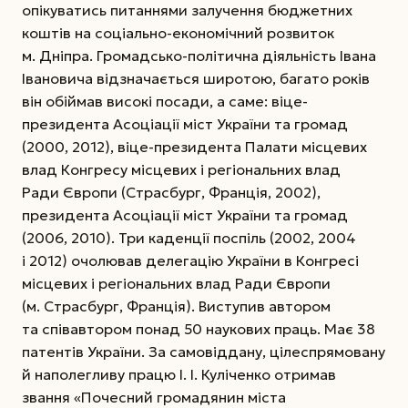
опікуватись питаннями залучення бюджетних
коштів на соціально-економічний розвиток
м. Дніпра. Громадсько-політична діяльність Івана
Івановича відзначається широтою, багато років
він обіймав високі посади, а саме: віце-
президента Асоціації міст України та громад
(2000, 2012), віце-президента Палати місцевих
влад Конгресу місцевих і регіональних влад
Ради Європи (Страсбург, Франція, 2002),
президента Асоціації міст України та громад
(2006, 2010). Три каденції поспіль (2002, 2004
і 2012) очолював делегацію України в Конгресі
місцевих і регіональних влад Ради Європи
(м. Страсбург, Франція). Виступив автором
та співавтором понад 50 наукових праць. Має 38
патентів України. За самовіддану, цілеспрямовану
й наполегливу працю І. І. Куліченко отримав
звання «Почесний громадянин міста