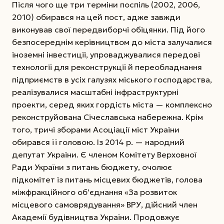
Після чого ще три терміни поспіль (2002, 2006,
2010) обирався на цей пост, адже ­зав­жди
виконував свої передвиборчі обіцянки. Під його
безпосереднім керівництвом до міста залучалися
іноземні інвестиції, упроваджувалися передові
технології для реконструкції й переобладнання
підприємств в усіх галузях міського господарства,
реалізувалися масштабні інфраструктурні
проекти, серед яких гордість міста — комплексно
реконструйована Січеславська набережна. Крім
того, тричі зборами Асоціації міст України
обирався її головою. Із 2014 р. — народний
депутат України. Є членом Комітету Верховної
Ради України з питань бюджету, очолює
підкомітет із питань місцевих бюджетів, голова
міжфракційного об’єднання «За розвиток
місцевого самоврядування» ВРУ, дійсний член
Академії будівництва України. Продовжує