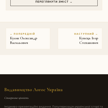
ПЕРЕГЛЯНУТИ ЗМІСТ →
← ПОПЕРЕДНІЙ
НАСТУПНИЙ →
Кулик Олександр
Кунець Ігор
Васильович
Степанович
Видавництво Логос Україна
Створюємо цінність
Іміджево-презентаційні видання. Популяризація української історії та