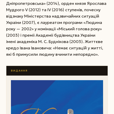
Дніпропетровська» (2014), орден князя Ярослава
Мудрого V (2012) та IV (2016) ступенів, почесну
відзнаку Міністерства надзвичайних ситуацій
України (2007), є лауреатом програми «Людина
року — 2002» у номінації «Міський голова року»
(2003) і премії Академії будівництва України
імені академіка М. С. Буднікова (2003). Життєве
кредо Івана Івановича: «Немає ситуацій у житті,
які б примусили людину вчинити непорядно».
ВИДАННЯ