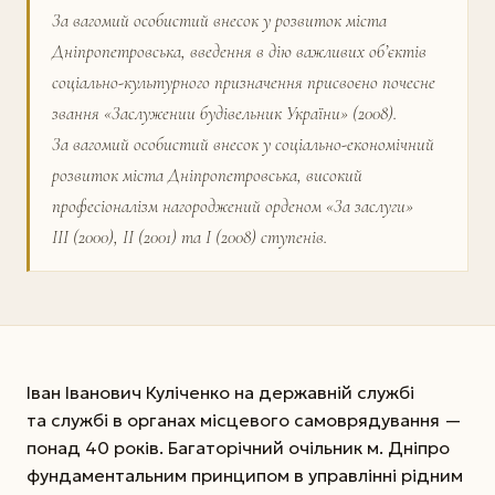
За вагомий особистий внесок у розвиток міста
Дніпропетровська, введення в дію важливих об’єктів
соціально-культурного призначення присвоєно почесне
звання «Заслужении будівельник України» (2008).
За вагомий особистий внесок у соціально-економічний
розвиток міста Дніпропетровська, високий
професіоналізм нагороджений орденом «За заслуги»
ІІІ (2000), ІІ (2001) та І (2008) ступенів.
Іван Іванович Куліченко на державній службі
та службі в органах місцевого самоврядування —
понад 40 років. Багаторічний очільник м. Дніпро
фундаментальним принципом в управлінні рідним