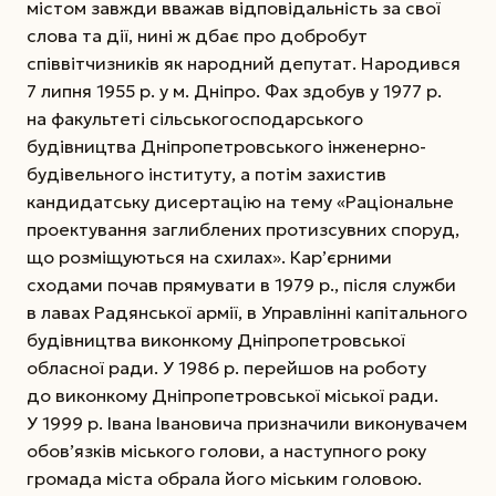
містом завжди вважав відповідальність за свої
слова та дії, нині ж дбає про добробут
співвітчизників як народний депутат. Народився
7 липня 1955 р. у м. Дніпро. Фах здобув у 1977 р.
на факультеті сільськогосподарського
будівництва
Дніпропетровського інженерно-
будівельного інституту, а потім захистив
кандидатську дисертацію на тему «Раціональне
проектування заглиблених протизсувних споруд,
що розміщуються на схилах». Кар’єрними
сходами почав прямувати в 1979 р., після служби
в лавах Радянської армії, в Управлінні капітального
будівництва виконкому Дніпропетровської
обласної ради. У 1986 р. перейшов на роботу
до виконкому Дніпропетровської міської ради.
У 1999 р. Івана Івановича призначили виконувачем
обов’язків міського голови, а наступного року
громада міста обрала його міським головою.