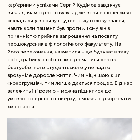
кар’єрними успіхами Сергій Кудімов завдячує
викладачам рідного вузу, адже вони наполегливо
«вкладали у вітряну студентську голову знання,
навіть коли пацієнт був проти». Тому він з
приємністю прийняв запрошення на посвяту
першокурсників філологічного факультету. На
його переконання, навчатися – це будувати таку
собі драбину, щоб потім підніматися нею із
безтурботного студентського у не надто
зрозуміле доросле життя. Чим міцнішою є ця
«конструкція», тим легше дається процес. Від нас
залежить і її розмір – можна піднятися до
умовного першого поверху, а можна підкорювати
хмарочоси.