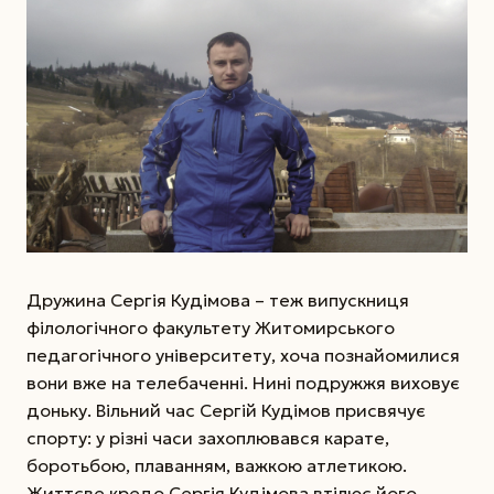
Дружина Сергія Кудімова – теж випускниця
філологічного факультету Житомирського
педагогічного університету, хоча познайомилися
вони вже на телебаченні. Нині подружжя виховує
доньку. Вільний час Сергій Кудімов присвячує
спорту: у різні часи захоплювався карате,
боротьбою, плаванням, важкою атлетикою.
Життєве кредо Сергія Кудімова втілює його