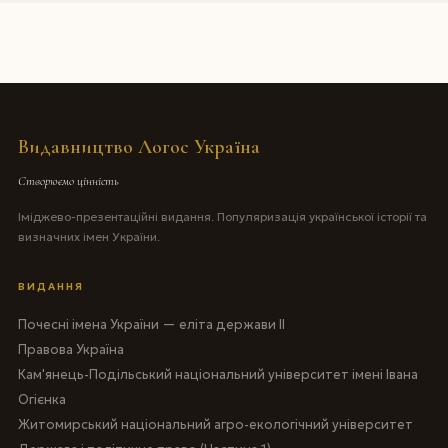
Видавництво Логос Україна
Створюємо цінність
Іміджево-презентаційні видання. Популяризація української історії та
визначних імен України.
ВИДАННЯ
Почесні імена України — еліта держави II
Правова Україна
Кам'янець-Подільський національний університет імені Івана
Огієнка
Житомирський національний агро-екологічний університет