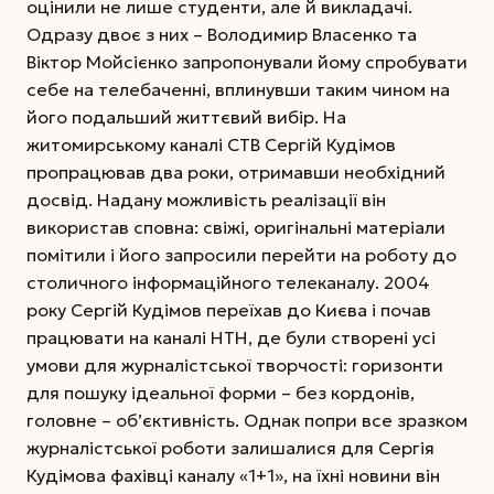
оцінили не лише студенти, але й викладачі.
Одразу двоє з них – Володимир Власенко та
Віктор Мойсієнко запропонували йому спробувати
себе на телебаченні, вплинувши таким чином на
його подальший життєвий вибір. На
житомирському каналі СТВ Сергій Кудімов
пропрацював два роки, отримавши необхідний
досвід. Надану можливість реалізації він
використав сповна: свіжі, оригінальні матеріали
помітили і його запросили перейти на роботу до
столичного інформаційного телеканалу. 2004
року Сергій Кудімов переїхав до Києва і почав
працювати на каналі НТН, де були створені усі
умови для журналістської творчості: горизонти
для пошуку ідеальної форми – без кордонів,
головне – об’єктивність. Однак попри все зразком
журналістської роботи залишалися для Сергія
Кудімова фахівці каналу «1+1», на їхні новини він