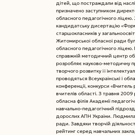
дітей, що постраждали від наслід
призначено заступником директ
обласного педагогічного ліцею. 
кандидатську дисертацію «Форм
старшокласників у загальноосвіт
Житомирської обласної ради бу
обласного педагогічного ліцею. 
справжній методичний центр обл
розробляє науково-методичну п
творчого розвитку її інтелектуал
проводяться Всеукраїнські і обл
конференції, конкурси «Вчитель р
вчителів області. З травня 2009 
обласна філія Академії педагогі
навчально-педагогічний підрозділ
дорослих АПН України. Людмила В
ради. Завдяки творчій діяльнос
рейтинг серед навчальних заклад