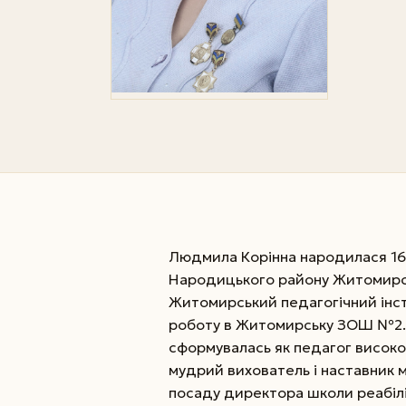
Людмила Корінна народилася 16 
Народицького району Житомирськ
Житомирський педагогічний інсти
роботу в Житомирську ЗОШ №2. С
сформувалась як педагог високої 
мудрий вихователь і наставник м
посаду директора школи реабіліт