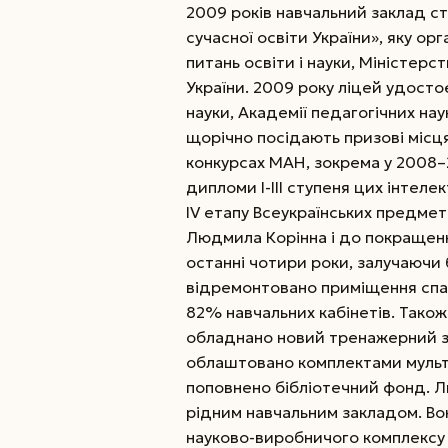
2009 років навчальний заклад с
сучасної освіти України», яку ор
питань освіти і науки, Міністерст
України. 2009 року ліцей удост
науки, Академії педагогічних нау
щорічно посідають призові місця
конкурсах МАН, зокрема у 2008–
дипломи І-ІІІ ступеня цих інтеле
ІV етапу Всеукраїнських предмет
Людмила Корінна і до покращенн
останні чотири роки, залучаючи 
відремонтовано приміщення спал
82% навчальних кабінетів. Також
обладнано новий тренажерний зал 
облаштовано комплектами мульт
поповнено бібліотечний фонд. Лю
рідним навчальним закладом. Вон
науково-виробничого комплексу «