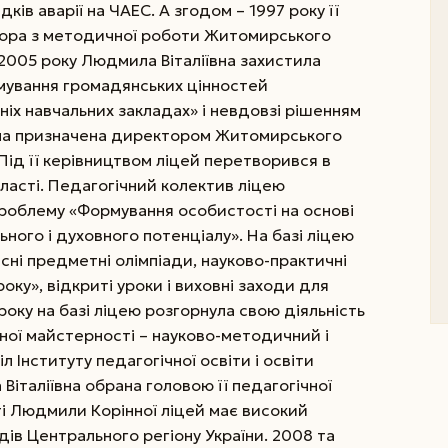
ків аварії на ЧАЕС. А згодом – 1997 року її
ора з методичної роботи Житомирського
2005 року Людмила Віталіївна захистила
ування громадянських цінностей
ніх навчальних закладах» і невдовзі рішенням
ла призначена директором Житомирського
Під її керівництвом ліцей перетворився в
асті. Педагогічний колектив ліцею
роблему «Формування особистості на основі
ьного і духовного потенціалу». На базі ліцею
асні предметні олімпіади, науково-практичні
оку», відкриті уроки і виховні заходи для
року на базі ліцею розгорнула свою діяльність
чної майстерності – науково-методичний і
 Інституту педагогічної освіти і освіти
італіївна обрана головою її педагогічної
ті Людмили Корінної ліцей має високий
ів Центрального регіону України. 2008 та