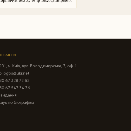
орнійчук Володимир Володимирович
НТАКТИ
01, м. Київ, вул. Володимирська, 7, оф. 1
fo.logos@ukr.net
80 67 328 72 62
80 67 547 34 36
і видання
шук по біографіях