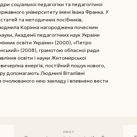
ри соціальної педагогіки та педагогічної
жавного університету імені Івана Франка. У
 статей та методичних посібників,
Людмила Корінна нагороджена почесним
ауки, Академії педагогічних наук України
мінник освіти України» (2000), «Петро
инський» (2008), грамотою обласної ради
вління освіти і науки Житомирської
вичерпна енергія, постійний пошук нового,
ру допомагають Людмилі Віталіївні
 очолюваного нею закладу і впевнено вести
ЗМІСТ