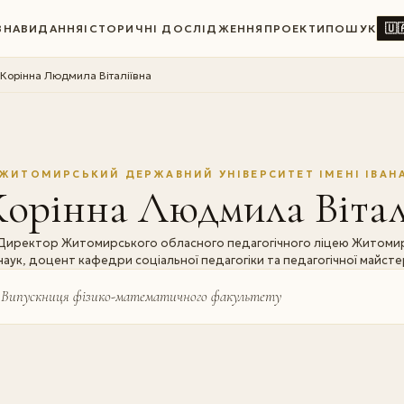
🇺
ВНА
ВИДАННЯ
ІСТОРИЧНІ ДОСЛІДЖЕННЯ
ПРОЕКТИ
ПОШУК
Корінна Людмила Віталіївна
ЖИТОМИРСЬКИЙ ДЕРЖАВНИЙ УНІВЕРСИТЕТ ІМЕНІ ІВАН
орінна Людмила Вітал
Директор Житомирського обласного педагогічного ліцею Житомирс
наук, доцент кафедри соціальної педагогіки та педагогічної майст
Випускниця фізико-математичного факультету