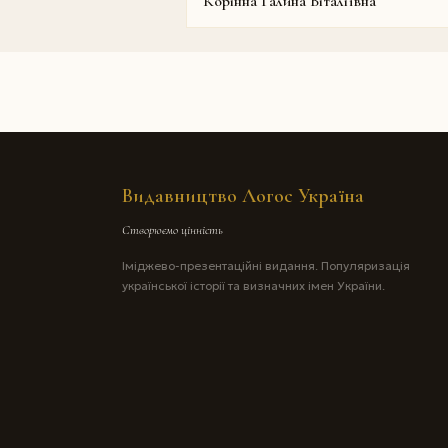
Корінна Галина Віталіївна
Видавництво Логос Україна
Створюємо цінність
Іміджево-презентаційні видання. Популяризація
української історії та визначних імен України.