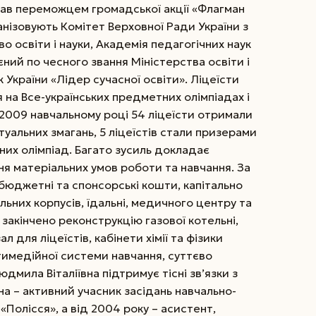
тав переможцем громадської акції «Флагман
ганізовують Комітет Верховної Ради України з
во освіти і науки, Академія педагогічних наук
оєний по
чесного звання Міністерства освіти і
к України «Лідер сучасної освіти». Ліцеїсти
 на Все-українських предметних олімпіадах і
2009 навчальному році 54 ліцеїсти отримали
ктуальних змагань, 5 ліцеїстів стали призерами
них олімпіад. Багато зусиль докладає
я матеріальних умов роботи та навчання. За
бюджетні та спонсорські кошти, капітально
ьних корпусів, їдальні, медичного центру та
 закінчено реконструкцію газової котельні,
для ліцеїстів, кабінети хімії та фізики
имедійної системи навчання, суттєво
дмила Віталіївна підтримує тісні зв’язки з
а – активний учасник засідань навчально-
Полісся», а від 2004 року – асистент,