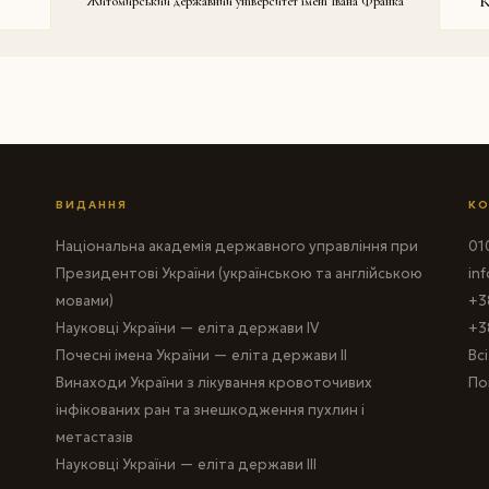
К
Житомирський державний університет імені Івана Франка
ВИДАННЯ
КО
Національна академія державного управління при
010
Президентові України (українською та англійською
in
мовами)
+3
Науковці України — еліта держави IV
+3
Почесні імена України — еліта держави II
Вс
Винаходи України з лікування кровоточивих
По
інфікованих ран та знешкодження пухлин і
метастазів
Науковці України — еліта держави III