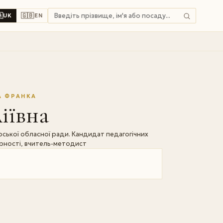

🇬🇧
UK
EN
А ФРАНКА
іївна
ької обласної ради. Кандидат педагогічних
ерності, вчитель-методист