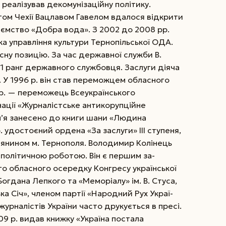
 реалізував декомунізаційну політику.
ом Чехії Вацлавом Гавелом вдалося відкрити
иємство «Добра вода». З 2002 до 2008 рр.
а управління культури Тернопільської ОДА.
ну позицію. За час державної служби В.
1 ранг державного службовця. Заслуги діяча
 У 1996 р. він став переможцем обласного
 р. — переможець Всеукраїнського
нації «Журналістське антикорупційне
ім’я занесено до книги шани «Людина
 удостоєний ордена «За заслуги» ІІІ ступеня,
адянином м. Тернополя. Володимир Колінець
політичною роботою. Він є першим за­
о обласного осе­редку Конгресу української
 Богдана Лепкого та «Меморіалу» ім. В. Стуса,
а Січ», членом партії «Народний Рух Украї­
 журналістів України часто друкується в пресі.
09 р. видав книжку «Україна постала