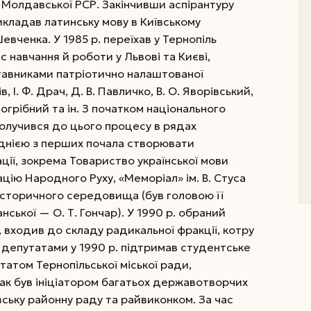
 Молдавської РСР. Закінчивши аспірантуру
викладав
латинську мову в Київському
евченка. У 1985 р. переїхав у Тернопіль
ас навчання й роботи у Львові та Києві,
тавниками патріотично налаштованої
в, І. Ф. Драч, Д. В. Павличко, В. О. Яворівський,
. Погрібний та ін. З початком національного
долучився до цього процесу в рядах
 однією з перших почала створювати
ації, зокрема Товариство української мови
ацію Народного Руху, «Меморіал» ім. В. Стуса
 історичного середовища (був головою її
анської — О. Т. Гончар). У 1990 р. обраний
 входив до складу радикальної фракції, котру
а депутатами у 1990 р. підтримав студентське
татом Тернопільської міської ради,
дтак був ініціатором багатьох державотворчих
івську районну раду та райвиконком. За час