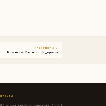
НАСТУПНИЙ →
Кононенко Валентин Федорович
НТАКТИ
01, м. Київ, вул. Володимирська, 7, оф. 1