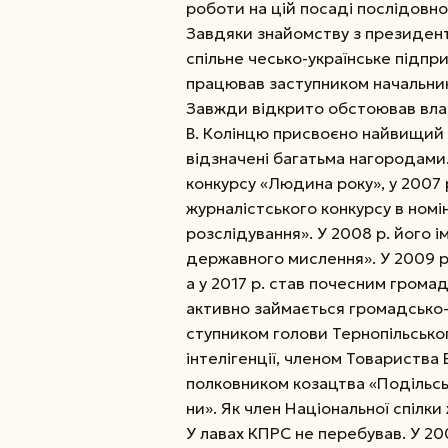
роботи на цій посаді послідовно
Завдяки знайомству з президент
спільне чесько-українське підпр
працював заступником начальник
Завжди відкрито обстоював влас
В. Колінцю присвоєно найвищий 
відзначені багатьма нагородами.
конкурсу «Людина року», у 2007
журналістського конкурсу в номі
розслідування». У 2008 р. його 
державного мислення». У 2009 р.
а у 2017 р. став почесним гром
активно займається громадсько-
ступником голови Тернопільськог
інтелігенції, членом Това­риства
полковником козацтва «Подільськ
ни». Як член Національної спілки
У лавах КПРС не перебував. У 20