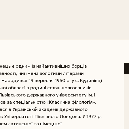
ець є одним із найактивніших борців
авності, чиї імена золотими літерами
. Народився 19 вересня 1950 р. у с. Кудинівці
кої області в родині селян-колгоспників.
Львівського державного університету ім. І.
ов за спеціальністю «Класична філологія».
ався в Українській академії державного
в Університеті Північного Лондона. У 1977 р.
ем латинської та німецької