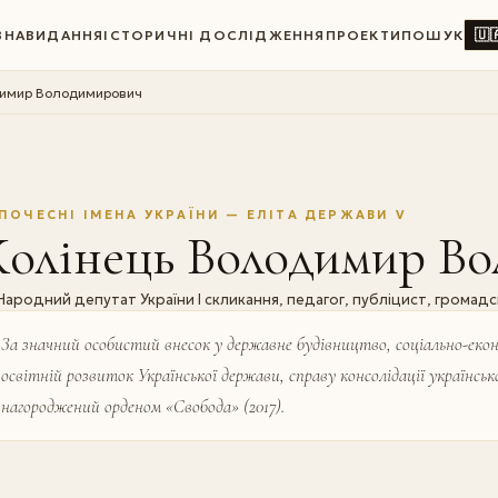
🇺
ВНА
ВИДАННЯ
ІСТОРИЧНІ ДОСЛІДЖЕННЯ
ПРОЕКТИ
ПОШУК
димир Володимирович
ПОЧЕСНІ ІМЕНА УКРАЇНИ — ЕЛІТА ДЕРЖАВИ V
Колінець Володимир В
Народний депутат України І скликання, педагог, публіцист, громадс
За значний особистий внесок у державне будівництво, соціально-еко
освітній розвиток Української держави, справу консолідації українсь
нагороджений орденом «Свобода» (2017).