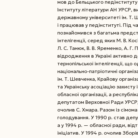
мов до Бельцького педінституту
Інституту літератури АН УРСР, 
державному університеті ім. Т. Ш
і працював у педінституті. Під ч
познайомився з багатьма предс
інтелігенції, серед яких М. В. Косі
Л. С. Танюк, В. В. Яременко, А. Г
відродження в Україні активно 
тернопільської інтелігенції, що
національно-патріотичні організ
ім. Т. Шевченка, Крайову організ
та Українську асоціацію захисту
обласної організації, а республік
депутатом Верховної Ради УРСР,
очолив С. Хмара. Разом із сімом
голодування. У 1990 р. став депу
а у 1994 р. — обласної ради, ві
ініціатив. У 1994 р. очолив Збор