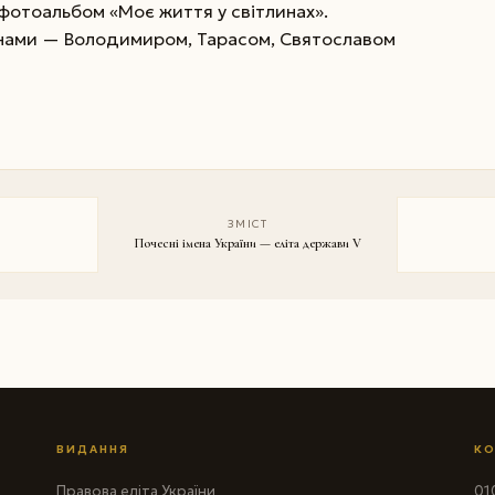
— фотоальбом «Моє життя у світлинах».
нами — Воло­димиром, Тарасом, Святославом
ЗМІСТ
Почесні імена України — еліта держави V
ВИДАННЯ
КО
Правова еліта України
010