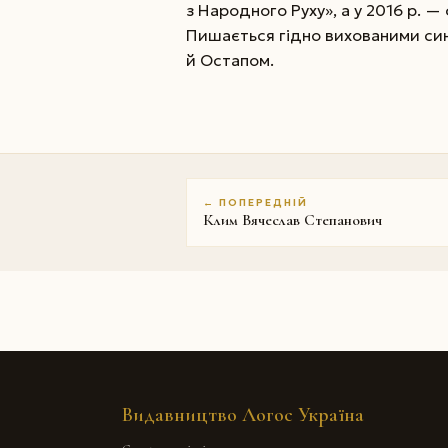
з Народного Руху», а у 2016 р. 
Пишається гідно вихованими си
й Остапом.
← ПОПЕРЕДНІЙ
Клим Вячеслав Степанович
Видавництво Логос Україна