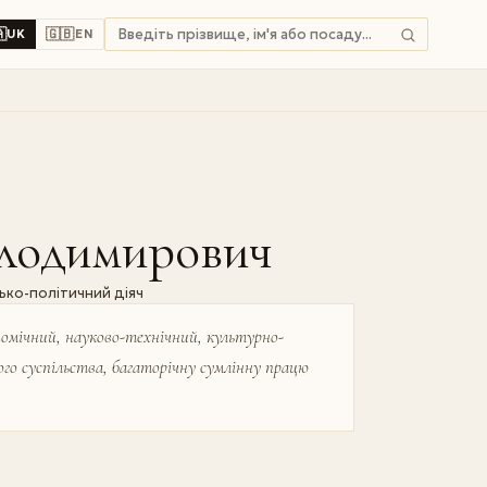

🇬🇧
UK
EN
олодимирович
ько-політичний діяч
номічний, науково-технічний, культурно-
кого суспільства, багаторічну сумлінну працю