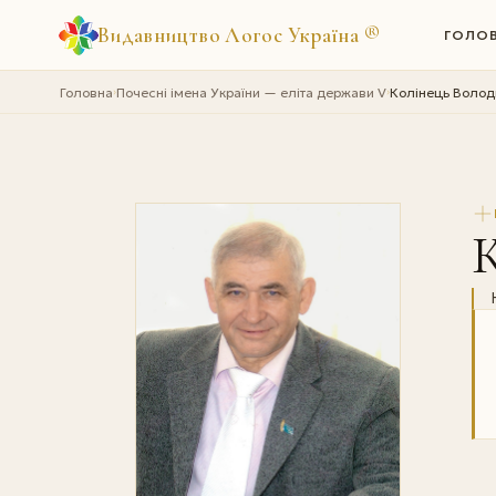
Видавництво Логос Україна
®
ГОЛО
Головна
Почесні імена України — еліта держави V
Колінець Воло
›
›