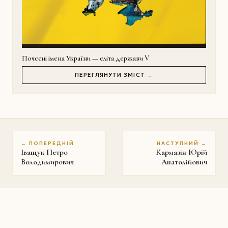
Почесні імена України — еліта держави V
ПЕРЕГЛЯНУТИ ЗМІСТ →
← ПОПЕРЕДНІЙ
НАСТУПНИЙ →
Іващук Петро
Кармазін Юрій
Володимирович
Анатолійович