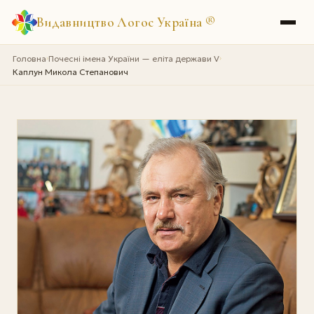
Видавництво Логос Україна
®
Головна
Почесні імена України — еліта держави V
›
›
Каплун Микола Степанович