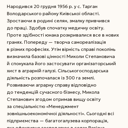
Народився 20 грудня 1956 р. у с. Тарган
Володарського району Київської області.
Зростаючи в родині селян, змалку привчився
до праці. Здобув спочатку медичну освіту.
Проте здіб­ності юнака розкривалися все в нових
гранях. Попереду — творча самореалізація
в різних професіях. Утім вірність справі поколінь
визначила базові цінності Миколи
Степановича
й спонукала його застосувати організаторський
хист в аграрній галузі. Сільськогосподарська
діяльність розпочалася із 300 га землі.
Розвиваючи аграрну справу відповідно
до тенденцій сучасного бізнесу, Микола
Степанович згодом отримав вищу освіту
за спеціальністю «Менеджмент
зовнішньоекономічної діяльності». Сьогодні всі
підприємства — багатогалузева корпорація,
яка ефективно господарює в селах Рогізна,