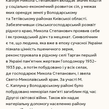
Каплун Микола Степанович вкладає значні кошти
у соціально-економічний розвиток сіл, у межах
яких орендує землі у Володарському
та Тетіївському районах Київської області.
Забезпечивши сільськогосподарський розквіт
рідного краю, Микола Степанович проявив себе
і як громадський діяч та меценат. Символічним
є те, що людина, яка вже в епоху сучасної України
пізнала цінність пшеничного зерня,
реконструювала в рідному селі Тарган перший
в Україні пам’ятник жертвам Голодомору 1932–
1933 рр., а потім побудовано і у всіх селах,
де господарює Микола Степанович, і звела
Свято-Миколаївський храм. За участі М.
С. Каплуна у Володарському районі було
побудовано меморіал пам’яті загиблим під час
Другої світової війни. Також він надає
матеріальну допомогу населенню району