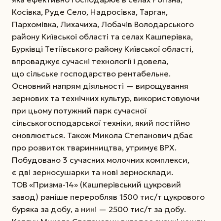
Косівка, Руде Село, Надросівка, Тарган,
Пархомівка, Лихачиха, Лобачів Володарського
району Київської області та селах Кашперівка,
Бурківці Тетіївського району Київської області,
впроваджує сучасні технології і довела,
що сільське господарство рентабельне.
Основний напрям діяльності — вирощування
зернових та технічних культур, використовуючи
при цьому потужний парк сучасної
сільськогосподарської техніки, який постійно
оновлюється. Також Микола Степанович дбає
про розвиток тваринництва, утримує ВРХ.
Побудовано 3 сучасних молочних комплекси,
є дві зерносушарки та нові зерносклади.
ТОВ «Призма-14» (Кашперівський цукровий
завод) раніше переробляв 1500 тис/т цукрового
буряка за добу, а нині — 2500 тис/т за добу.