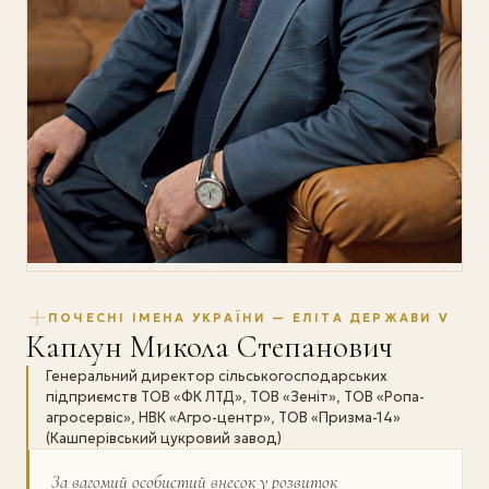
ПОЧЕСНІ ІМЕНА УКРАЇНИ — ЕЛІТА ДЕРЖАВИ V
Каплун Микола Степанович
Генеральний директор сільськогосподарських
підприємств ТОВ «ФК ЛТД», ТОВ «Зеніт», ТОВ «Ропа-
агросервіс», НВК «Агро-центр», ТОВ «Призма-14»
(Кашперівський цукровий завод)
За вагомий особистий внесок у розвиток