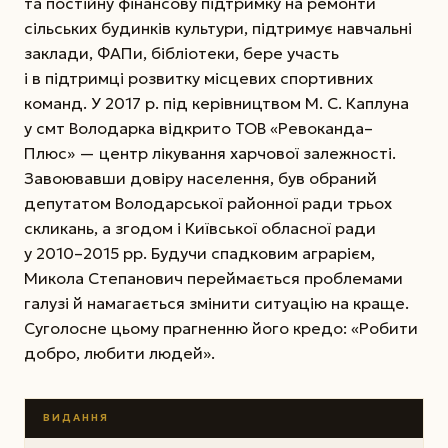
та постійну фінансову підтримку на ремонти
сільських будинків культури, підтримує навчальні
заклади, ФАПи, бібліотеки, бере участь
і в підтримці розвитку місцевих спортивних
команд. У 2017 р. під керівництвом М. С. ­Каплуна
у смт Володарка відкрито ТОВ «Ревоканда–
Плюс» — центр лікування харчової залежності.
Завоювавши довіру населення, був обраний
депутатом Володарської районної ради трьох
скликань, а згодом і Київської обласної ради
у 2010–2015 рр. Будучи спадковим аграрієм,
Микола Степанович переймається проблемами
галузі й намагається змінити ситуацію на краще.
Суголосне цьому прагненню його кредо: «Робити
добро, любити людей».
ВИДАННЯ