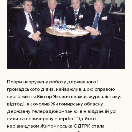
Попри напружену роботу державного і
громадського діяча, найважливішою справою
свого життя Віктор Якович вважає журналістику:
відтоді, як очолив Житомирську обласну
державну телерадіокомпанію, він віддає їй усі
сили та невичерпну енергію. Під його
керівництвом Житомирська ОДТРК стала