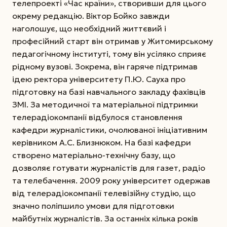
телепроекті «Час країни», створивши для цього
окрему редакцію. Віктор Бойко завжди
наголошує, що необхідний життєвий і
професійний старт він отримав у Житомирському
педагогічному інституті, тому він усіляко сприяє
рідному вузові. Зокрема, він гаряче підтримав
ідею ректора університету П.Ю. Сауха про
підготовку на базі навчального закладу фахівців
ЗМІ. За методичної та матеріальної підтримки
телерадіокомпанії відбулося становлення
кафедри журналістики, очолюваної ініціативним
керівником А.С. Близнюком. На базі кафедри
створено матеріально-технічну базу, що
дозволяє готувати журналістів для газет, радіо
та телебачення. 2009 року університет одержав
від телерадіокомпанії телевізійну студію, що
значно поліпшило умови для підготовки
майбутніх журналістів. За останніх кілька років