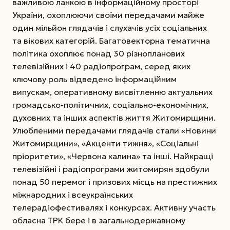
важливою ланкою в інформаційному просторі
України, охоплюючи своїми передачами майже
один мільйон глядачів і слухачів усіх соціальних
та вікових категорій. Багатовекторна тематична
політика охоплює понад 30 різнопланових
телевізійних і 40 радіопрограм, серед яких
ключову роль відведено інформаційним
випускам, оперативному висвітленню актуальних
громадсько-політичних, соціально-економічних,
духовних та інших аспектів життя Житомирщини.
Улюбленими передачами глядачів стали «Новини
Житомирщини», «Акценти тижня», «Соціальні
пріоритети», «Червона калина» та інші. Найкращі
телевізійні і радіопрограми житомирян здобули
понад 50 перемог і призових місць на престижних
міжнародних і всеукраїнських
телерадіофестивалях і конкурсах. Активну участь
обласна ТРК бере і в загальнодержавному