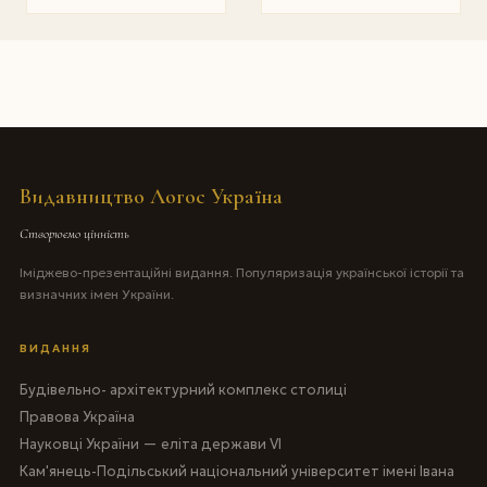
Видавництво Логос Україна
Створюємо цінність
Іміджево-презентаційні видання. Популяризація української історії та
визначних імен України.
ВИДАННЯ
Будівельно- архітектурний комплекс столиці
Правова Україна
Науковці України — еліта держави VI
Кам'янець-Подільський національний університет імені Івана