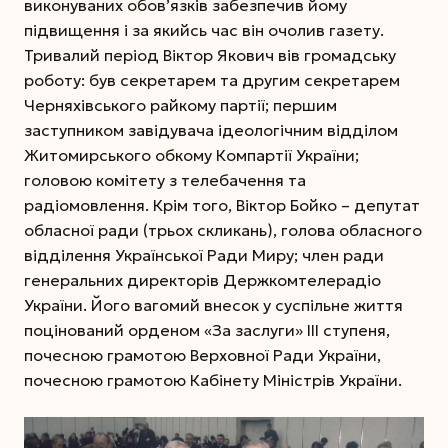
виконуваних обов’язків забезпечив йому
підвищення і за якийсь час він очолив газету.
Тривалий період Віктор Якович вів громадську
роботу: був секретарем та другим секретарем
Черняхівського райкому партії; першим
заступником завідувача ідеологічним відділом
Житомирського обкому Компартії України;
головою комітету з телебачення та
радіомовлення. Крім того, Віктор Бойко – депутат
обласної ради (трьох скликань), голова обласного
відділення Української Ради Миру; член ради
генеральних директорів Держкомтелерадіо
України. Його вагомий внесок у суспільне життя
поцінований орденом «За заслуги» ІІІ ступеня,
почесною грамотою Верховної Ради України,
почесною грамотою Кабінету Міністрів України.