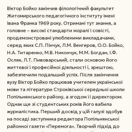
Віктор Бойко закінчив філологічний факультет
Житомирського педагогічного інституту імені
Івана Франка 1969 року. Отримані тут знання, а
головне – високі стандарти моралі і совісті,
продемонстровані улюбленими викладачами,
серед яких С.П. Пінчук, Л.М. Венгеров, О.О. Бойко,
Н.А. Титаренко, М.В. Никончук, М.М. Богдан, І.Ф.
Осляк, Л.Т. Пивоварський, стали основою його
життєвої і професійної діяльності і, зрештою,
забезпечили подальший успіх. Після закінчення
вузу Віктор Бойко працював учителем української
мови та літератури Строківської середньої школи
Попільнянського району, а згодом її директором.
Однак ще зі студентських років його вабила
журналістика. Перший досвід у цій галузі здобув
на посаді заступника редактора Попільнянської
районної газети «Перемога». Творчий підхід до