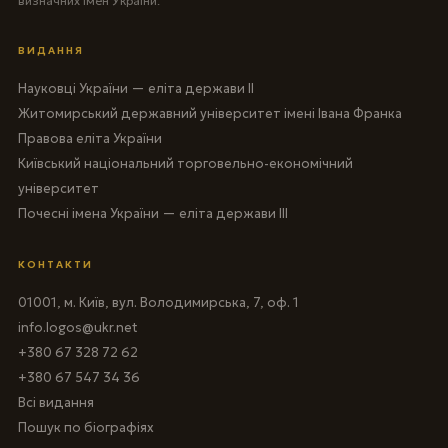
визначних імен України.
ВИДАННЯ
Науковці України — еліта держави II
Житомирський державний університет імені Івана Франка
Правова еліта України
Київський національний торговельно-економічний
університет
Почесні імена України — еліта держави III
КОНТАКТИ
01001, м. Київ, вул. Володимирська, 7, оф. 1
info.logos@ukr.net
+380 67 328 72 62
+380 67 547 34 36
Всі видання
Пошук по біографіях