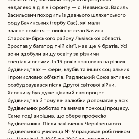
недалеко від лінії фронту — с. Незвиська. Василь
Васильович походить із давнього шляхетського
роду Бачинських (гербу Сас), які мали
власне помістя — нинішнє село Бачина
Старосамбірського району Львівської області.
Зростав у багатодітній сім’ї, має ще 4 братів. Усі
вони здобули вищу освіту за різними
спеціальностями. Із 13 років працював на різних
будівництвах — ферм, клубів та інших соціальних
і промислових об’єктів. Радянський Союз активно
розбудовувався після Другої світової війни.
Хлопчику був дуже цікавий сам процес
будівництва й тому він залюбки допомагав у всіх
будівельних роботах та вивчав тонкощі процесу.
Саме тоді вирішив, що обере професію
будівельника. Після закінчення Чернівецького
будівельного училища № 9 працював робітником
у м. Чернівці. З 1963 до 1966 рр. служив у