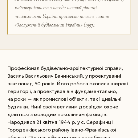
майстерність та з нагоди шостої річниці
незалежності України присвоєно почесне звання
«Заслужений будівельник України» (1997).
Професіонал будівельно-архітектурної справи,
Василь Васильович Бачинський, у проектуванні
вже понад 50 років. Його робота охопила широкі
території, а проектував він фундаментально,
на роки — як промислові об’єкти, так і цивільні
будинки. Нині своїм великим досвідом охоче
ділиться з молодим поколінням фахівців.
Народився 21 квітня 1944 р. у с. Серафинці
Городенківського району Івано-Франківської
області. Під час війни родина перебувала