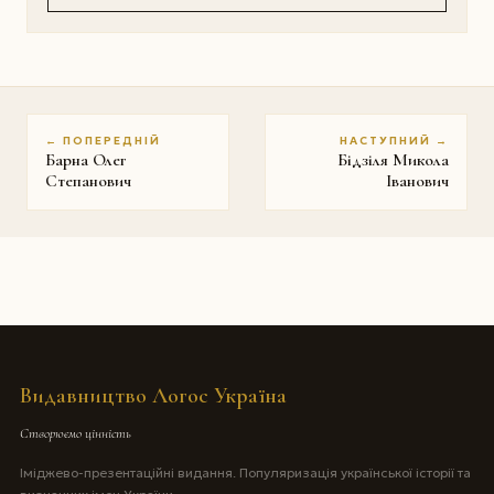
← ПОПЕРЕДНІЙ
НАСТУПНИЙ →
Барна Олег
Бідзіля Микола
Степанович
Іванович
Видавництво Логос Україна
Створюємо цінність
Іміджево-презентаційні видання. Популяризація української історії та